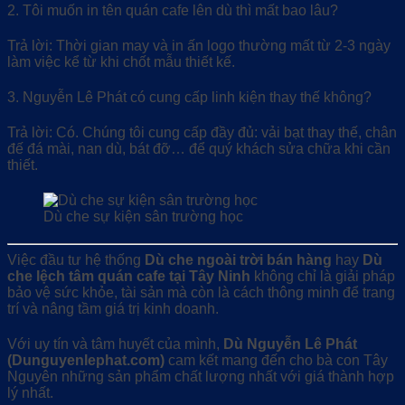
2. Tôi muốn in tên quán cafe lên dù thì mất bao lâu?
Trả lời: Thời gian may và in ấn logo thường mất từ 2-3 ngày
làm việc kể từ khi chốt mẫu thiết kế.
3. Nguyễn Lê Phát có cung cấp linh kiện thay thế không?
Trả lời: Có. Chúng tôi cung cấp đầy đủ: vải bạt thay thế, chân
đế đá mài, nan dù, bát đỡ… để quý khách sửa chữa khi cần
thiết.
Dù che sự kiện sân trường học
Việc đầu tư hệ thống
Dù che ngoài trời bán hàng
hay
Dù
che lệch tâm quán cafe tại Tây Ninh
không chỉ là giải pháp
bảo vệ sức khỏe, tài sản mà còn là cách thông minh để trang
trí và nâng tầm giá trị kinh doanh.
Với uy tín và tâm huyết của mình,
Dù Nguyễn Lê Phát
(Dunguyenlephat.com)
cam kết mang đến cho bà con Tây
Nguyên những sản phẩm chất lượng nhất với giá thành hợp
lý nhất.