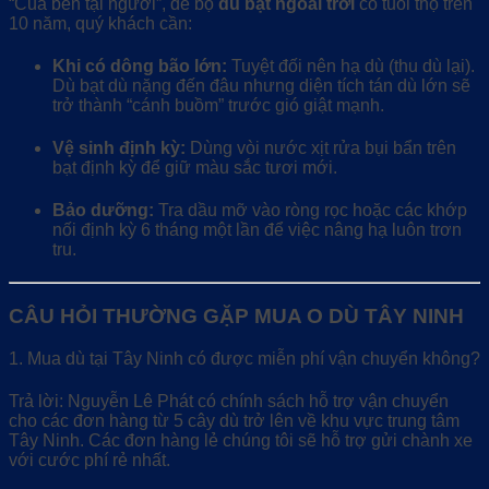
“Của bền tại người”, để bộ
dù bạt ngoài trời
có tuổi thọ trên
10 năm, quý khách cần:
Khi có dông bão lớn:
Tuyệt đối nên hạ dù (thu dù lại).
Dù bạt dù nặng đến đâu nhưng diện tích tán dù lớn sẽ
trở thành “cánh buồm” trước gió giật mạnh.
Vệ sinh định kỳ:
Dùng vòi nước xịt rửa bụi bẩn trên
bạt định kỳ để giữ màu sắc tươi mới.
Bảo dưỡng:
Tra dầu mỡ vào ròng rọc hoặc các khớp
nối định kỳ 6 tháng một lần để việc nâng hạ luôn trơn
tru.
CÂU HỎI THƯỜNG GẶP MUA O DÙ TÂY NINH
1. Mua dù tại Tây Ninh có được miễn phí vận chuyển không?
Trả lời: Nguyễn Lê Phát có chính sách hỗ trợ vận chuyển
cho các đơn hàng từ 5 cây dù trở lên về khu vực trung tâm
Tây Ninh. Các đơn hàng lẻ chúng tôi sẽ hỗ trợ gửi chành xe
với cước phí rẻ nhất.