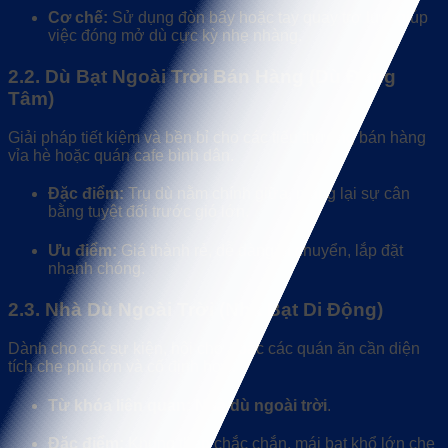
Cơ chế:
Sử dụng đòn bẩy hoặc tay quay trợ lực, giúp
việc đóng mở dù cực kỳ nhẹ nhàng.
2.2. Dù Bạt Ngoài Trời Bán Hàng (Dù Đúng
Tâm)
Giải pháp tiết kiệm và bền bỉ cho các tiểu thương bán hàng
vỉa hè hoặc quán cafe bình dân.
Đặc điểm:
Trụ dù nằm chính giữa, mang lại sự cân
bằng tuyệt đối trước gió lớn.
Ưu điểm:
Giá thành rẻ, dễ dàng di chuyển, lắp đặt
nhanh chóng.
2.3. Nhà Dù Ngoài Trời (Nhà Bạt Di Động)
Dành cho các sự kiện, hội chợ hoặc các quán ăn cần diện
tích che phủ lớn và cố định hơn.
Từ khóa liên quan:
Nhà dù ngoài trời
.
Đặc điểm:
Khung thép chắc chắn, mái bạt khổ lớn che