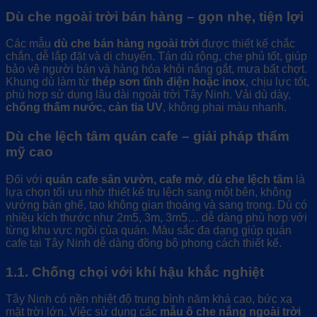
Dù che ngoài trời bán hàng – gọn nhẹ, tiện lợi
Các mẫu
dù che bán hàng ngoài trời
được thiết kế chắc
chắn, dễ lắp đặt và di chuyển. Tán dù rộng, che phủ tốt, giúp
bảo vệ người bán và hàng hóa khỏi nắng gắt, mưa bất chợt.
Khung dù làm từ
thép sơn tĩnh điện hoặc inox
, chịu lực tốt,
phù hợp sử dụng lâu dài ngoài trời Tây Ninh. Vải dù dày,
chống thấm nước, cản tia UV
, không phai màu nhanh.
Dù che lệch tâm quán cafe – giải pháp thẩm
mỹ cao
Đối với
quán cafe sân vườn, cafe mở
,
dù che lệch tâm
là
lựa chọn tối ưu nhờ thiết kế trụ lệch sang một bên, không
vướng bàn ghế, tạo không gian thoáng và sang trọng. Dù có
nhiều kích thước như 2m5, 3m, 3m5… dễ dàng phù hợp với
từng khu vực ngồi của quán. Màu sắc đa dạng giúp quán
cafe tại Tây Ninh dễ dàng đồng bộ phong cách thiết kế.
1.1. Chống chọi với khí hậu khắc nghiệt
Tây Ninh có nền nhiệt độ trung bình năm khá cao, bức xạ
mặt trời lớn. Việc sử dụng các
mẫu ô che nắng ngoài trời