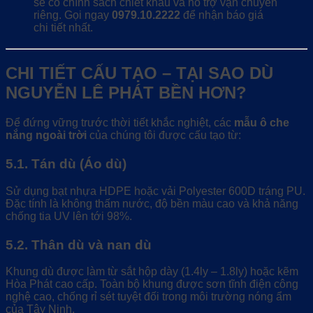
sẽ có chính sách chiết khấu và hỗ trợ vận chuyển
riêng. Gọi ngay
0979.10.2222
để nhận báo giá
chi tiết nhất.
CHI TIẾT CẤU TẠO – TẠI SAO DÙ
NGUYỄN LÊ PHÁT BỀN HƠN?
Để đứng vững trước thời tiết khắc nghiệt, các
mẫu ô che
nắng ngoài trời
của chúng tôi được cấu tạo từ:
5.1. Tán dù (Áo dù)
Sử dụng bạt nhựa HDPE hoặc vải Polyester 600D tráng PU.
Đặc tính là không thấm nước, độ bền màu cao và khả năng
chống tia UV lên tới 98%.
5.2. Thân dù và nan dù
Khung dù được làm từ sắt hộp dày (1.4ly – 1.8ly) hoặc kẽm
Hòa Phát cao cấp. Toàn bộ khung được sơn tĩnh điện công
nghệ cao, chống rỉ sét tuyệt đối trong môi trường nóng ẩm
của Tây Ninh.