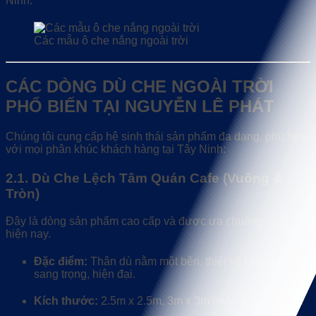
Ninh.
Các mẫu ô che nắng ngoài trời
CÁC DÒNG DÙ CHE NGOÀI TRỜI
PHỔ BIẾN TẠI NGUYỄN LÊ PHÁT
Chúng tôi cung cấp hệ sinh thái sản phẩm đa dạng, phù hợp
với mọi phân khúc khách hàng tại Tây Ninh:
2.1. Dù Che Lệch Tâm Quán Cafe (Vuông &
Tròn)
Đây là dòng sản phẩm cao cấp và được ưa chuộng nhất
hiện nay.
Đặc điểm:
Thân dù nằm một bên, thiết kế kiểu dáng
sang trọng, hiện đại.
Kích thước:
2.5m x 2.5m, 3m x 3m hoặc 3.5m x 3.5m.