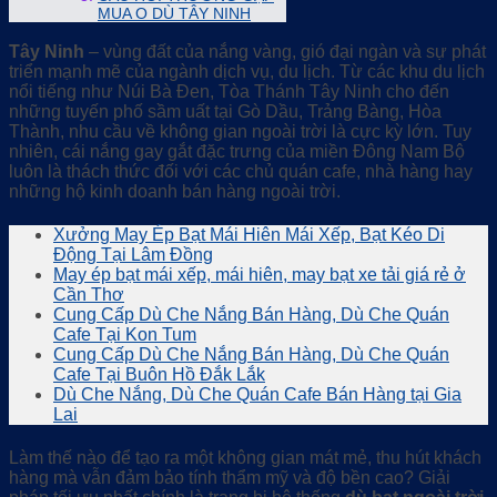
MUA O DÙ TÂY NINH
Tây Ninh
– vùng đất của nắng vàng, gió đại ngàn và sự phát
triển mạnh mẽ của ngành dịch vụ, du lịch. Từ các khu du lịch
nổi tiếng như Núi Bà Đen, Tòa Thánh Tây Ninh cho đến
những tuyến phố sầm uất tại Gò Dầu, Trảng Bàng, Hòa
Thành, nhu cầu về không gian ngoài trời là cực kỳ lớn. Tuy
nhiên, cái nắng gay gắt đặc trưng của miền Đông Nam Bộ
luôn là thách thức đối với các chủ quán cafe, nhà hàng hay
những hộ kinh doanh bán hàng ngoài trời.
Xưởng May Ép Bạt Mái Hiên Mái Xếp, Bạt Kéo Di
Động Tại Lâm Đồng
May ép bạt mái xếp, mái hiên, may bạt xe tải giá rẻ ở
Cần Thơ
Cung Cấp Dù Che Nắng Bán Hàng, Dù Che Quán
Cafe Tại Kon Tum
Cung Cấp Dù Che Nắng Bán Hàng, Dù Che Quán
Cafe Tại Buôn Hồ Đắk Lắk
Dù Che Nắng, Dù Che Quán Cafe Bán Hàng tại Gia
Lai
Làm thế nào để tạo ra một không gian mát mẻ, thu hút khách
hàng mà vẫn đảm bảo tính thẩm mỹ và độ bền cao? Giải