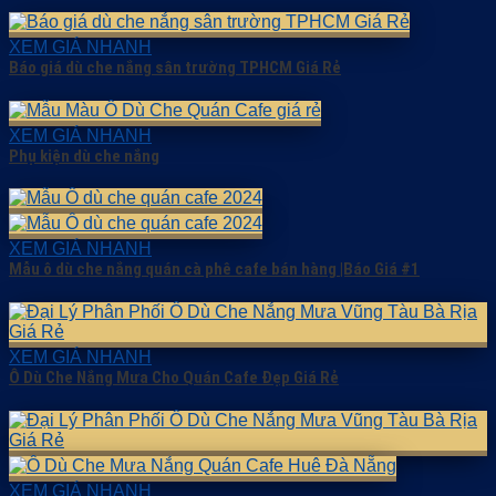
XEM GIÁ NHANH
Báo giá dù che nắng sân trường TPHCM Giá Rẻ
XEM GIÁ NHANH
Phụ kiện dù che nắng
XEM GIÁ NHANH
Mẫu ô dù che nắng quán cà phê cafe bán hàng |Báo Giá #1
XEM GIÁ NHANH
Ô Dù Che Nắng Mưa Cho Quán Cafe Đẹp Giá Rẻ
XEM GIÁ NHANH