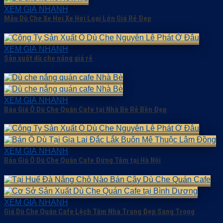
XEM GIÁ NHANH
Mẫu Dù Che Xe Hơi Xe Hơi Loại Lớn Giá Rẻ Đẹp
XEM GIÁ NHANH
Sản xuất dù che nắng giá rẻ
XEM GIÁ NHANH
Báo Giá Ô Dù Che Quán Cafe tại Nhà Bè Rẻ Bền Đẹp
XEM GIÁ NHANH
Báo Giá Ô Dù Che Quán Cafe Đứng Tâm tại Hà Nội
XEM GIÁ NHANH
Giá Dù Che Quán Cafe Lệch Tâm Nha Trang Đẹp Sang Trọng