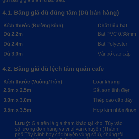
gửi bảng giá tham khảo sau:
4.1. Bảng giá dù đúng tâm (Dù bán hàng)
Kích thước (Đường kính)
Chất liệu bạt
Dù 2.2m
Bạt PVC 0.38mm
Dù 2.4m
Bạt Polyester
Dù 3.0m
Vải bố cao cấp
4.2. Bảng giá dù lệch tâm quán cafe
Kích thước (Vuông/Tròn)
Loại khung
2.5m x 2.5m
Sắt sơn tĩnh điện
3.0m x 3.0m
Thép cao cấp dày
3.5m x 3.5m
Hợp kim nhôm/Inox
Lưu ý:
Giá trên là giá tham khảo tại kho. Tùy vào
số lượng đơn hàng và vị trí vận chuyển (Thành
phố Tây Ninh hay các huyện vùng sâu), chúng tôi