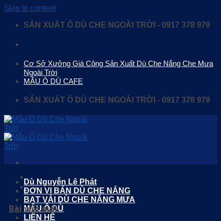
Skip to content
SẢN XUẤT Ô DÙ CHE NGOÀI TRỜI - 0917 378 979
Cơ Sở Xưởng Giá Công Sản Xuất Dù Che Nắng Che Mưa
Ngoài Trời
MẪU Ô DÙ CAFE
SẢN XUẤT Ô DÙ CHE NGOÀI TRỜI - 0917 378 979
Dù Nguyễn Lê Phát
ĐƠN VỊ BÁN DÙ CHE NẮNG
BẠT VẢI DÙ CHE NẮNG MƯA
Bài viết mới
MẪU Ô DÙ
LIÊN HỆ