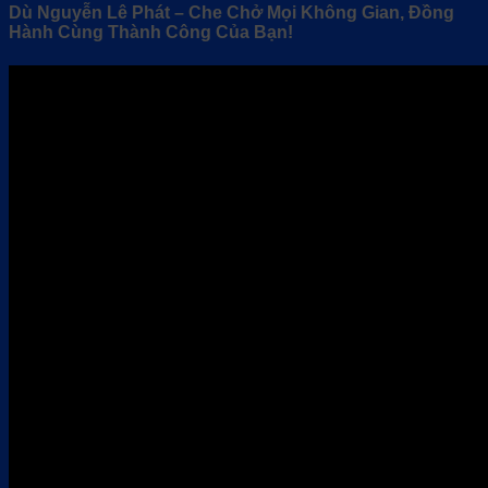
Dù Nguyễn Lê Phát – Che Chở Mọi Không Gian, Đồng
Hành Cùng Thành Công Của Bạn!