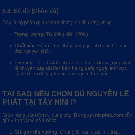
5.3. Đế dù (Chân dù)
Đây là bộ phận quan trọng nhất giúp dù đứng vững.
Trọng lượng:
Từ 60kg đến 120kg.
Chất liệu:
Đá mài bọc thép xung quanh hoặc bê tông
đúc nguyên khối.
Tiện ích:
Có gắn 4 bánh xe chịu lực có khóa, giúp việc
di chuyển
cây dù lớn bán hàng cafe ngoài trời
cực
kỳ dễ dàng dù là phụ nữ hay người lớn tuổi.
TẠI SAO NÊN CHỌN DÙ NGUYỄN LÊ
PHÁT TẠI TÂY NINH?
Giữa hàng trăm đơn vị cung cấp,
Dunguyenlephat.com
vẫn
giữ vững vị thế số 1 nhờ:
Giá gốc tận xưởng:
Chúng tôi sản xuất trực tiếp,