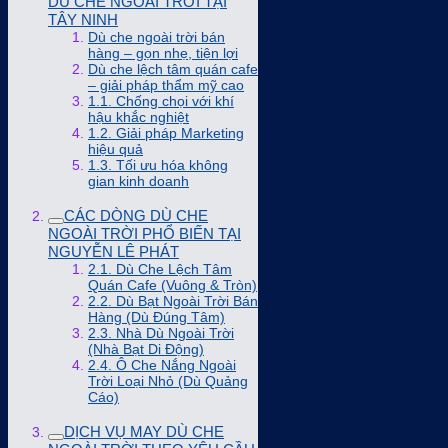
DÙ CHE NGOÀI TRỜI TẠI
TÂY NINH
Dù che ngoài trời bán
hàng – gọn nhẹ, tiện lợi
Dù che lệch tâm quán cafe
– giải pháp thẩm mỹ cao
1.1. Chống chọi với khí
hậu khắc nghiệt
1.2. Giải pháp Marketing
hiệu quả
1.3. Tối ưu hóa không
gian kinh doanh
CÁC DÒNG DÙ CHE
NGOÀI TRỜI PHỔ BIẾN TẠI
NGUYỄN LÊ PHÁT
2.1. Dù Che Lệch Tâm
Quán Cafe (Vuông & Tròn)
2.2. Dù Bạt Ngoài Trời Bán
Hàng (Dù Đúng Tâm)
2.3. Nhà Dù Ngoài Trời
(Nhà Bạt Di Động)
2.4. Ô Che Nắng Ngoài
Trời Loại Nhỏ (Dù Quảng
Cáo)
DỊCH VỤ MAY DÙ CHE