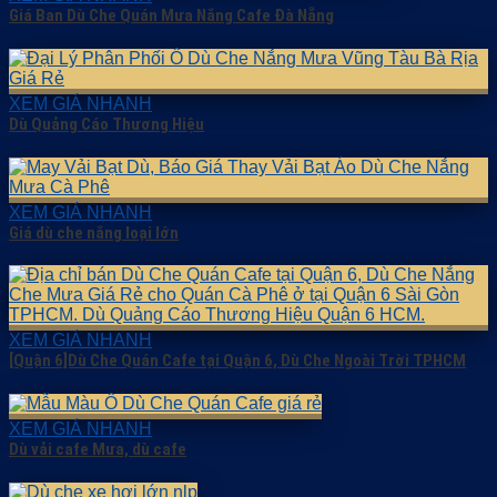
Giá Ban Dù Che Quán Mưa Nắng Cafe Đà Nẵng
XEM GIÁ NHANH
Dù Quảng Cáo Thương Hiệu
XEM GIÁ NHANH
Giá dù che nắng loại lớn
XEM GIÁ NHANH
[Quận 6]Dù Che Quán Cafe tại Quận 6, Dù Che Ngoài Trời TPHCM
XEM GIÁ NHANH
Dù vải cafe Mưa, dù cafe