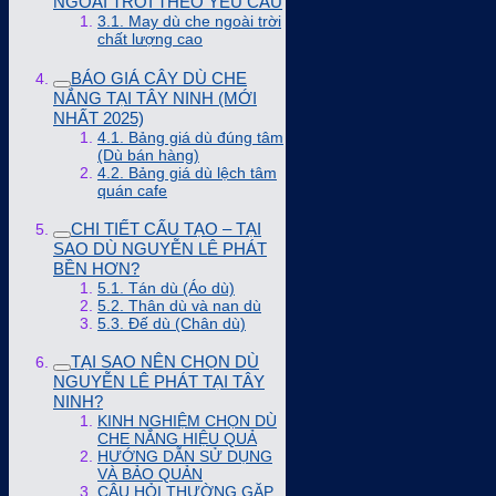
NGOÀI TRỜI THEO YÊU CẦU
3.1. May dù che ngoài trời
chất lượng cao
BÁO GIÁ CÂY DÙ CHE
NẮNG TẠI TÂY NINH (MỚI
NHẤT 2025)
4.1. Bảng giá dù đúng tâm
(Dù bán hàng)
4.2. Bảng giá dù lệch tâm
quán cafe
CHI TIẾT CẤU TẠO – TẠI
SAO DÙ NGUYỄN LÊ PHÁT
BỀN HƠN?
5.1. Tán dù (Áo dù)
5.2. Thân dù và nan dù
5.3. Đế dù (Chân dù)
TẠI SAO NÊN CHỌN DÙ
NGUYỄN LÊ PHÁT TẠI TÂY
NINH?
KINH NGHIỆM CHỌN DÙ
CHE NẮNG HIỆU QUẢ
HƯỚNG DẪN SỬ DỤNG
VÀ BẢO QUẢN
CÂU HỎI THƯỜNG GẶP