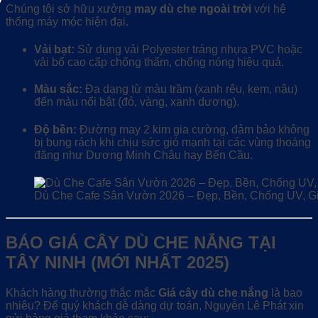
Chúng tôi sở hữu xưởng
may dù che ngoài trời
với hệ
thống máy móc hiện đại.
Vải bạt:
Sử dụng vải Polyester tráng nhựa PVC hoặc
vải bố cao cấp chống thấm, chống nóng hiệu quả.
Màu sắc:
Đa dạng từ màu trầm (xanh rêu, kem, nâu)
đến màu nổi bật (đỏ, vàng, xanh dương).
Độ bền:
Đường may 2 kim gia cường, đảm bảo không
bị bung rách khi chịu sức gió mạnh tại các vùng thoáng
đãng như Dương Minh Châu hay Bến Cầu.
Dù Che Cafe Sân Vườn 2026 – Đẹp, Bền, Chống UV, G
BÁO GIÁ CÂY DÙ CHE NẮNG TẠI
TÂY NINH (MỚI NHẤT 2025)
Khách hàng thường thắc mắc
Giá cây dù che nắng
là bao
nhiêu? Để quý khách dễ dàng dự toán, Nguyễn Lê Phát xin