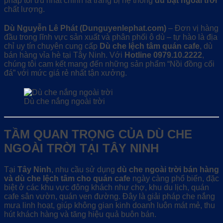
pháp tối ưu nhất chính là trang bị hệ thống
dù bạt ngoài trời
chất lượng.
Dù Nguyễn Lê Phát (Dunguyenlephat.com)
– Đơn vị hàng
đầu trong lĩnh vực sản xuất và phân phối ô dù – tự hào là địa
chỉ uy tín chuyên cung cấp
Dù che lệch tâm quán cafe
, dù
bán hàng vỉa hè tại Tây Ninh. Với
Hotline 0979.10.2222
,
chúng tôi cam kết mang đến những sản phẩm “Nồi đồng cối
đá” với mức giá rẻ nhất tận xưởng.
Dù che nắng ngoài trời
TẦM QUAN TRỌNG CỦA DÙ CHE
NGOÀI TRỜI TẠI TÂY NINH
Tại
Tây Ninh
, nhu cầu sử dụng
dù che ngoài trời bán hàng
và dù che lệch tâm cho quán cafe
ngày càng phổ biến, đặc
biệt ở các khu vực đông khách như chợ, khu du lịch, quán
cafe sân vườn, quán ven đường. Đây là giải pháp che nắng
mưa linh hoạt, giúp không gian kinh doanh luôn mát mẻ, thu
hút khách hàng và tăng hiệu quả buôn bán.