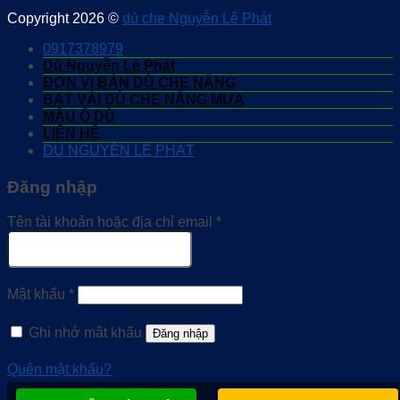
Copyright 2026 ©
dù che Nguyễn Lê Phát
0917378979
Dù Nguyễn Lê Phát
ĐƠN VỊ BÁN DÙ CHE NẮNG
BẠT VẢI DÙ CHE NẮNG MƯA
MẪU Ô DÙ
LIÊN HỆ
DÙ NGUYỄN LÊ PHÁT
Đăng nhập
Tên tài khoản hoặc địa chỉ email
*
Mật khẩu
*
Ghi nhớ mật khẩu
Đăng nhập
Quên mật khẩu?