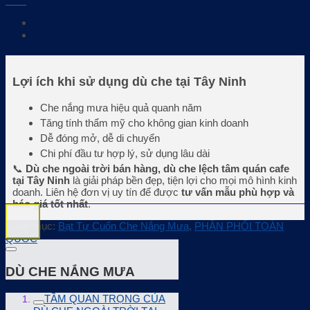
Lợi ích khi sử dụng dù che tại Tây Ninh
Che nắng mưa hiệu quả quanh năm
Tăng tính thẩm mỹ cho không gian kinh doanh
Dễ đóng mở, dễ di chuyển
Chi phí đầu tư hợp lý, sử dụng lâu dài
📞
Dù che ngoài trời bán hàng, dù che lệch tâm quán cafe
tại Tây Ninh
là giải pháp bền đẹp, tiện lợi cho mọi mô hình kinh
doanh. Liên hệ đơn vị uy tín để được
tư vấn mẫu phù hợp và
báo giá tốt nhất
.
Danh mục:
Bạt Tự Cuốn Che Nắng Mưa
,
PHÂN PHỐI TOÀN
QUỐC
DÙ CHE NẮNG MƯA
TẦM QUAN TRỌNG CỦA