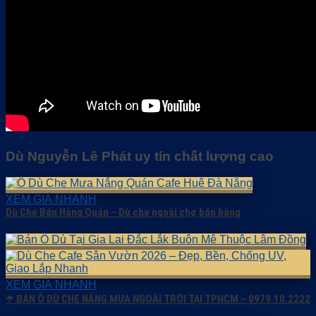
Dù Nguyễn Lê Phát uy tín chất lượng cao
XEM GIÁ NHANH
Dù Che Bán Hàng Quán – Dù che ngoài chợ bán hàng
XEM GIÁ NHANH
☂️ BÁN Ô DÙ CHE NẮNG MƯA NGOÀI TRỜI TẠI TPHCM – 0979.10.2222