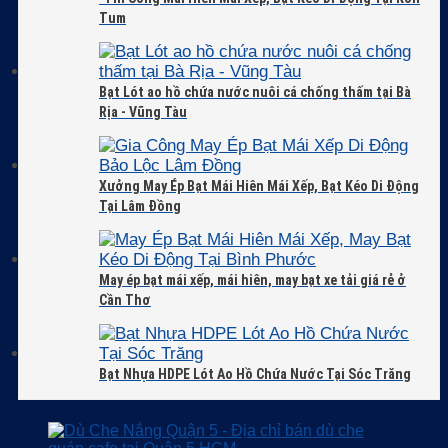
Tum
Bạt Lót ao hồ chứa nước nuôi cá chống thấm tại Bà
Rịa - Vũng Tàu
Xưởng May Ép Bạt Mái Hiên Mái Xếp, Bạt Kéo Di Động
Tại Lâm Đồng
May ép bạt mái xếp, mái hiên, may bạt xe tải giá rẻ ở
Cần Thơ
Bạt Nhựa HDPE Lót Ao Hồ Chứa Nước Tại Sóc Trăng