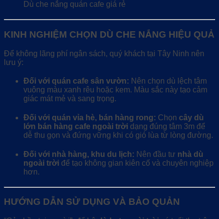
Dù che nắng quán cafe giá rẻ
KINH NGHIỆM CHỌN DÙ CHE NẮNG HIỆU QUẢ
Để không lãng phí ngân sách, quý khách tại Tây Ninh nên
lưu ý:
Đối với quán cafe sân vườn:
Nên chọn dù lệch tâm
vuông màu xanh rêu hoặc kem. Màu sắc này tạo cảm
giác mát mẻ và sang trọng.
Đối với quán vỉa hè, bán hàng rong:
Chọn
cây dù
lớn bán hàng cafe ngoài trời
dạng đúng tâm 3m để
dễ thu gọn và đứng vững khi có gió lùa từ lòng đường.
Đối với nhà hàng, khu du lịch:
Nên đầu tư
nhà dù
ngoài trời
để tạo không gian kiên cố và chuyên nghiệp
hơn.
HƯỚNG DẪN SỬ DỤNG VÀ BẢO QUẢN