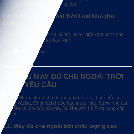
phủ từ 9m2 đến 36m2 tùy loại.
2.4. Ô Che Nắng Ngoài Trời Loại Nhỏ (Dù
Quảng Cáo)
Thường dùng cho các đại lý bia, nước giải khát hoặc các
quán tạp hóa nhỏ lẻ tại Tây Ninh.
Dù lệch tâm
DỊCH VỤ MAY DÙ CHE NGOÀI TRỜI
THEO YÊU CẦU
Tại Tây Ninh, nhiều khách hàng đã có sẵn khung dù cũ
nhưng vải bạt đã bị rách hoặc bạc màu. Hiểu được nhu cầu
tiết kiệm chi phí của bà con, Dù Nguyễn Lê Phát cung cấp
dịch vụ:
3.1. May dù che ngoài trời chất lượng cao