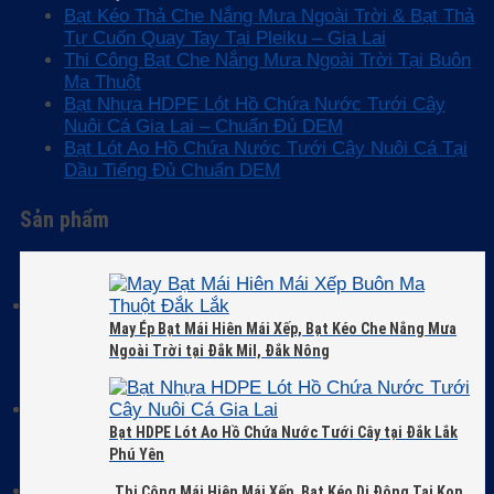
Bạt Kéo Thả Che Nắng Mưa Ngoài Trời & Bạt Thả
Tự Cuốn Quay Tay Tại Pleiku – Gia Lai
Thi Công Bạt Che Nắng Mưa Ngoài Trời Tại Buôn
Ma Thuột
Bạt Nhựa HDPE Lót Hồ Chứa Nước Tưới Cây
Nuôi Cá Gia Lai – Chuẩn Đủ DEM
Bạt Lót Ao Hồ Chứa Nước Tưới Cây Nuôi Cá Tại
Dầu Tiếng Đủ Chuẩn DEM
Sản phẩm
May Ép Bạt Mái Hiên Mái Xếp, Bạt Kéo Che Nắng Mưa
Ngoài Trời tại Đắk Mil, Đắk Nông
Bạt HDPE Lót Ao Hồ Chứa Nước Tưới Cây tại Đắk Lắk
Phú Yên
Thi Công Mái Hiên Mái Xếp, Bạt Kéo Di Động Tại Kon