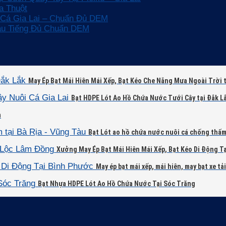
a Thuột
Cá Gia Lai – Chuẩn Đủ DEM
ầu Tiếng Đủ Chuẩn DEM
May Ép Bạt Mái Hiên Mái Xếp, Bạt Kéo Che Nắng Mưa Ngoài Trời t
Bạt HDPE Lót Ao Hồ Chứa Nước Tưới Cây tại Đắk L
m
Bạt Lót ao hồ chứa nước nuôi cá chống thấm 
Xưởng May Ép Bạt Mái Hiên Mái Xếp, Bạt Kéo Di Động T
May ép bạt mái xếp, mái hiên, may bạt xe tả
Bạt Nhựa HDPE Lót Ao Hồ Chứa Nước Tại Sóc Trăng