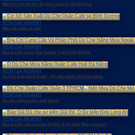
Mẫu Dù Che Xe Hơi Xe Hơi Loại Lớn Giá Rẻ Đẹp
XEM GIÁ NHANH
Mẫu dù quán cà phê
XEM GIÁ NHANH
Báo Giá Dù Lệch Tâm Vuông Tròn Cafe Giá Rẻ
XEM GIÁ NHANH
Dù Che Bán Hàng Quán – Dù che ngoài chợ bán hàng
XEM GIÁ NHANH
Dù che nắng quán cafe giá rẻ
XEM GIÁ NHANH
Báo Giá Dù che sự kiện Giá Rẻ, Ô Sự kiện Đẹp Long An