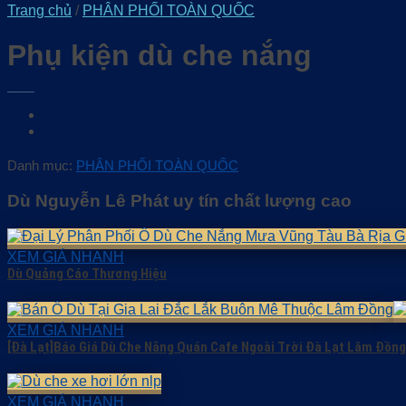
Trang chủ
/
PHÂN PHỐI TOÀN QUỐC
Phụ kiện dù che nắng
Danh mục:
PHÂN PHỐI TOÀN QUỐC
Dù Nguyễn Lê Phát uy tín chất lượng cao
XEM GIÁ NHANH
Dù Quảng Cáo Thương Hiệu
XEM GIÁ NHANH
[Đà Lạt]Báo Giá Dù Che Nắng Quán Cafe Ngoài Trời Đà Lạt Lâm Đồng
XEM GIÁ NHANH