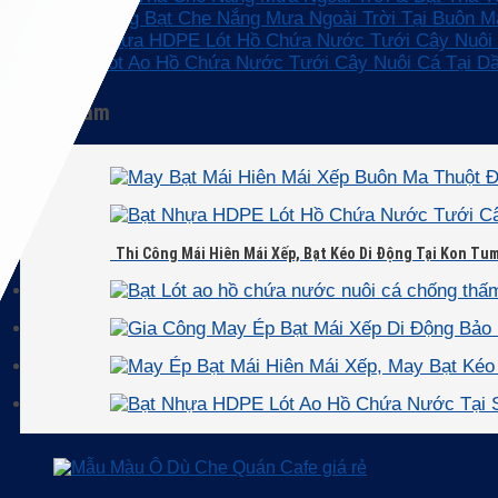
Thi Công Bạt Che Nắng Mưa Ngoài Trời Tại Buôn M
Bạt Nhựa HDPE Lót Hồ Chứa Nước Tưới Cây Nuôi 
Bạt Lót Ao Hồ Chứa Nước Tưới Cây Nuôi Cá Tại D
Sản phẩm
Thi Công Mái Hiên Mái Xếp, Bạt Kéo Di Động Tại Kon Tu