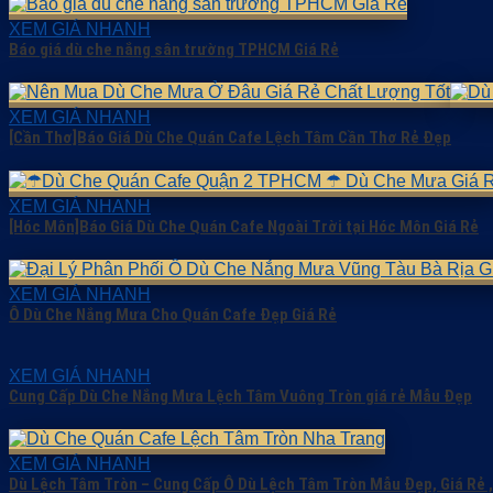
XEM GIÁ NHANH
Báo giá dù che nắng sân trường TPHCM Giá Rẻ
XEM GIÁ NHANH
[Cần Thơ]Báo Giá Dù Che Quán Cafe Lệch Tâm Cần Thơ Rẻ Đẹp
XEM GIÁ NHANH
[Hóc Môn]Báo Giá Dù Che Quán Cafe Ngoài Trời tại Hóc Môn Giá Rẻ
XEM GIÁ NHANH
Ô Dù Che Nắng Mưa Cho Quán Cafe Đẹp Giá Rẻ
XEM GIÁ NHANH
Cung Cấp Dù Che Nắng Mưa Lệch Tâm Vuông Tròn giá rẻ Mẫu Đẹp
XEM GIÁ NHANH
Dù Lệch Tâm Tròn – Cung Cấp Ô Dù Lệch Tâm Tròn Mẫu Đẹp, Giá Rẻ ,