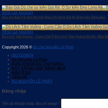
XEM GIÁ NHANH
Báo Giá Bán Vải Bạt Dù Che Nắng Sự Kiện Giá Rẻ Biên Hòa Đồng Nai
XEM GIÁ NHANH
Dù Lệch Tâm Vuông – Cung Cấp Ô Dù Lệch Tâm Vuông Giá Rẻ, Mẫu M
Copyright 2026 ©
dù che Nguyễn Lê Phát
0917378979
Dù Nguyễn Lê Phát
ĐƠN VỊ BÁN DÙ CHE NẮNG
BẠT VẢI DÙ CHE NẮNG MƯA
MẪU Ô DÙ
LIÊN HỆ
DÙ NGUYỄN LÊ PHÁT
Đăng nhập
Tên tài khoản hoặc địa chỉ email
*