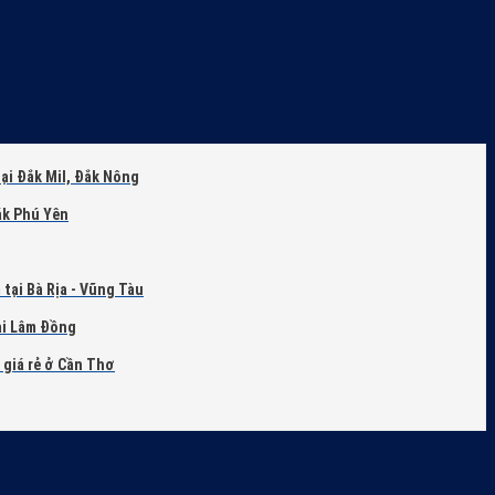
ại Đắk Mil, Đắk Nông
ắk Phú Yên
tại Bà Rịa - Vũng Tàu
ại Lâm Đồng
i giá rẻ ở Cần Thơ