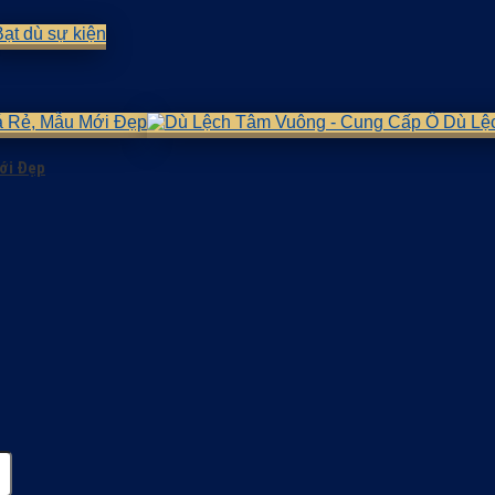
ới Đẹp