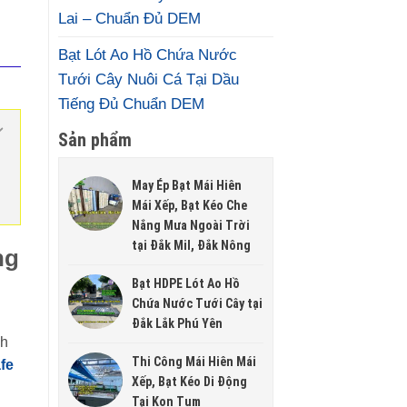
Lai – Chuẩn Đủ DEM
Bạt Lót Ao Hồ Chứa Nước
Tưới Cây Nuôi Cá Tại Dầu
Tiếng Đủ Chuẩn DEM
Sản phẩm
May Ép Bạt Mái Hiên
Mái Xếp, Bạt Kéo Che
Nắng Mưa Ngoài Trời
tại Đắk Mil, Đắk Nông
ng
Bạt HDPE Lót Ao Hồ
Chứa Nước Tưới Cây tại
Đắk Lắk Phú Yên
nh
Thi Công Mái Hiên Mái
fe
Xếp, Bạt Kéo Di Động
Tại Kon Tum