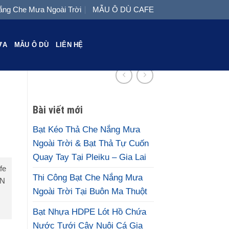
ng Che Mưa Ngoài Trời
MẪU Ô DÙ CAFE
ƯA
MẪU Ô DÙ
LIÊN HỆ
Bài viết mới
Bạt Kéo Thả Che Nắng Mưa
Ngoài Trời & Bạt Thả Tự Cuốn
Quay Tay Tại Pleiku – Gia Lai
fe
Thi Công Bạt Che Nắng Mưa
ÍN
Ngoài Trời Tại Buôn Ma Thuột
Bạt Nhựa HDPE Lót Hồ Chứa
Nước Tưới Cây Nuôi Cá Gia