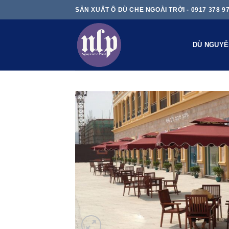
Skip
SẢN XUẤT Ô DÙ CHE NGOÀI TRỜI - 0917 378 9
to
content
DÙ NGUYỄ