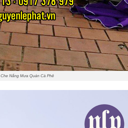
 Che Nắng Mưa Quán Cà Phê