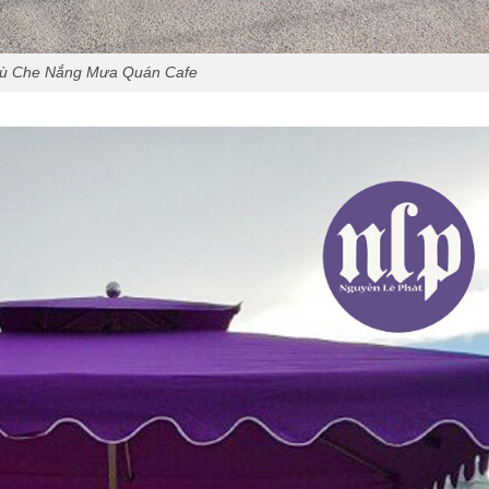
ù Che Nắng Mưa Quán Cafe