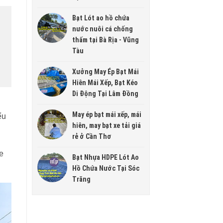
Bạt Lót ao hồ chứa
nước nuôi cá chống
thấm tại Bà Rịa - Vũng
Tàu
Xưởng May Ép Bạt Mái
Hiên Mái Xếp, Bạt Kéo
Di Động Tại Lâm Đồng
May ép bạt mái xếp, mái
ểu
hiên, may bạt xe tải giá
rẻ ở Cần Thơ
e
Bạt Nhựa HDPE Lót Ao
Hồ Chứa Nước Tại Sóc
Trăng