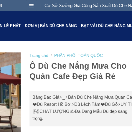
Cơ Sở Xưởng Giá Công Sản Xuất Dù Che Nắ
79
N LÊ PHÁT
ĐƠN VỊ BÁN DÙ CHE NẮNG
BẠT VẢI DÙ CHE NẮNG M
Trang chủ
/
PHÂN PHỐI TOÀN QUỐC
Ô Dù Che Nắng Mưa Cho
Quán Cafe Đẹp Giá Rẻ
Bảng Báo Giá⭐️_⭐Bán Dù Che Nắng Mưa Quán Ca
❤️Dù Resort Hồ Bơi⚡Dù Lệch Tâm❤️Dù Gỗ⚡UY T
✌✌CHẤT LƯỢNG✍Đa Dạng Mẫu Dù đẹp sang
trọng.