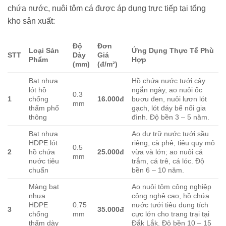
chứa nước, nuôi tôm cá được áp dụng trực tiếp tại tổng
kho sản xuất:
Độ
Đơn
Loại Sản
Ứng Dụng Thực Tế Phù
STT
Dày
Giá
Phẩm
Hợp
(mm)
(đ/m²)
Bạt nhựa
Hồ chứa nước tưới cây
lót hồ
ngắn ngày, ao nuôi ốc
0.3
1
chống
16.000đ
bươu đen, nuôi lươn lót
mm
thấm phổ
gạch, lót đáy bể nổi gia
thông
đình. Độ bền 3 – 5 năm.
Bạt nhựa
Ao dự trữ nước tưới sầu
HDPE lót
riêng, cà phê, tiêu quy mô
0.5
2
hồ chứa
25.000đ
vừa và lớn; ao nuôi cá
mm
nước tiêu
trắm, cá trê, cá lóc. Độ
chuẩn
bền 6 – 10 năm.
Màng bạt
Ao nuôi tôm công nghiệp
nhựa
công nghệ cao, hồ chứa
HDPE
0.75
nước tưới tiêu dung tích
3
35.000đ
chống
mm
cực lớn cho trang trại tại
thấm dày
Đắk Lắk. Độ bền 10 – 15