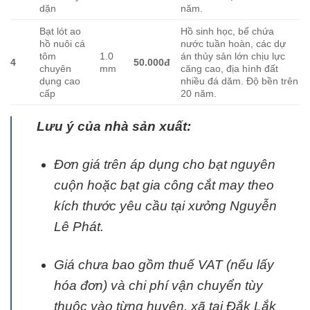
dặn
năm.
Bạt lót ao
Hồ sinh học, bể chứa
hồ nuôi cá
nước tuần hoàn, các dự
tôm
1.0
án thủy sản lớn chịu lực
4
50.000đ
chuyên
mm
căng cao, địa hình đất
dụng cao
nhiều đá dăm. Độ bền trên
cấp
20 năm.
Lưu ý của nhà sản xuất:
Đơn giá trên áp dụng cho bạt nguyên
cuộn hoặc bạt gia công cắt may theo
kích thước yêu cầu tại xưởng Nguyễn
Lê Phát.
Giá chưa bao gồm thuế VAT (nếu lấy
hóa đơn) và chi phí vận chuyển tùy
thuộc vào từng huyện, xã tại Đắk Lắk