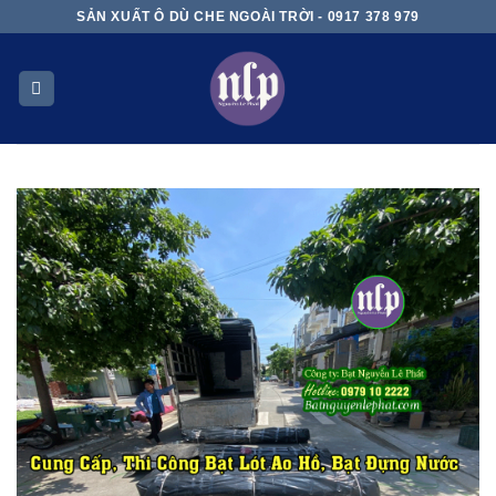
Skip
SẢN XUẤT Ô DÙ CHE NGOÀI TRỜI - 0917 378 979
to
content