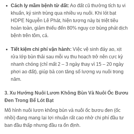
Cách ly mầm bệnh từ đất:
Ao đất cũ thường tích tụ vi
khuẩn, ký sinh trùng qua nhiều vụ nuôi. Khi lót bạt
HDPE Nguyễn Lê Phát, hiện tượng này bị triệt tiêu
hoàn toàn, giảm thiểu đến 80% nguy cơ bùng phát dịch
bệnh trên tôm, cá.
Tiết kiệm chi phí vận hành:
Việc vệ sinh đáy ao, xịt
rửa lớp bùn thải sau mỗi vụ thu hoạch trở nên cực kỳ
nhanh chóng (chỉ mất 2 – 3 ngày thay vì 15 – 20 ngày
phơi ao đất), giúp bà con tăng số lượng vụ nuôi trong
năm.
3. Xu Hướng Nuôi Lươn Không Bùn Và Nuôi Ốc Bươu
Đen Trong Bể Lót Bạt
Mô hình nuôi lươn không bùn và nuôi ốc bươu đen (ốc
nhồi) đang mang lại lợi nhuận rất cao nhờ chi phí đầu tư
ban đầu thấp nhưng đầu ra ổn định.