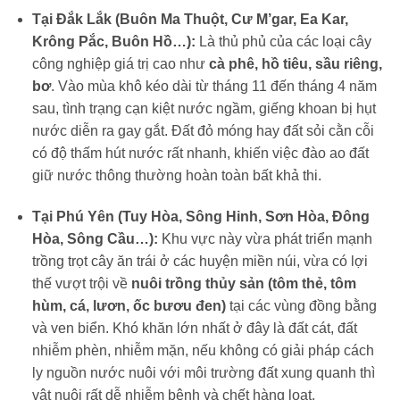
Tại Đắk Lắk (Buôn Ma Thuột, Cư M’gar, Ea Kar,
Krông Pắc, Buôn Hồ…):
Là thủ phủ của các loại cây
công nghiệp giá trị cao như
cà phê, hồ tiêu, sầu riêng,
bơ
. Vào mùa khô kéo dài từ tháng 11 đến tháng 4 năm
sau, tình trạng cạn kiệt nước ngầm, giếng khoan bị hụt
nước diễn ra gay gắt. Đất đỏ móng hay đất sỏi cằn cỗi
có độ thấm hút nước rất nhanh, khiến việc đào ao đất
giữ nước thông thường hoàn toàn bất khả thi.
Tại Phú Yên (Tuy Hòa, Sông Hinh, Sơn Hòa, Đông
Hòa, Sông Cầu…):
Khu vực này vừa phát triển mạnh
trồng trọt cây ăn trái ở các huyện miền núi, vừa có lợi
thế vượt trội về
nuôi trồng thủy sản (tôm thẻ, tôm
hùm, cá, lươn, ốc bươu đen)
tại các vùng đồng bằng
và ven biển. Khó khăn lớn nhất ở đây là đất cát, đất
nhiễm phèn, nhiễm mặn, nếu không có giải pháp cách
ly nguồn nước nuôi với môi trường đất xung quanh thì
vật nuôi rất dễ nhiễm bệnh và chết hàng loạt.