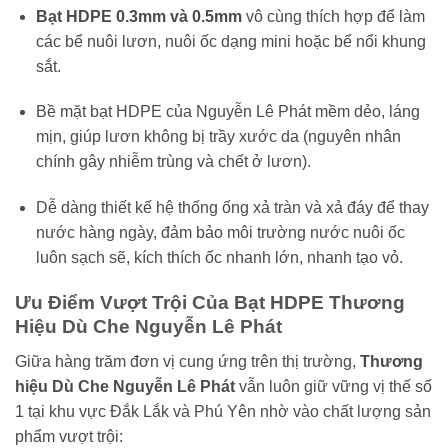
Bạt HDPE 0.3mm và 0.5mm
vô cùng thích hợp để làm
các bể nuôi lươn, nuôi ốc dạng mini hoặc bể nổi khung
sắt.
Bề mặt bạt HDPE của Nguyễn Lê Phát mềm dẻo, láng
mịn, giúp lươn không bị trầy xước da (nguyên nhân
chính gây nhiễm trùng và chết ở lươn).
Dễ dàng thiết kế hệ thống ống xả tràn và xả đáy để thay
nước hàng ngày, đảm bảo môi trường nước nuôi ốc
luôn sạch sẽ, kích thích ốc nhanh lớn, nhanh tạo vỏ.
Ưu Điểm Vượt Trội Của Bạt HDPE Thương
Hiệu Dù Che Nguyễn Lê Phát
Giữa hàng trăm đơn vị cung ứng trên thị trường,
Thương
hiệu Dù Che Nguyễn Lê Phát
vẫn luôn giữ vững vị thế số
1 tại khu vực Đắk Lắk và Phú Yên nhờ vào chất lượng sản
phẩm vượt trội: