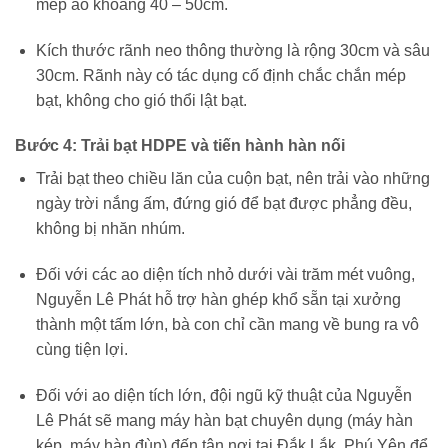
mép ao khoảng 40 – 50cm.
Kích thước rãnh neo thông thường là rộng 30cm và sâu
30cm. Rãnh này có tác dụng cố định chắc chắn mép
bạt, không cho gió thổi lật bạt.
Bước 4: Trải bạt HDPE và tiến hành hàn nối
Trải bạt theo chiều lăn của cuộn bạt, nên trải vào những
ngày trời nắng ấm, đứng gió để bạt được phẳng đều,
không bị nhăn nhúm.
Đối với các ao diện tích nhỏ dưới vài trăm mét vuông,
Nguyễn Lê Phát hỗ trợ hàn ghép khổ sẵn tại xưởng
thành một tấm lớn, bà con chỉ cần mang về bung ra vô
cùng tiện lợi.
Đối với ao diện tích lớn, đội ngũ kỹ thuật của Nguyễn
Lê Phát sẽ mang máy hàn bạt chuyên dụng (máy hàn
kép, máy hàn đùn) đến tận nơi tại Đắk Lắk, Phú Yên để