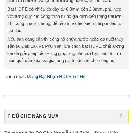
giảm rò rỉ nước và tạo môi trường nuôi sạch, an toàn.
Bạt HDPE có nhiều độ dày từ 0.3mm đến 2.0mm, phù hợp
với từng quy mô công trình từ hộ gia đình đến trang trại lớn.
Thi công nhanh chóng, dễ bảo trì và tiết kiệm chi phí đầu tư
lâu dài.
Nếu bạn đang cần thi công hồ chứa nước hoặc ao nuôi thủy
sản tại Đắk Lắk và Phú Yên, lựa chọn bạt HDPE chất lượng
cao là giải pháp bền vững giúp ứng phó với hạn hán, tối ưu
hiệu quả sản xuất và gia tăng giá trị kinh tế cho nông hộ.
Danh mục:
Màng Bạt Nhựa HDPE Lót Hồ
DÙ CHE NẮNG MƯA
Thương hiệu Dù Che Nguyễn Lê Phát
– Đơn vị tiên