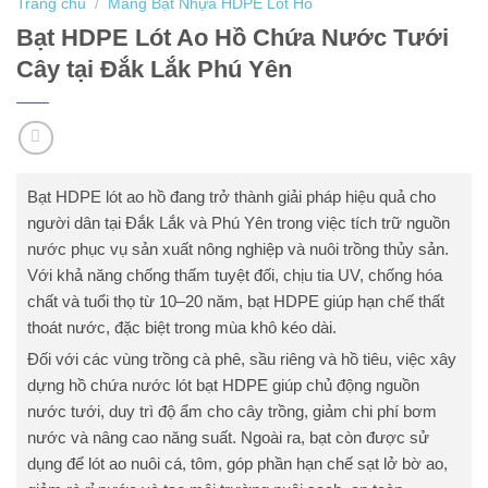
Trang chủ
/
Màng Bạt Nhựa HDPE Lót Hồ
Bạt HDPE Lót Ao Hồ Chứa Nước Tưới
Cây tại Đắk Lắk Phú Yên
Bạt HDPE lót ao hồ đang trở thành giải pháp hiệu quả cho
người dân tại Đắk Lắk và Phú Yên trong việc tích trữ nguồn
nước phục vụ sản xuất nông nghiệp và nuôi trồng thủy sản.
Với khả năng chống thấm tuyệt đối, chịu tia UV, chống hóa
chất và tuổi thọ từ 10–20 năm, bạt HDPE giúp hạn chế thất
thoát nước, đặc biệt trong mùa khô kéo dài.
Đối với các vùng trồng cà phê, sầu riêng và hồ tiêu, việc xây
dựng hồ chứa nước lót bạt HDPE giúp chủ động nguồn
nước tưới, duy trì độ ẩm cho cây trồng, giảm chi phí bơm
nước và nâng cao năng suất. Ngoài ra, bạt còn được sử
dụng để lót ao nuôi cá, tôm, góp phần hạn chế sạt lở bờ ao,