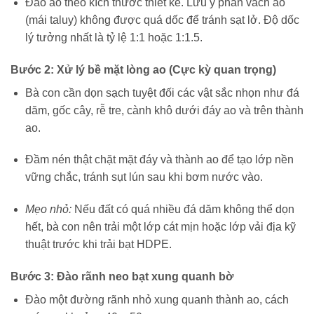
Đào ao theo kích thước thiết kế. Lưu ý phần vách ao
(mái taluy) không được quá dốc để tránh sạt lở. Độ dốc
lý tưởng nhất là tỷ lệ 1:1 hoặc 1:1.5.
Bước 2: Xử lý bề mặt lòng ao (Cực kỳ quan trọng)
Bà con cần dọn sạch tuyệt đối các vật sắc nhọn như đá
dăm, gốc cây, rễ tre, cành khô dưới đáy ao và trên thành
ao.
Đầm nén thật chặt mặt đáy và thành ao để tạo lớp nền
vững chắc, tránh sụt lún sau khi bơm nước vào.
Mẹo nhỏ:
Nếu đất có quá nhiều đá dăm không thể dọn
hết, bà con nên trải một lớp cát mịn hoặc lớp vải địa kỹ
thuật trước khi trải bạt HDPE.
Bước 3: Đào rãnh neo bạt xung quanh bờ
Đào một đường rãnh nhỏ xung quanh thành ao, cách