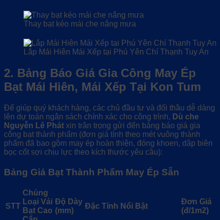
Thay bạt kéo mái che nắng mưa
Lắp Mái Hiên Mái Xếp tại Phú Yên Chí Thạnh Tuy An
2. Bảng Báo Giá Gia Công May Ép
Bạt Mái Hiên, Mái Xếp Tại Kon Tum
Để giúp quý khách hàng, các chủ đầu tư và đối thầu dễ dàng
lên dự toán ngân sách chính xác cho công trình,
Dù che
Nguyễn Lê Phát
xin trân trọng gửi đến bảng báo giá gia
công bạt thành phẩm (đơn giá tính theo mét vuông thành
phẩm đã bao gồm may ép hoàn thiện, đóng khoen, dập biên
bọc cốt sợi chịu lực theo kích thước yêu cầu):
Bảng Giá Bạt Thành Phẩm May Ép Sẵn
Chủng
Loại Vải
Độ Dày
Đơn Giá
STT
Đặc Tính Nổi Bật
Bạt Cao
(mm)
(đ/1m2)
Cấp