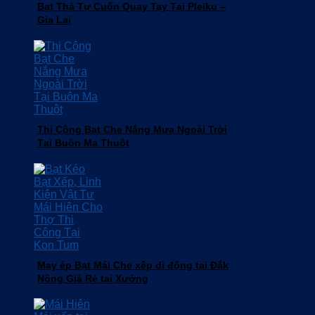
Bạt Thả Tự Cuốn Quay Tay Tại Pleiku –
Gia Lai
Thi Công Bạt Che Nắng Mưa Ngoài Trời
Tại Buôn Ma Thuột
May ép Bạt Mái Che xếp di động tại Đắk
Nông Giá Rẻ tại Xưởng