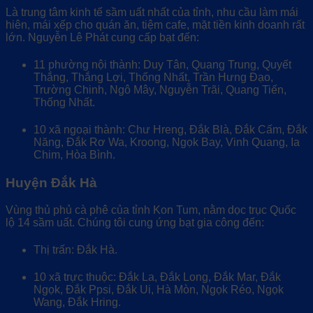
Là trung tâm kinh tế sầm uất nhất của tỉnh, nhu cầu làm mái
hiên, mái xếp cho quán ăn, tiệm cafe, mặt tiền kinh doanh rất
lớn. Nguyễn Lê Phát cung cấp bạt đến:
11 phường nội thành: Duy Tân, Quang Trung, Quyết
Thắng, Thắng Lợi, Thống Nhất, Trần Hưng Đạo,
Trường Chinh, Ngô Mây, Nguyễn Trãi, Quang Tiến,
Thống Nhất.
10 xã ngoại thành: Chư Hreng, Đắk Blà, Đắk Cấm, Đắk
Năng, Đắk Rơ Wa, Kroong, Ngọk Bay, Vinh Quang, Ia
Chim, Hòa Bình.
Huyện Đắk Hà
Vùng thủ phủ cà phê của tỉnh Kon Tum, nằm dọc trục Quốc
lộ 14 sầm uất. Chúng tôi cung ứng bạt gia công đến:
Thị trấn: Đắk Hà.
10 xã trực thuộc: Đắk La, Đắk Long, Đắk Mar, Đắk
Ngọk, Đắk Ppsi, Đắk Ui, Hà Mòn, Ngọk Réo, Ngọk
Wang, Đắk Hring.