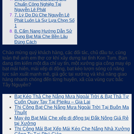
Chuẩn Công Nghiệp Tại
Nguyễn Lê Phát
7. Lý Do Dù Che Nguyễn Lê
Phát Luôn Là Sự Lựa Chọn Số
1
8. Cẩm Nang Hướng Dẫn Sử
Dụng Bạt Mái Che Bền Lâu
Đúng Cách
Chào mừng quý khách hàng, các đối tác, chủ đầu tư, cùng
toàn thể anh em thợ cơ khí xây dựng tại tỉnh Kon Tum. Bạn
đang tìm kiếm một địa chỉ uy tín, một xưởng gia công may ép
bạt mái hiên, mái xếp di động, bạt kéo lượn sóng có năng
lực sản xuất mạnh mẽ, giá gốc tại xưởng và khả năng giao
hàng nhanh chóng đến từng huyện, xã của vùng cực bắc
Tây Nguyên?
Bạt Kéo Thả Che Nắng Mưa Ngoài Trời & Bạt Thả Tự
Cuốn Quay Tay Tại Pleiku – Gia Lai
Thi Công Bạt Che Nắng Mưa Ngoài Trời Tại Buôn Ma
Thuột
May ép Bạt Mái Che xếp di động tại Đắk Nông Giá Rẻ
tại Xưởng
Thi Công Mái Bạt Xếp Mái Kéo Che Nắng Nhà Xưởng