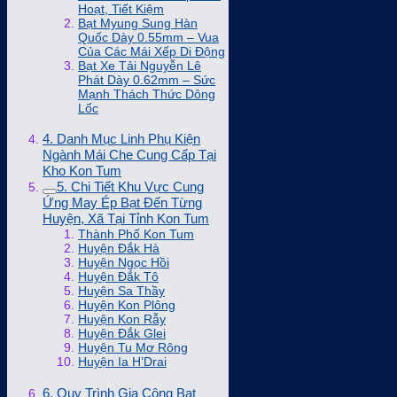
Hoạt, Tiết Kiệm
Bạt Myung Sung Hàn
Quốc Dày 0.55mm – Vua
Của Các Mái Xếp Di Động
Bạt Xe Tải Nguyễn Lê
Phát Dày 0.62mm – Sức
Mạnh Thách Thức Dông
Lốc
4. Danh Mục Linh Phụ Kiện
Ngành Mái Che Cung Cấp Tại
Kho Kon Tum
5. Chi Tiết Khu Vực Cung
Ứng May Ép Bạt Đến Từng
Huyện, Xã Tại Tỉnh Kon Tum
Thành Phố Kon Tum
Huyện Đắk Hà
Huyện Ngọc Hồi
Huyện Đắk Tô
Huyện Sa Thầy
Huyện Kon Plông
Huyện Kon Rẫy
Huyện Đắk Glei
Huyện Tu Mơ Rông
Huyện Ia H’Drai
6. Quy Trình Gia Công Bạt