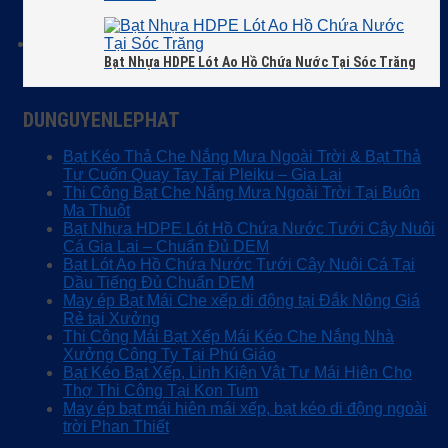
Bạt Nhựa HDPE Lót Ao Hồ Chứa Nước Tại Sóc Trăng
DUNGUYENLEPHAT
Bạt Kéo Thả Che Nắng Mưa Ngoài Trời & Bạt Thả
Tự Cuốn Quay Tay Tại Pleiku – Gia Lai
Thi Công Bạt Che Nắng Mưa Ngoài Trời Tại Buôn
Ma Thuột
Bạt Nhựa HDPE Lót Hồ Chứa Nước Tưới Cây Nuôi
Cá Gia Lai – Chuẩn Đủ DEM
Bạt Lót Ao Hồ Chứa Nước Tưới Cây Nuôi Cá Tại
Dầu Tiếng Đủ Chuẩn DEM
May ép Bạt Mái Che xếp di động tại Đắk Nông Giá
Rẻ tại Xưởng
Thi Công Mái Bạt Xếp Mái Kéo Che Nắng Nhà
Xưởng Công Ty Tại Phú Giáo
Bạt Kéo Bạt Xếp, Linh Kiện Vật Tư Mái Hiên Cho
Thợ Thi Công Tại Kon Tum
May ép bạt mái hiên mái xếp, bạt kéo di động ngoài
trời Phan Thiết