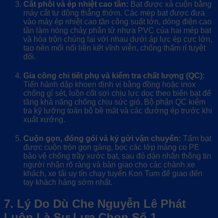
Cắt phôi và ép nhiệt cao tần:
Bạt được xả cuộn bằng
máy cắt tự động thẳng thớm. Các mép bạt được đưa
vào máy ép nhiệt cao tần công suất lớn, dòng điện cao
tần làm nóng chảy phân tử nhựa PVC của hai mép bạt
và hòa trộn chúng lại với nhau dưới áp lực ép cực lớn,
tạo nên mối nối liên kết vĩnh viễn, chống thấm rỉ tuyệt
đối.
Gia công chi tiết phụ và kiểm tra chất lượng (QC):
Tiến hành dập khoen định vị bằng đồng hoặc inox
chống gỉ sét, luồn cốt sợi chịu lực dọc theo biên bạt để
tăng khả năng chống chịu sức gió. Bộ phận QC kiểm
tra kỹ lưỡng toàn bộ bề mặt và các đường ép trước khi
xuất xưởng.
Cuộn gọn, đóng gói và ký gửi vận chuyển:
Tấm bạt
được cuộn tròn gọn gàng, bọc các lớp màng co PE
bảo vệ chống trầy xước bạt, sau đó dán nhãn thông tin
người nhận rõ ràng và bàn giao cho các chành xe
khách, xe tải uy tín chạy tuyến Kon Tum để giao đến
tay khách hàng sớm nhất.
7. Lý Do Dù Che Nguyễn Lê Phát
Luôn Là Sự Lựa Chọn Số 1