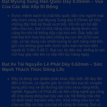
Bạt Myung Sung Hàn Quốc Dày 0.55mm – Vua
Của Các Mái Xếp Di Động
Được mệnh danh là chất liệu quốc dân cho ngành mái
xếp lượn sóng, bạt Myung Sung dày 0.55mm sở hữu
những đặc tính kỹ thuật vượt trội. Với lõi sợi bố dệt
siêu chịu lực, bạt có khả năng chịu đựng được sức
căng lớn khi hệ thống dây cáp kéo mở. Đặc biệt, bề
mặt bạt tích hợp lớp phủ chống tia cực tím (UV) cao
cấp, có tác dụng cản nhiệt lượng từ ánh nắng mặt trời,
giữ cho không gian bên dưới luôn mát mẻ hơn bên
ngoài từ 3 đến 5 độ C. Bạt cực kỳ dẻo dai, không bị rạn
nứt hay gãy nếp khi co xếp liên tục hàng ngày.
Bạt Xe Tải Nguyễn Lê Phát Dày 0.62mm – Sức
Mạnh Thách Thức Dông Lốc
Đây là dòng sản phẩm phân khúc đặc biệt, độ dày lên
đến 0.62mm, có nguồn gốc từ chất liệu bạt dù chuyên
dụng phủ mui xe tải đường dài chịu mưa nắng khắc
nghiệt. Nguyễn Lê Phát đã cải tiến công nghệ gia công
để ứng dụng dòng bạt này vào các hệ thống mái che
cố định hoặc bạt kéo siêu lớn. Khả năng chịu lực xé,
chịu va đập cơ học của bạt vô cùng ấn tượng. Bạt có