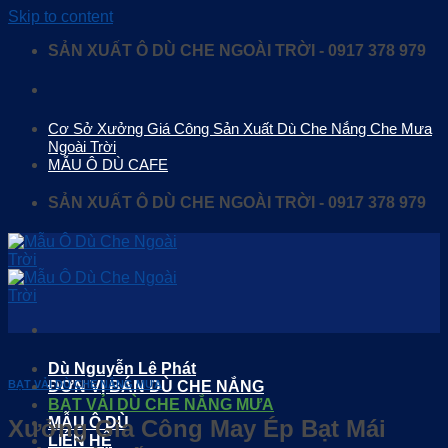
Skip to content
SẢN XUẤT Ô DÙ CHE NGOÀI TRỜI - 0917 378 979
Cơ Sở Xưởng Giá Công Sản Xuất Dù Che Nắng Che Mưa
Ngoài Trời
MẪU Ô DÙ CAFE
SẢN XUẤT Ô DÙ CHE NGOÀI TRỜI - 0917 378 979
Dù Nguyễn Lê Phát
ĐƠN VỊ BÁN DÙ CHE NẮNG
BẠT VẢI DÙ CHE NẮNG MƯA
BẠT VẢI DÙ CHE NẮNG MƯA
MẪU Ô DÙ
Xưởng Gia Công May Ép Bạt Mái
LIÊN HỆ