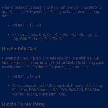
Nằm ở phía đông thành phố Kon Tum, kết nối giao thương
qua Quốc lộ 24. Nguyễn Lê Phát giao hàng nhanh chóng
đến:
Thị trấn: Đắk Rve.
6 xã trực thuộc: Đắk Kôi, Đắk Pne, Đắk Ruồng, Tân
Lập, Đắk Tơ Lung, Đắk Tờ Re.
Huyện Đắk Glei
Huyện biên giới nằm ở cực bắc của tỉnh, địa hình đồi núi
hiểm trở dọc theo trục đường Hồ Chí Minh. Dù khoảng cách
xa xôi, chúng tôi vẫn đảm bảo giao bạt tận nơi cho:
Thị trấn: Đắk Glei.
11 xã vùng sâu: Đắk Choong, Đắk Kroong, Đắk Long,
Đắk Môn, Đắk Nhoong, Đắk Pék, Đắk Plô, Đắk Man,
Mường Hoong, Ngọk Linh, Xốp.
Huyện Tu Mơ Rông