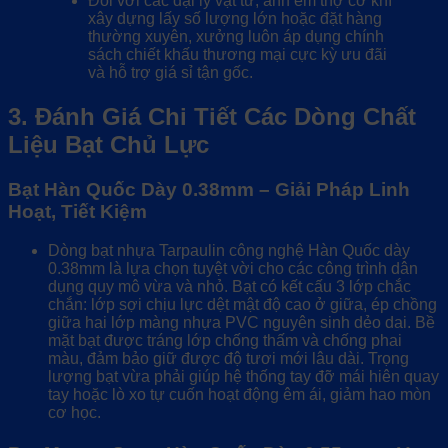
Đối với các đại lý vật tư, anh em thợ cơ khí
xây dựng lấy số lượng lớn hoặc đặt hàng
thường xuyên, xưởng luôn áp dụng chính
sách chiết khấu thương mại cực kỳ ưu đãi
và hỗ trợ giá sỉ tận gốc.
3. Đánh Giá Chi Tiết Các Dòng Chất
Liệu Bạt Chủ Lực
Bạt Hàn Quốc Dày 0.38mm – Giải Pháp Linh
Hoạt, Tiết Kiệm
Dòng bạt nhựa Tarpaulin công nghệ Hàn Quốc dày
0.38mm là lựa chọn tuyệt vời cho các công trình dân
dụng quy mô vừa và nhỏ. Bạt có kết cấu 3 lớp chắc
chắn: lớp sợi chịu lực dệt mật độ cao ở giữa, ép chồng
giữa hai lớp màng nhựa PVC nguyên sinh dẻo dai. Bề
mặt bạt được tráng lớp chống thấm và chống phai
màu, đảm bảo giữ được độ tươi mới lâu dài. Trọng
lượng bạt vừa phải giúp hệ thống tay đỡ mái hiên quay
tay hoặc lò xo tự cuốn hoạt động êm ái, giảm hao mòn
cơ học.