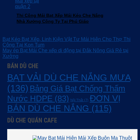
Thi Công Mái Bạt Xếp Mái Kéo Che Nắng
Nhà Xưởng Công Ty Tại Phú Giáo
Bạt Kéo Bạt Xếp, Linh Kiện Vật Tư Mái Hiên Cho Thợ Thi
Công Tại Kon Tum
May ép Bạt Mái Che xếp di động tại Đắk Nông Giá Rẻ tại
Xưởng
BÁN DÙ CHE
BẠT VẢI DÙ CHE NẮNG MƯA
(136)
Bảng Giá Bạt Chống Thấm
ĐƠN VỊ
Nước HDPE
(83)
Nội Thất
(7)
BÁN DÙ CHE NẮNG
(115)
DÙ CHE QUÁN CAFE