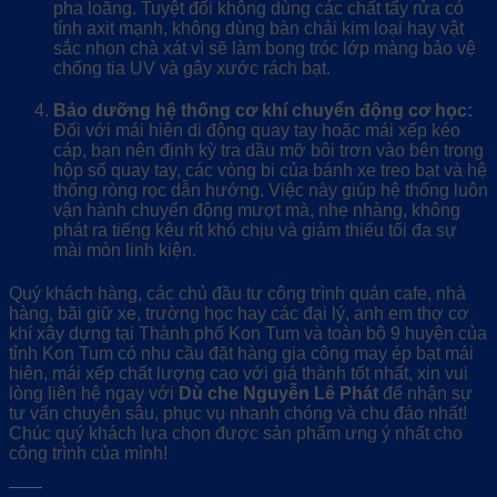
pha loãng. Tuyệt đối không dùng các chất tẩy rửa có
tính axit mạnh, không dùng bàn chải kim loại hay vật
sắc nhọn chà xát vì sẽ làm bong tróc lớp màng bảo vệ
chống tia UV và gây xước rách bạt.
Bảo dưỡng hệ thống cơ khí chuyển động cơ học:
Đối với mái hiên di động quay tay hoặc mái xếp kéo
cáp, bạn nên định kỳ tra dầu mỡ bôi trơn vào bên trong
hộp số quay tay, các vòng bi của bánh xe treo bạt và hệ
thống ròng rọc dẫn hướng. Việc này giúp hệ thống luôn
vận hành chuyển động mượt mà, nhẹ nhàng, không
phát ra tiếng kêu rít khó chịu và giảm thiểu tối đa sự
mài mòn linh kiện.
Quý khách hàng, các chủ đầu tư công trình quán cafe, nhà
hàng, bãi giữ xe, trường học hay các đại lý, anh em thợ cơ
khí xây dựng tại Thành phố Kon Tum và toàn bộ 9 huyện của
tỉnh Kon Tum có nhu cầu đặt hàng gia công may ép bạt mái
hiên, mái xếp chất lượng cao với giá thành tốt nhất, xin vui
lòng liên hệ ngay với
Dù che Nguyễn Lê Phát
để nhận sự
tư vấn chuyên sâu, phục vụ nhanh chóng và chu đáo nhất!
Chúc quý khách lựa chọn được sản phẩm ưng ý nhất cho
công trình của mình!