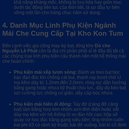
khả năng kháng mốc, không bị lưu hóa hay giòn mục
dưới tác động liên tục của thời tiết, là sự đầu tư bền
vững một lần cho hàng chục năm sử dụng.
4. Danh Mục Linh Phụ Kiện Ngành
Mái Che Cung Cấp Tại Kho Kon Tum
Bên cạnh việc gia công may ép bạt, tổng kho
Dù che
Nguyễn Lê Phát
còn là địa chỉ phân phối sỉ lẻ đầy đủ tất cả
các chủng loại linh phụ kiện cấu thành nên một hệ thống mái
che hoàn chỉnh:
Phụ kiện mái xếp lượn sóng:
Bánh xe treo bạt bọc
bạc đạn đúc kín chống cát bụi, thanh ray trượt chữ U
mạ kẽm dày từ 1.2mm đến 2.0mm, ròng rọc dẫn hướng
bằng gang hoặc nhựa kỹ thuật chịu lực, dây dù kéo bạt
sợi cường lực chống co giãn, dây cáp bọc nhựa.
Phụ kiện mái hiên di động:
Tay đỡ (càng đỡ căng
bạt) làm bằng hợp kim nhôm sơn tĩnh điện hoặc sắt
dày mạ kẽm với hệ thống lò xo đàn hồi cao; hộp số
quay cơ học đúc bằng gang siêu bền; ống nhôm cuốn
bạt phi 63 có rãnh kỹ thuật; bát đỡ vuông, bát bí cố định