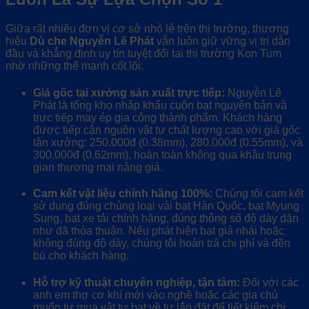
Giữa rất nhiều đơn vị cơ sở nhỏ lẻ trên thị trường, thương
hiệu
Dù che Nguyễn Lê Phát
vẫn luôn giữ vững vị trí dẫn
đầu và khẳng định uy tín tuyệt đối tại thị trường Kon Tum
nhờ những thế mạnh cốt lõi:
Giá gốc tại xưởng sản xuất trực tiếp:
Nguyễn Lê
Phát là tổng kho nhập khẩu cuộn bạt nguyên bản và
trực tiếp may ép gia công thành phẩm. Khách hàng
được tiếp cận nguồn vật tư chất lượng cao với giá gốc
tận xưởng: 250.000đ (0.38mm), 280.000đ (0.55mm), và
300.000đ (0.62mm), hoàn toàn không qua khâu trung
gian thương mại nâng giá.
Cam kết vật liệu chính hãng 100%:
Chúng tôi cam kết
sử dụng đúng chủng loại vải bạt Hàn Quốc, bạt Myung
Sung, bạt xe tải chính hãng, đúng thông số độ dày dặn
như đã thỏa thuận. Nếu phát hiện bạt giả nhái hoặc
không đúng độ dày, chúng tôi hoàn trả chi phí và đền
bù cho khách hàng.
Hỗ trợ kỹ thuật chuyên nghiệp, tận tâm:
Đối với các
anh em thợ cơ khí mới vào nghề hoặc các gia chủ
muốn tự mua vật tư bạt về tự lắp đặt để tiết kiệm chi