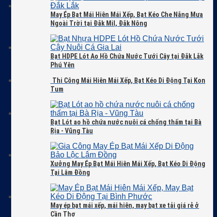
May Ép Bạt Mái Hiên Mái Xếp, Bạt Kéo Che Nắng Mưa
Ngoài Trời tại Đắk Mil, Đắk Nông
Bạt HDPE Lót Ao Hồ Chứa Nước Tưới Cây tại Đắk Lắk
Phú Yên
Thi Công Mái Hiên Mái Xếp, Bạt Kéo Di Động Tại Kon
Tum
Bạt Lót ao hồ chứa nước nuôi cá chống thấm tại Bà
Rịa - Vũng Tàu
Xưởng May Ép Bạt Mái Hiên Mái Xếp, Bạt Kéo Di Động
Tại Lâm Đồng
May ép bạt mái xếp, mái hiên, may bạt xe tải giá rẻ ở
Cần Thơ