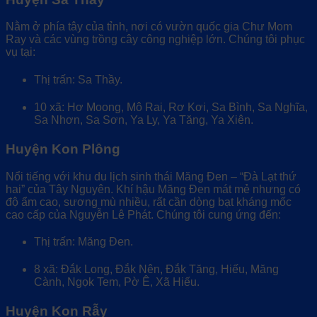
Nằm ở phía tây của tỉnh, nơi có vườn quốc gia Chư Mom
Ray và các vùng trồng cây công nghiệp lớn. Chúng tôi phục
vụ tại:
Thị trấn: Sa Thầy.
10 xã: Hơ Moong, Mô Rai, Rơ Kơi, Sa Bình, Sa Nghĩa,
Sa Nhơn, Sa Sơn, Ya Ly, Ya Tăng, Ya Xiên.
Huyện Kon Plông
Nổi tiếng với khu du lịch sinh thái Măng Đen – “Đà Lạt thứ
hai” của Tây Nguyên. Khí hậu Măng Đen mát mẻ nhưng có
độ ẩm cao, sương mù nhiều, rất cần dòng bạt kháng mốc
cao cấp của Nguyễn Lê Phát. Chúng tôi cung ứng đến:
Thị trấn: Măng Đen.
8 xã: Đắk Long, Đắk Nên, Đắk Tăng, Hiếu, Măng
Cành, Ngọk Tem, Pờ Ê, Xã Hiếu.
Huyện Kon Rẫy