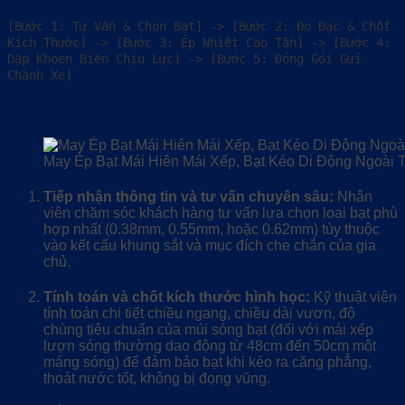
[Bước 1: Tư Vấn & Chọn Bạt] -> [Bước 2: Đo Đạc & Chốt
Kích Thước] -> [Bước 3: Ép Nhiệt Cao Tần] -> [Bước 4:
Dập Khoen Biên Chịu Lực] -> [Bước 5: Đóng Gói Gửi
Chành Xe]
May Ép Bạt Mái Hiên Mái Xếp, Bạt Kéo Di Động Ngoài Tr
Tiếp nhận thông tin và tư vấn chuyên sâu:
Nhân
viên chăm sóc khách hàng tư vấn lựa chọn loại bạt phù
hợp nhất (0.38mm, 0.55mm, hoặc 0.62mm) tùy thuộc
vào kết cấu khung sắt và mục đích che chắn của gia
chủ.
Tính toán và chốt kích thước hình học:
Kỹ thuật viên
tính toán chi tiết chiều ngang, chiều dài vươn, độ
chùng tiêu chuẩn của múi sóng bạt (đối với mái xếp
lượn sóng thường dao động từ 48cm đến 50cm một
máng sóng) để đảm bảo bạt khi kéo ra căng phẳng,
thoát nước tốt, không bị đọng vũng.