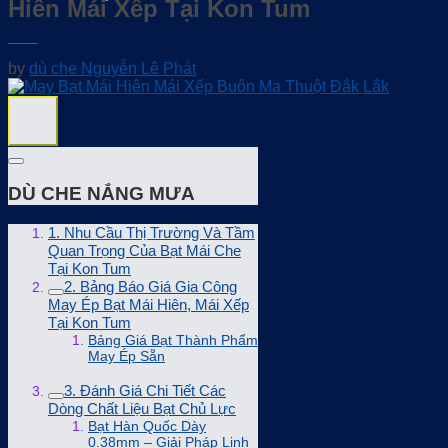
Hiên Mái Xếp Tại Kon Tum
by
dù che Nguyễn Lê Phát
DÙ CHE NẮNG MƯA
1. Nhu Cầu Thị Trường Và Tầm
Quan Trọng Của Bạt Mái Che
Tại Kon Tum
2. Bảng Báo Giá Gia Công
May Ép Bạt Mái Hiên, Mái Xếp
Tại Kon Tum
Bảng Giá Bạt Thành Phẩm
May Ép Sẵn
3. Đánh Giá Chi Tiết Các
Dòng Chất Liệu Bạt Chủ Lực
Bạt Hàn Quốc Dày
0.38mm – Giải Pháp Linh