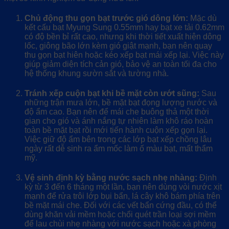
Chủ động thu gọn bạt trước gió dông lớn:
Mặc dù
kết cấu bạt Myung Sung 0.55mm hay bạt xe tải 0.62mm
có độ bền bỉ rất cao, nhưng khi thời tiết xuất hiện dông
lốc, giông bão lớn kèm gió giật mạnh, bạn nên quay
thu gọn bạt hiên hoặc kéo xếp bạt mái xếp lại. Việc này
giúp giảm diện tích cản gió, bảo vệ an toàn tối đa cho
hệ thống khung sườn sắt và tường nhà.
Tránh xếp cuộn bạt khi bề mặt còn ướt sũng:
Sau
những trận mưa lớn, bề mặt bạt đọng lượng nước và
độ ẩm cao. Bạn nên để mái che buông thả một thời
gian cho gió và ánh nắng tự nhiên làm khô ráo hoàn
toàn bề mặt bạt rồi mới tiến hành cuộn xếp gọn lại.
Việc giữ độ ẩm bên trong các lớp bạt xếp chồng lâu
ngày rất dễ sinh ra ẩm mốc làm ố màu bạt, mất thẩm
mỹ.
Vệ sinh định kỳ bằng nước sạch nhẹ nhàng:
Định
kỳ từ 3 đến 6 tháng một lần, bạn nên dùng vòi nước xịt
mạnh để rửa trôi lớp bụi bẩn, lá cây khô bám phía trên
bề mặt mái che. Đối với các vết bẩn cứng đầu, có thể
dùng khăn vải mềm hoặc chổi quét trần loại sợi mềm
để lau chùi nhẹ nhàng với nước sạch hoặc xà phòng