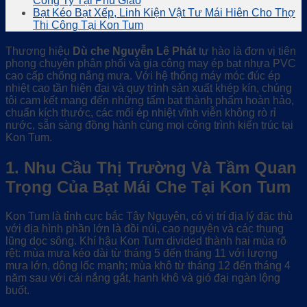
Công Ty Tại Phú Giáo
Bạt Kéo Bạt Xếp, Linh Kiện Vật Tư Mái Hiên Cho Thợ
Thi Công Tại Kon Tum
Thương hiệu
Dù che Nguyễn Lê Phát
tự hào là đơn vị tiên
phong chuyên phân phối và gia công may ép bạt nhựa PVC
cao cấp chống nắng mưa. Với hệ thống máy móc đúc ép
nhiệt cao tần hiện đại và quy trình sản xuất khép kín, chúng
tôi cam kết mang đến những tấm bạt thành phẩm hoàn hảo,
chuẩn kích thước, các mối ép nhiệt vĩnh viễn không rò rỉ
nước, sẵn sàng đồng hành cùng mọi công trình kiến trúc tại
Kon Tum.
1. Nhu Cầu Thị Trường Và Tầm Quan
Trọng Của Bạt Mái Che Tại Kon Tum
Kon Tum là tỉnh cực bắc Tây Nguyên, có vị trí địa lý đặc thù
với địa hình phần lớn là đồi núi, cao nguyên và các thung
lũng dọc sông. Khí hậu Kon Tum divided thành hai mùa rõ
rệt: mùa mưa kéo dài từ tháng 5 đến tháng 11 với lượng
mưa lớn, dông lốc mạnh; mùa khô từ tháng 12 đến tháng 4
năm sau với cái nắng gắt, hanh khô và gió đại ngàn lộng
buốt.