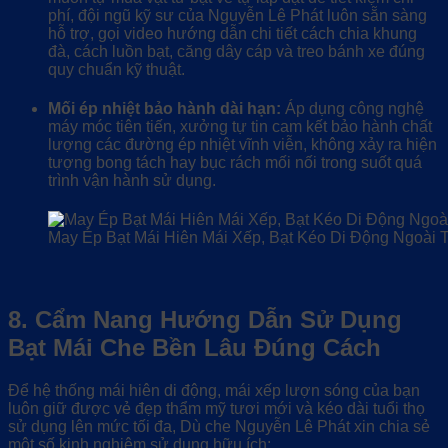
phí, đội ngũ kỹ sư của Nguyễn Lê Phát luôn sẵn sàng
hỗ trợ, gọi video hướng dẫn chi tiết cách chia khung
đà, cách luồn bạt, căng dây cáp và treo bánh xe đúng
quy chuẩn kỹ thuật.
Mối ép nhiệt bảo hành dài hạn:
Áp dụng công nghệ
máy móc tiên tiến, xưởng tự tin cam kết bảo hành chất
lượng các đường ép nhiệt vĩnh viễn, không xảy ra hiện
tượng bong tách hay bục rách mối nối trong suốt quá
trình vận hành sử dụng.
May Ép Bạt Mái Hiên Mái Xếp, Bạt Kéo Di Động Ngoài 
8. Cẩm Nang Hướng Dẫn Sử Dụng
Bạt Mái Che Bền Lâu Đúng Cách
Để hệ thống mái hiên di động, mái xếp lượn sóng của bạn
luôn giữ được vẻ đẹp thẩm mỹ tươi mới và kéo dài tuổi thọ
sử dụng lên mức tối đa, Dù che Nguyễn Lê Phát xin chia sẻ
một số kinh nghiệm sử dụng hữu ích: