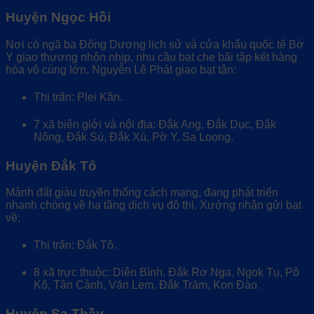
Huyện Ngọc Hồi
Nơi có ngã ba Đông Dương lịch sử và cửa khẩu quốc tế Bờ
Y giao thương nhộn nhịp, nhu cầu bạt che bãi tập kết hàng
hóa vô cùng lớn. Nguyễn Lê Phát giao bạt tận:
Thị trấn: Plei Kần.
7 xã biên giới và nội địa: Đắk Ang, Đắk Dục, Đắk
Nông, Đắk Sú, Đắk Xú, Pờ Y, Sa Loong.
Huyện Đắk Tô
Mảnh đất giàu truyền thống cách mạng, đang phát triển
nhanh chóng về hạ tầng dịch vụ đô thị. Xưởng nhận gửi bạt
về:
Thị trấn: Đắk Tô.
8 xã trực thuộc: Diên Bình, Đắk Rơ Nga, Ngọk Tụ, Pô
Kô, Tân Cảnh, Văn Lem, Đắk Trăm, Kon Đào.
Huyện Sa Thầy