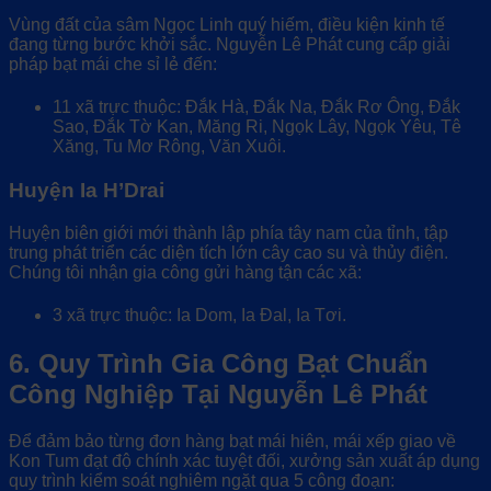
Vùng đất của sâm Ngọc Linh quý hiếm, điều kiện kinh tế
đang từng bước khởi sắc. Nguyễn Lê Phát cung cấp giải
pháp bạt mái che sỉ lẻ đến:
11 xã trực thuộc: Đắk Hà, Đắk Na, Đắk Rơ Ông, Đắk
Sao, Đắk Tờ Kan, Măng Ri, Ngọk Lây, Ngọk Yêu, Tê
Xăng, Tu Mơ Rông, Văn Xuôi.
Huyện Ia H’Drai
Huyện biên giới mới thành lập phía tây nam của tỉnh, tập
trung phát triển các diện tích lớn cây cao su và thủy điện.
Chúng tôi nhận gia công gửi hàng tận các xã:
3 xã trực thuộc: Ia Dom, Ia Đal, Ia Tơi.
6. Quy Trình Gia Công Bạt Chuẩn
Công Nghiệp Tại Nguyễn Lê Phát
Để đảm bảo từng đơn hàng bạt mái hiên, mái xếp giao về
Kon Tum đạt độ chính xác tuyệt đối, xưởng sản xuất áp dụng
quy trình kiểm soát nghiêm ngặt qua 5 công đoạn: