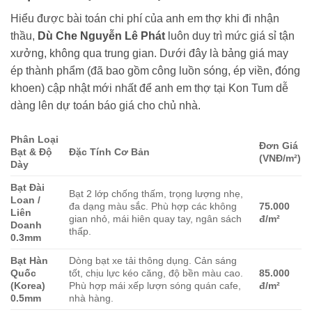
Hiểu được bài toán chi phí của anh em thợ khi đi nhận
thầu,
Dù Che Nguyễn Lê Phát
luôn duy trì mức giá sỉ tận
xưởng, không qua trung gian. Dưới đây là bảng giá may
ép thành phẩm (đã bao gồm công luồn sóng, ép viền, đóng
khoen) cập nhật mới nhất để anh em thợ tại Kon Tum dễ
dàng lên dự toán báo giá cho chủ nhà.
Phân Loại
Đơn Giá
Bạt & Độ
Đặc Tính Cơ Bản
(VNĐ/m²)
Dày
Bạt Đài
Bạt 2 lớp chống thấm, trọng lượng nhẹ,
Loan /
đa dạng màu sắc. Phù hợp các không
75.000
Liên
gian nhỏ, mái hiên quay tay, ngân sách
đ/m²
Doanh
thấp.
0.3mm
Bạt Hàn
Dòng bạt xe tải thông dụng. Cản sáng
Quốc
tốt, chịu lực kéo căng, độ bền màu cao.
85.000
(Korea)
Phù hợp mái xếp lượn sóng quán cafe,
đ/m²
0.5mm
nhà hàng.