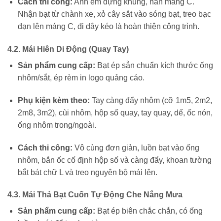
Cách thi công:
Anh em dựng khung, hàn máng C.
Nhận bạt từ chành xe, xỏ cây sắt vào sóng bạt, treo bạc
đạn lên máng C, đi dây kéo là hoàn thiện công trình.
4.2. Mái Hiên Di Động (Quay Tay)
Sản phẩm cung cấp:
Bạt ép sẵn chuẩn kích thước ống
nhôm/sắt, ép rèm in logo quảng cáo.
Phụ kiện kèm theo:
Tay càng đẩy nhôm (cỡ 1m5, 2m2,
2m8, 3m2), cùi nhôm, hộp số quay, tay quay, dế, ốc nón,
ống nhôm trong/ngoài.
Cách thi công:
Vô cùng đơn giản, luồn bạt vào ống
nhôm, bắn ốc cố định hộp số và càng đẩy, khoan tường
bắt bát chữ L và treo nguyên bộ mái lên.
4.3. Mái Thả Bạt Cuốn Tự Động Che Nắng Mưa
Sản phẩm cung cấp:
Bạt ép biên chắc chắn, có ống