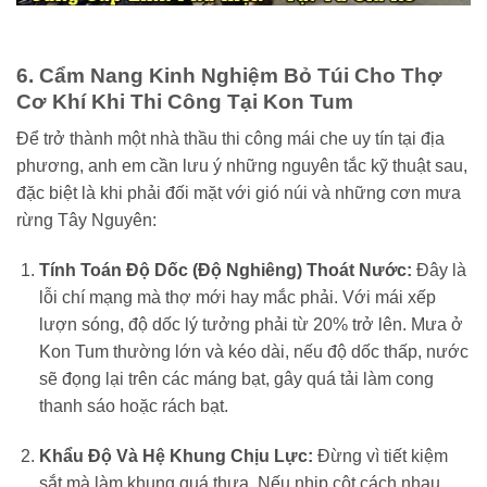
6. Cẩm Nang Kinh Nghiệm Bỏ Túi Cho Thợ
Cơ Khí Khi Thi Công Tại Kon Tum
Để trở thành một nhà thầu thi công mái che uy tín tại địa
phương, anh em cần lưu ý những nguyên tắc kỹ thuật sau,
đặc biệt là khi phải đối mặt với gió núi và những cơn mưa
rừng Tây Nguyên:
Tính Toán Độ Dốc (Độ Nghiêng) Thoát Nước:
Đây là
lỗi chí mạng mà thợ mới hay mắc phải. Với mái xếp
lượn sóng, độ dốc lý tưởng phải từ 20% trở lên. Mưa ở
Kon Tum thường lớn và kéo dài, nếu độ dốc thấp, nước
sẽ đọng lại trên các máng bạt, gây quá tải làm cong
thanh sáo hoặc rách bạt.
Khẩu Độ Và Hệ Khung Chịu Lực:
Đừng vì tiết kiệm
sắt mà làm khung quá thưa. Nếu nhịp cột cách nhau