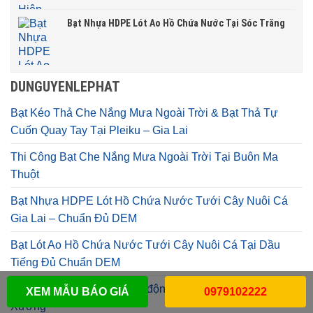
Bạt Nhựa HDPE Lót Ao Hồ Chứa Nước Tại Sóc Trăng
DUNGUYENLEPHAT
Bạt Kéo Thả Che Nắng Mưa Ngoài Trời & Bạt Thả Tự
Cuốn Quay Tay Tại Pleiku – Gia Lai
Thi Công Bạt Che Nắng Mưa Ngoài Trời Tại Buôn Ma
Thuột
Bạt Nhựa HDPE Lót Hồ Chứa Nước Tưới Cây Nuôi Cá
Gia Lai – Chuẩn Đủ DEM
Bạt Lót Ao Hồ Chứa Nước Tưới Cây Nuôi Cá Tại Dầu
Tiếng Đủ Chuẩn DEM
May ép Bạt Mái Che xếp di động tại Đắk Nông Giá Rẻ tại
XEM MẪU BÁO GIÁ
0979102222
Xưởng