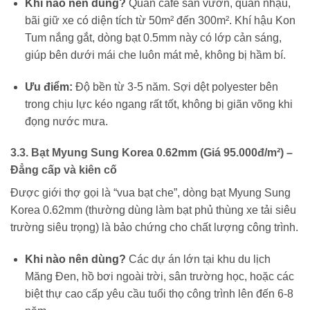
Khi nào nên dùng?
Quán cafe sân vườn, quán nhậu,
bãi giữ xe có diện tích từ 50m² đến 300m². Khí hậu Kon
Tum nắng gắt, dòng bạt 0.5mm này có lớp cản sáng,
giúp bên dưới mái che luôn mát mẻ, không bị hầm bí.
Ưu điểm:
Độ bền từ 3-5 năm. Sợi dệt polyester bên
trong chịu lực kéo ngang rất tốt, không bị giãn võng khi
đọng nước mưa.
3.3. Bạt Myung Sung Korea 0.62mm (Giá 95.000đ/m²) –
Đẳng cấp và kiên cố
Được giới thợ gọi là “vua bạt che”, dòng bạt Myung Sung
Korea 0.62mm (thường dùng làm bạt phủ thùng xe tải siêu
trường siêu trọng) là bảo chứng cho chất lượng công trình.
Khi nào nên dùng?
Các dự án lớn tại khu du lịch
Măng Đen, hồ bơi ngoài trời, sân trường học, hoặc các
biệt thự cao cấp yêu cầu tuổi thọ công trình lên đến 6-8