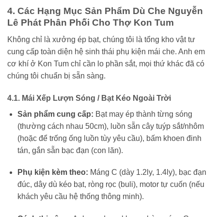
4. Các Hạng Mục Sản Phẩm Dù Che Nguyễn
Lê Phát Phân Phối Cho Thợ Kon Tum
Không chỉ là xưởng ép bạt, chúng tôi là tổng kho vật tư
cung cấp toàn diện hệ sinh thái phụ kiện mái che. Anh em
cơ khí ở Kon Tum chỉ cần lo phần sắt, mọi thứ khác đã có
chúng tôi chuẩn bị sẵn sàng.
4.1. Mái Xếp Lượn Sóng / Bạt Kéo Ngoài Trời
Sản phẩm cung cấp:
Bạt may ép thành từng sóng
(thường cách nhau 50cm), luồn sẵn cây tuýp sắt/nhôm
(hoặc để trống ống luồn tùy yêu cầu), bấm khoen đinh
tán, gắn sẵn bạc đạn (con lăn).
Phụ kiện kèm theo:
Máng C (dày 1.2ly, 1.4ly), bạc đạn
đúc, dây dù kéo bạt, ròng rọc (buli), motor tự cuốn (nếu
khách yêu cầu hệ thống thông minh).