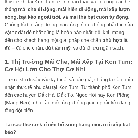
thợ cơ khí tại Kon Tum tự tin nhận thầu và thi công các hệ
thống
mái che di động, mái hiên di động, mái xếp lượn
sóng, bạt kéo ngoài trời, và mái thả bạt cuốn tự động
.
Chúng tôi tin rằng, trong mọi công trình, không phải lúc nào
vật tư đắt đỏ nhất cũng là hoàn hảo nhất; đôi khi, mang
đến cho khách hàng một giải pháp che chắn
phù hợp là
đủ
– đủ che chắn, đủ thẩm mỹ, và đủ tối ưu ngân sách.
1. Thị Trường Mái Che, Mái Xếp Tại Kon Tum:
Cơ Hội Lớn Cho Thợ Cơ Khí
Trước khi đi sâu vào kỹ thuật và báo giá, chúng ta cần nhìn
nhận thực tế nhu cầu tại Kon Tum. Từ thành phố Kon Tum
đến các huyện Đắk Hà, Đắk Tô, Ngọc Hồi hay Kon Plông
(Măng Đen), nhu cầu mở rộng không gian ngoài trời đang
tăng đột biến.
Tại sao thợ cơ khí nên bổ sung hạng mục mái xếp bạt
kéo?