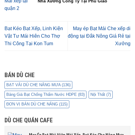
Nhà Xưởng Công Ty Tại Phú Giáo
Bạt Kéo Bạt Xếp, Linh Kiện
May ép Bạt Mái Che xếp di
Vật Tư Mái Hiên Cho Thợ
động tại Đắk Nông Giá Rẻ tại
Thi Công Tại Kon Tum
Xưởng
BÁN DÙ CHE
BẠT VẢI DÙ CHE NẮNG MƯA
(136)
Bảng Giá Bạt Chống Thấm Nước HDPE
(83)
Nội Thất
(7)
ĐƠN VỊ BÁN DÙ CHE NẮNG
(115)
DÙ CHE QUÁN CAFE