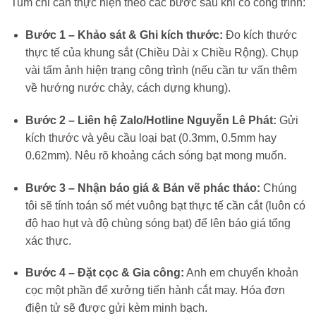
Tum chỉ cần thực hiện theo các bước sau khi có công trình:
Bước 1 – Khảo sát & Ghi kích thước:
Đo kích thước
thực tế của khung sắt (Chiều Dài x Chiều Rộng). Chụp
vài tấm ảnh hiện trạng công trình (nếu cần tư vấn thêm
về hướng nước chảy, cách dựng khung).
Bước 2 – Liên hệ Zalo/Hotline Nguyễn Lê Phát:
Gửi
kích thước và yêu cầu loại bạt (0.3mm, 0.5mm hay
0.62mm). Nêu rõ khoảng cách sóng bạt mong muốn.
Bước 3 – Nhận báo giá & Bản vẽ phác thảo:
Chúng
tôi sẽ tính toán số mét vuông bạt thực tế cần cắt (luôn có
độ hao hụt và độ chùng sóng bạt) để lên báo giá tổng
xác thực.
Bước 4 – Đặt cọc & Gia công:
Anh em chuyển khoản
cọc một phần để xưởng tiến hành cắt may. Hóa đơn
điện tử sẽ được gửi kèm minh bạch.