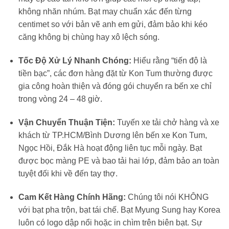
không nhăn nhúm. Bạt may chuẩn xác đến từng
centimet so với bản vẽ anh em gửi, đảm bảo khi kéo
căng không bị chùng hay xô lệch sóng.
Tốc Độ Xử Lý Nhanh Chóng:
Hiểu rằng “tiến độ là
tiền bạc”, các đơn hàng đặt từ Kon Tum thường được
gia công hoàn thiện và đóng gói chuyển ra bến xe chỉ
trong vòng 24 – 48 giờ.
Vận Chuyển Thuận Tiện:
Tuyến xe tải chở hàng và xe
khách từ TP.HCM/Bình Dương lên bến xe Kon Tum,
Ngọc Hồi, Đắk Hà hoạt động liên tục mỗi ngày. Bạt
được bọc màng PE và bao tải hai lớp, đảm bảo an toàn
tuyệt đối khi về đến tay thợ.
Cam Kết Hàng Chính Hãng:
Chúng tôi nói KHÔNG
với bạt pha trộn, bạt tái chế. Bạt Myung Sung hay Korea
luôn có logo dập nổi hoặc in chìm trên biên bạt. Sự