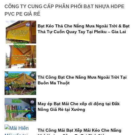
CÔNG TY CUNG CẤP PHÂN PHỐI BẠT NHỰA HDPE
PVC PE GIÁ RẺ
Bạt Kéo Thả Che Nắng Mưa Ngoài Trời & Bạt
Thả Tự Cuốn Quay Tay Tại Pleiku – Gia Lai
Thi Công Bạt Che Nắng Mưa Ngoài Trời Tại
Buôn Ma Thuột
May ép Bạt Mái Che xếp di động tại Đắk
Nông Giá Rẻ tại Xưởng
Thi Công Mái Bạt Xếp Mái Kéo Che Nắng