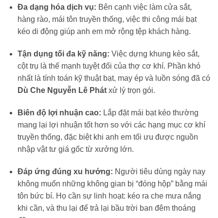
Đa dạng hóa dịch vụ:
Bên cạnh việc làm cửa sắt,
hàng rào, mái tôn truyền thống, việc thi công mái bạt
kéo di động giúp anh em mở rộng tệp khách hàng.
Tận dụng tối đa kỹ năng:
Việc dựng khung kèo sắt,
cột trụ là thế mạnh tuyệt đối của thợ cơ khí. Phần khó
nhất là tính toán kỹ thuật bạt, may ép và luồn sóng đã có
Dù Che Nguyễn Lê Phát
xử lý trọn gói.
Biên độ lợi nhuận cao:
Lắp đặt mái bạt kéo thường
mang lại lợi nhuận tốt hơn so với các hạng mục cơ khí
truyền thống, đặc biệt khi anh em tối ưu được nguồn
nhập vật tư giá gốc từ xưởng lớn.
Đáp ứng đúng xu hướng:
Người tiêu dùng ngày nay
không muốn những không gian bị “đóng hộp” bằng mái
tôn bức bí. Họ cần sự linh hoạt: kéo ra che mưa nắng
khi cần, và thu lại để trả lại bầu trời ban đêm thoáng