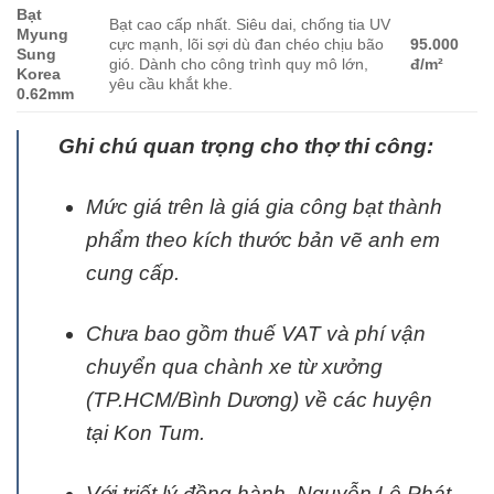
Bạt
Bạt cao cấp nhất. Siêu dai, chống tia UV
Myung
cực mạnh, lõi sợi dù đan chéo chịu bão
95.000
Sung
gió. Dành cho công trình quy mô lớn,
đ/m²
Korea
yêu cầu khắt khe.
0.62mm
Ghi chú quan trọng cho thợ thi công:
Mức giá trên là giá gia công bạt thành
phẩm theo kích thước bản vẽ anh em
cung cấp.
Chưa bao gồm thuế VAT và phí vận
chuyển qua chành xe từ xưởng
(TP.HCM/Bình Dương) về các huyện
tại Kon Tum.
Với triết lý đồng hành, Nguyễn Lê Phát