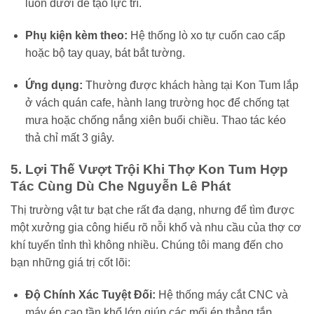
luồn dưới để tạo lực trì.
Phụ kiện kèm theo:
Hệ thống lò xo tự cuốn cao cấp
hoặc bộ tay quay, bát bắt tường.
Ứng dụng:
Thường được khách hàng tại Kon Tum lắp
ở vách quán cafe, hành lang trường học để chống tạt
mưa hoặc chống nắng xiên buổi chiều. Thao tác kéo
thả chỉ mất 3 giây.
5. Lợi Thế Vượt Trội Khi Thợ Kon Tum Hợp
Tác Cùng Dù Che Nguyễn Lê Phát
Thị trường vật tư bạt che rất đa dạng, nhưng để tìm được
một xưởng gia công hiểu rõ nỗi khổ và nhu cầu của thợ cơ
khí tuyến tỉnh thì không nhiều. Chúng tôi mang đến cho
bạn những giá trị cốt lõi:
Độ Chính Xác Tuyệt Đối:
Hệ thống máy cắt CNC và
máy ép cao tần khổ lớn giúp các mối ép thẳng tắp,