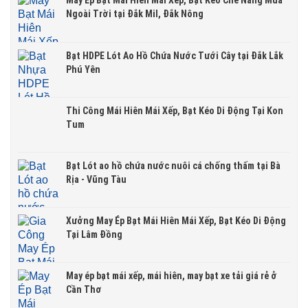
May Ép Bạt Mái Hiên Mái Xếp, Bạt Kéo Che Nắng Mưa
Ngoài Trời tại Đắk Mil, Đắk Nông
Bạt HDPE Lót Ao Hồ Chứa Nước Tưới Cây tại Đắk Lắk
Phú Yên
Thi Công Mái Hiên Mái Xếp, Bạt Kéo Di Động Tại Kon
Tum
Bạt Lót ao hồ chứa nước nuôi cá chống thấm tại Bà
Rịa - Vũng Tàu
Xưởng May Ép Bạt Mái Hiên Mái Xếp, Bạt Kéo Di Động
Tại Lâm Đồng
May ép bạt mái xếp, mái hiên, may bạt xe tải giá rẻ ở
Cần Thơ