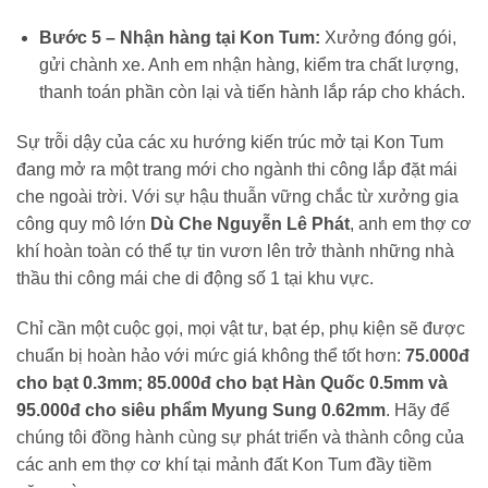
Bước 5 – Nhận hàng tại Kon Tum:
Xưởng đóng gói,
gửi chành xe. Anh em nhận hàng, kiểm tra chất lượng,
thanh toán phần còn lại và tiến hành lắp ráp cho khách.
Sự trỗi dậy của các xu hướng kiến trúc mở tại Kon Tum
đang mở ra một trang mới cho ngành thi công lắp đặt mái
che ngoài trời. Với sự hậu thuẫn vững chắc từ xưởng gia
công quy mô lớn
Dù Che Nguyễn Lê Phát
, anh em thợ cơ
khí hoàn toàn có thể tự tin vươn lên trở thành những nhà
thầu thi công mái che di động số 1 tại khu vực.
Chỉ cần một cuộc gọi, mọi vật tư, bạt ép, phụ kiện sẽ được
chuẩn bị hoàn hảo với mức giá không thể tốt hơn:
75.000đ
cho bạt 0.3mm; 85.000đ cho bạt Hàn Quốc 0.5mm và
95.000đ cho siêu phẩm Myung Sung 0.62mm
. Hãy để
chúng tôi đồng hành cùng sự phát triển và thành công của
các anh em thợ cơ khí tại mảnh đất Kon Tum đầy tiềm