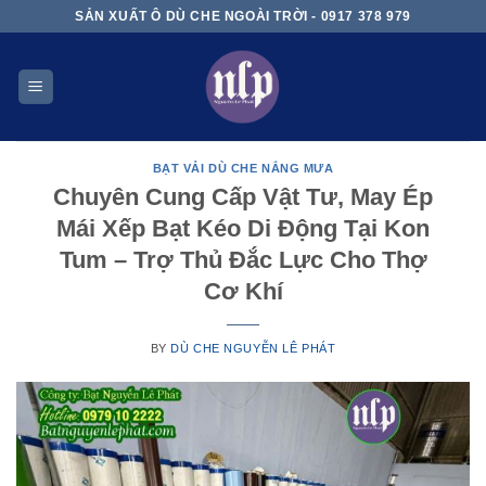
Skip
SẢN XUẤT Ô DÙ CHE NGOÀI TRỜI - 0917 378 979
to
content
BẠT VẢI DÙ CHE NẮNG MƯA
Chuyên Cung Cấp Vật Tư, May Ép
Mái Xếp Bạt Kéo Di Động Tại Kon
Tum – Trợ Thủ Đắc Lực Cho Thợ
Cơ Khí
BY
DÙ CHE NGUYỄN LÊ PHÁT