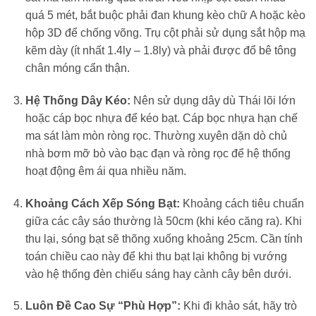
quá 5 mét, bắt buộc phải đan khung kèo chữ A hoặc kèo
hộp 3D để chống võng. Trụ cột phải sử dụng sắt hộp mạ
kẽm dày (ít nhất 1.4ly – 1.8ly) và phải được đổ bê tông
chân móng cẩn thận.
Hệ Thống Dây Kéo:
Nên sử dụng dây dù Thái lõi lớn
hoặc cáp bọc nhựa để kéo bạt. Cáp bọc nhựa hạn chế
ma sát làm mòn ròng rọc. Thường xuyên dặn dò chủ
nhà bơm mỡ bò vào bạc đạn và ròng rọc để hệ thống
hoạt động êm ái qua nhiều năm.
Khoảng Cách Xếp Sóng Bạt:
Khoảng cách tiêu chuẩn
giữa các cây sáo thường là 50cm (khi kéo căng ra). Khi
thu lại, sóng bạt sẽ thõng xuống khoảng 25cm. Cần tính
toán chiều cao này để khi thu bạt lại không bị vướng
vào hệ thống đèn chiếu sáng hay cành cây bên dưới.
Luôn Đề Cao Sự “Phù Hợp”:
Khi đi khảo sát, hãy trò