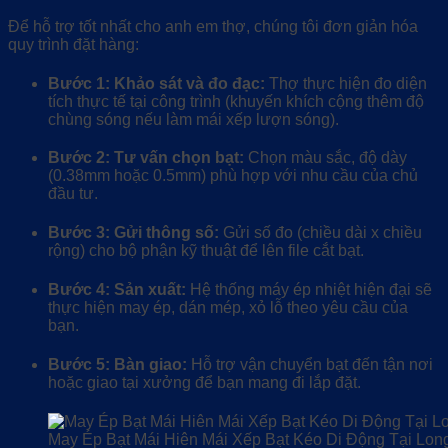
Để hỗ trợ tốt nhất cho anh em thợ, chúng tôi đơn giản hóa
quy trình đặt hàng:
Bước 1: Khảo sát và đo đạc:
Thợ thực hiện đo diện
tích thực tế tại công trình (khuyến khích cộng thêm độ
chùng sóng nếu làm mái xếp lượn sóng).
Bước 2: Tư vấn chọn bạt:
Chọn màu sắc, độ dày
(0.38mm hoặc 0.5mm) phù hợp với nhu cầu của chủ
đầu tư.
Bước 3: Gửi thông số:
Gửi số đo (chiều dài x chiều
rộng) cho bộ phận kỹ thuật để lên file cắt bạt.
Bước 4: Sản xuất:
Hệ thống máy ép nhiệt hiện đại sẽ
thực hiện may ép, dán mép, xỏ lỗ theo yêu cầu của
bạn.
Bước 5: Bàn giao:
Hỗ trợ vận chuyển bạt đến tận nơi
hoặc giao tại xưởng để bạn mang đi lắp đặt.
May Ép Bạt Mái Hiên Mái Xếp Bạt Kéo Di Động Tại Lon