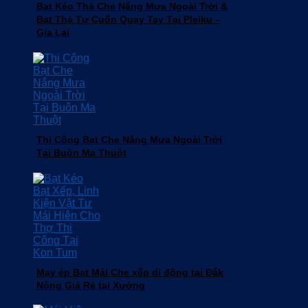
Bạt Kéo Thả Che Nắng Mưa Ngoài Trời &
Bạt Thả Tự Cuốn Quay Tay Tại Pleiku –
Gia Lai
Thi Công Bạt Che Nắng Mưa Ngoài Trời
Tại Buôn Ma Thuột
May ép Bạt Mái Che xếp di động tại Đắk
Nông Giá Rẻ tại Xưởng