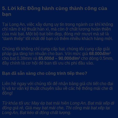
5. Lời kết: Đồng hành cùng thành công của
bạn
Tại Long An, việc xây dựng uy tín trong ngành cơ khí không
chỉ nằm ở kỹ thuật hàn xì, mà còn ở chất lượng hoàn thiện
của mái bạt. Một bộ bạt bền đẹp, đóng mở mượt mà sẽ là
“danh thiếp” tốt nhất để bạn có thêm nhiều khách hàng mới.
Chúng tôi không chỉ cung cấp bạt, chúng tôi cung cấp giải
pháp gia tăng lợi nhuận cho bạn. Với mức giá
68.000đ/m²
cho bạt 0.38mm và
85.000đ – 90.000đ/m²
cho dòng 0.5mm,
đây chính là cơ hội để bạn tối ưu chi phí đầu vào.
Bạn đã sẵn sàng cho công trình tiếp theo?
Liên hệ ngay với chúng tôi để nhận bảng giá chi tiết cho đại
lý và tư vấn kỹ thuật chuyên sâu về các hệ thống mái che di
động!
Từ khóa tối ưu: May ép bạt mái hiên Long An, Bạt mái xếp di
động giá rẻ, Giá may bạt mái che, Thi công mái bạt xếp tại
Long An, Bạt kéo di động chất lượng.