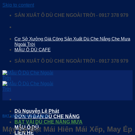
Skip to content
SẢN XUẤT Ô DÙ CHE NGOÀI TRỜI - 0917 378 979
Cơ Sở Xưởng Giá Công Sản Xuất Dù Che Nắng Che Mưa
Ngoài Trời
MẪU Ô DÙ CAFE
SẢN XUẤT Ô DÙ CHE NGOÀI TRỜI - 0917 378 979
Dù Nguyễn Lê Phát
ĐƠN VỊ BÁN DÙ CHE NẮNG
BẠT VẢI DÙ CHE NẮNG MƯA
BẠT VẢI DÙ CHE NẮNG MƯA
MẪU Ô DÙ
May Ép Bạt Mái Hiên Mái Xếp, May Ép
LIÊN HỆ