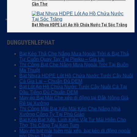
Cần Thơ
Bạt Nhựa HDPE Lót Ao Hồ Chứa Nước Tại Sóc Trăng
DUNGUYENLEPHAT
Bạt Kéo Thả Che Nắng Mưa Ngoài Trời & Bạt Thả
Tự Cuốn Quay Tay Tại Pleiku – Gia Lai
Thi Công Bạt Che Nắng Mưa Ngoài Trời Tại Buôn
Ma Thuột
Bạt Nhựa HDPE Lót Hồ Chứa Nước Tưới Cây Nuôi
Cá Gia Lai – Chuẩn Đủ DEM
Bạt Lót Ao Hồ Chứa Nước Tưới Cây Nuôi Cá Tại
Dầu Tiếng Đủ Chuẩn DEM
May ép Bạt Mái Che xếp di động tại Đắk Nông Giá
Rẻ tại Xưởng
Thi Công Mái Bạt Xếp Mái Kéo Che Nắng Nhà
Xưởng Công Ty Tại Phú Giáo
Bạt Kéo Bạt Xếp, Linh Kiện Vật Tư Mái Hiên Cho
Thợ Thi Công Tại Kon Tum
May ép bạt mái hiên mái xếp, bạt kéo di động ngoài
trời Phan Thiết