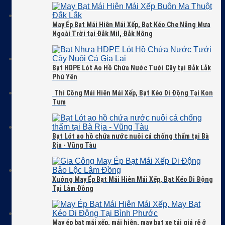
May Ép Bạt Mái Hiên Mái Xếp, Bạt Kéo Che Nắng Mưa
Ngoài Trời tại Đắk Mil, Đắk Nông
Bạt HDPE Lót Ao Hồ Chứa Nước Tưới Cây tại Đắk Lắk
Phú Yên
Thi Công Mái Hiên Mái Xếp, Bạt Kéo Di Động Tại Kon
Tum
Bạt Lót ao hồ chứa nước nuôi cá chống thấm tại Bà
Rịa - Vũng Tàu
Xưởng May Ép Bạt Mái Hiên Mái Xếp, Bạt Kéo Di Động
Tại Lâm Đồng
May ép bạt mái xếp, mái hiên, may bạt xe tải giá rẻ ở