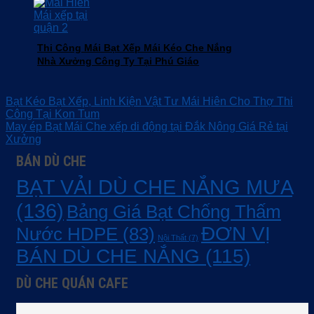
Thi Công Mái Bạt Xếp Mái Kéo Che Nắng
Nhà Xưởng Công Ty Tại Phú Giáo
Bạt Kéo Bạt Xếp, Linh Kiện Vật Tư Mái Hiên Cho Thợ Thi
Công Tại Kon Tum
May ép Bạt Mái Che xếp di động tại Đắk Nông Giá Rẻ tại
Xưởng
BÁN DÙ CHE
BẠT VẢI DÙ CHE NẮNG MƯA
(136)
Bảng Giá Bạt Chống Thấm
ĐƠN VỊ
Nước HDPE
(83)
Nội Thất
(7)
BÁN DÙ CHE NẮNG
(115)
DÙ CHE QUÁN CAFE