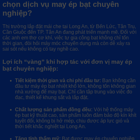
chọn dịch vụ may ép bạt chuyên
nghiệp?
Thị trường lắp đặt mái che tại Long An, từ Bến Lức, Tân Trụ,
Cần Giuộc đến TP. Tân An đang phát triển mạnh mẽ. Đối với
các anh em thợ cơ khí, việc tự gia công bạt không chỉ tốn
thời gian, đòi hỏi máy móc chuyên dụng mà còn dễ xảy ra
sai sót nếu không có tay nghề cao.
Lợi ích “vàng” khi hợp tác với đơn vị may ép
bạt chuyên nghiệp:
Tiết kiệm thời gian và chi phí đầu tư:
Bạn không cần
đầu tư máy ép bạt nhiệt khổ lớn, không tốn không gian
nhà xưởng để may bạt. Chỉ cần tập trung vào việc đo
đạc, thiết kế khung sắt và lắp đặt.
Chất lượng sản phẩm đồng đều:
Với hệ thống máy
ép bạt kỹ thuật cao, sản phẩm luôn đảm bảo độ kín khít
tuyệt đối, không bị hở mép, chịu được áp lực gió và
thời tiết khắc nghiệt tại Long An.
Tăng tính thẩm mỹ:
Bạt được may ép chuyên nghiệp