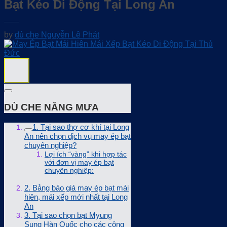
Bạt Kéo Di Động Tại Long An
by
dù che Nguyễn Lê Phát
DÙ CHE NẮNG MƯA
1. Tại sao thợ cơ khí tại Long
An nên chọn dịch vụ may ép bạt
chuyên nghiệp?
Lợi ích “vàng” khi hợp tác
với đơn vị may ép bạt
chuyên nghiệp:
2. Bảng báo giá may ép bạt mái
hiên, mái xếp mới nhất tại Long
An
3. Tại sao chọn bạt Myung
Sung Hàn Quốc cho các công