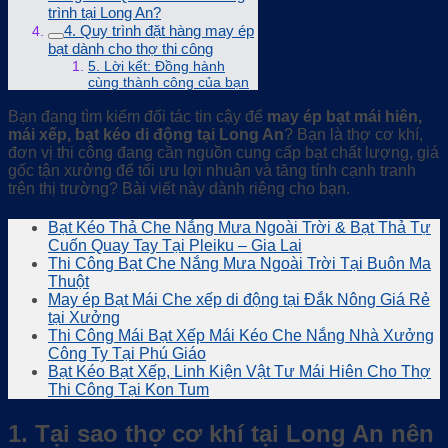
trình tại Long An?
4. Quy trình đặt hàng may ép
bạt dành cho thợ thi công
5. Lời kết: Đồng hành
cùng thành công của bạn
Bạn đang tìm kiếm đối tác tin cậy để
may ép bạt mái hiên,
mái xếp, bạt kéo di động tại Long An
? Bạn là thợ cơ khí,
đơn vị thi công đang cần nguồn cung cấp bạt chất lượng, giá
gốc tận xưởng để tối ưu lợi nhuận và tăng tính cạnh tranh
trên thị trường? Bài viết này dành riêng cho bạn.
Bạt Kéo Thả Che Nắng Mưa Ngoài Trời & Bạt Thả Tự
Cuốn Quay Tay Tại Pleiku – Gia Lai
Thi Công Bạt Che Nắng Mưa Ngoài Trời Tại Buôn Ma
Thuột
May ép Bạt Mái Che xếp di động tại Đắk Nông Giá Rẻ
tại Xưởng
Thi Công Mái Bạt Xếp Mái Kéo Che Nắng Nhà Xưởng
Công Ty Tại Phú Giáo
Bạt Kéo Bạt Xếp, Linh Kiện Vật Tư Mái Hiên Cho Thợ
Thi Công Tại Kon Tum
1. Tại sao thợ cơ khí tại Long An nên