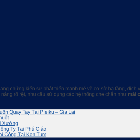
g chứng kiến sự phát triển mạnh mẽ về cơ sở hạ tầng, dịch vụ 
– nắng rõ rệt, nhu cầu sử dụng các hệ thống che chắn như
mái c
ốn Quay Tay Tại Pleiku – Gia Lai
huột
ại Xưởng
ông Ty Tại Phú Giáo
Thi Công Tại Kon Tum