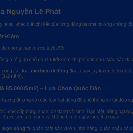
ủa Nguyễn Lê Phát
y là sự khác biệt chi tiết của từng dòng bạt mà xưởng chúng tô
ết Kiệm
 để chống thấm nước tuyệt đối.
 giá rẻ giúp chủ đầu tư tiết kiệm chi phí ban đầu. Màu sắc đa 
 công các loại
mái hiên di động
(loại quay tay trước hiên nhà)
 (1-2 năm).
Giá 85.000đ/m2) – Lựa Chọn Quốc Dân
c tương đương với các loại bạt dùng để phủ thùng xe tải đường
 PVC cao cấp bóng nhẵn, dễ dàng vệ sinh. Đặc biệt, dòng bạt n
 được sức gió mạnh và không bị giòn gãy theo thời gian.
p lượn sóng
tại quán cafe sân vườn, nhà hàng, quán nhậu có di