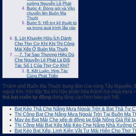
xưởng Nguyễn Lê Phát
Bước 4: Đóng gói và Vận
chuyển lên Buôn Ma
Thuột
Bước 5: Hỗ trợ kỹ thuật từ
xa trong quá trình lắp ráp
6. Lời Khuyên Hữu Ích Dành
Cho Thợ Cơ Khí Khi Thi Công
Mái Xếp Ở Buôn Ma Thuột
7. Tại Sao Thương Hiệu Dù
Che Nguyễn Lê Phát Là Đối
Tác Số 1 Của Thợ Cơ Khí?
8. Kết Luận: Hợp Tác
Cùng Phát Triển
Thành phố Buôn Ma Thuột, trung tâm của vùng Tây Nguyên, đan
ngoài trời. Với đặc thù khí hậu phân hóa thành hai mùa mưa 
thả bạt cuốn tự động
đang tăng cao hơn bao giờ hết.
Bạt Kéo Thả Che Nắng Mưa Ngoài Trời & Bạt Thả Tự Cu
Thi Công Bạt Che Nắng Mưa Ngoài Trời Tại Buôn Ma T
May ép Bạt Mái Che xếp di động tại Đắk Nông Giá Rẻ t
Thi Công Mái Bạt Xếp Mái Kéo Che Nắng Nhà Xưởng C
Bạt Kéo Bạt Xếp, Linh Kiện Vật Tư Mái Hiên Cho Thợ 