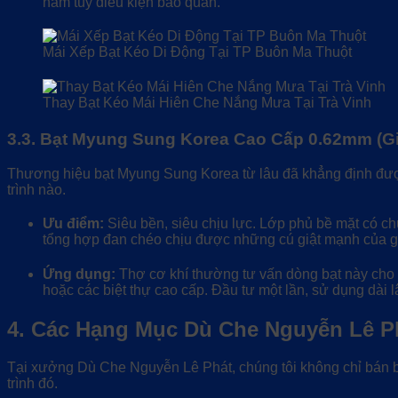
năm tùy điều kiện bảo quản.
Mái Xếp Bạt Kéo Di Động Tại TP Buôn Ma Thuột
Thay Bạt Kéo Mái Hiên Che Nắng Mưa Tại Trà Vinh
3.3. Bạt Myung Sung Korea Cao Cấp 0.62mm (Gi
Thương hiệu bạt Myung Sung Korea từ lâu đã khẳng định được 
trình nào.
Ưu điểm:
Siêu bền, siêu chịu lực. Lớp phủ bề mặt có ch
tổng hợp đan chéo chịu được những cú giật mạnh của g
Ứng dụng:
Thợ cơ khí thường tư vấn dòng bạt này cho c
hoặc các biệt thự cao cấp. Đầu tư một lần, sử dụng dài 
4. Các Hạng Mục Dù Che Nguyễn Lê P
Tại xưởng Dù Che Nguyễn Lê Phát, chúng tôi không chỉ bán bạt
trình đó.