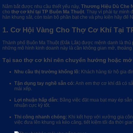
Nắm bắt được nhu cầu thiết yếu này,
Thương Hiệu Dù Che 
cho
thợ cơ khí tại TP Buôn Ma Thuột
. Thay vì phải tự mình 
hàn khung sắt, còn toàn bộ phần bạt che và phụ kiện hãy để 
1. Cơ Hội Vàng Cho Thợ Cơ Khí Tại 
Thành phố Buôn Ma Thuột (Đắk Lắk) được mệnh danh là thủ ph
những mô hình kinh doanh này là cần không gian mở, thoáng
Tại sao thợ cơ khí nên chuyển hướng hoặc mở 
Nhu cầu thị trường khổng lồ:
Khách hàng từ hộ gia đìn
Tận dụng tay nghề sẵn có:
Anh em thợ cơ khí đã có sẵ
mái xếp.
Lợi nhuận hấp dẫn:
Bằng việc đặt mua bạt may ép sẵn từ
nhuận cực kỳ tốt.
Thi công nhanh chóng:
Khi kết hợp với xưởng gia côn
việc đưa lên khung và kéo căng, tiết kiệm tối đa thời gian 