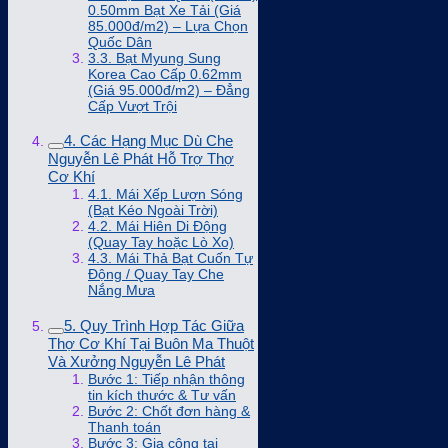
0.50mm Bạt Xe Tải (Giá
85.000đ/m2) – Lựa Chọn
Quốc Dân
3.3. Bạt Myung Sung
Korea Cao Cấp 0.62mm
(Giá 95.000đ/m2) – Đẳng
Cấp Vượt Trội
4. Các Hạng Mục Dù Che
Nguyễn Lê Phát Hỗ Trợ Thợ
Cơ Khí
4.1. Mái Xếp Lượn Sóng
(Bạt Kéo Ngoài Trời)
4.2. Mái Hiên Di Động
(Quay Tay hoặc Lò Xo)
4.3. Mái Thả Bạt Cuốn Tự
Động / Quay Tay Che
Nắng Mưa
5. Quy Trình Hợp Tác Giữa
Thợ Cơ Khí Tại Buôn Ma Thuột
Và Xưởng Nguyễn Lê Phát
Bước 1: Tiếp nhận thông
tin kích thước & Tư vấn
Bước 2: Chốt đơn hàng &
Thanh toán
Bước 3: Gia công tại