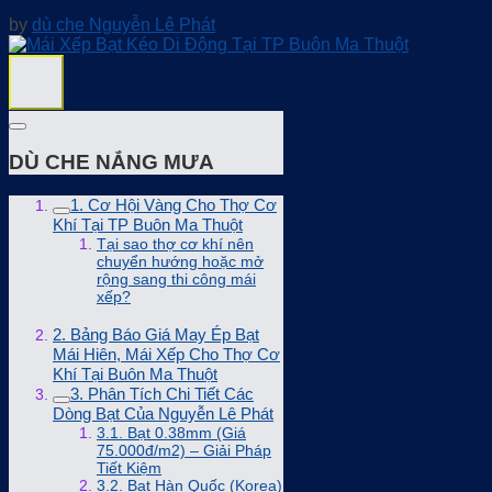
by
dù che Nguyễn Lê Phát
DÙ CHE NẮNG MƯA
1. Cơ Hội Vàng Cho Thợ Cơ
Khí Tại TP Buôn Ma Thuột
Tại sao thợ cơ khí nên
chuyển hướng hoặc mở
rộng sang thi công mái
xếp?
2. Bảng Báo Giá May Ép Bạt
Mái Hiên, Mái Xếp Cho Thợ Cơ
Khí Tại Buôn Ma Thuột
3. Phân Tích Chi Tiết Các
Dòng Bạt Của Nguyễn Lê Phát
3.1. Bạt 0.38mm (Giá
75.000đ/m2) – Giải Pháp
Tiết Kiệm
3.2. Bạt Hàn Quốc (Korea)