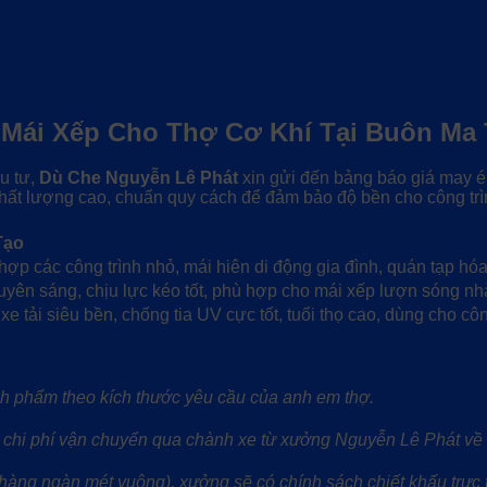
, Mái Xếp Cho Thợ Cơ Khí Tại Buôn Ma
u tư,
Dù Che Nguyễn Lê Phát
xin gửi đến bảng báo giá may é
chất lượng cao, chuẩn quy cách để đảm bảo độ bền cho công trì
Tạo
hợp các công trình nhỏ, mái hiên di động gia đình, quán tạp hóa
xuyên sáng, chịu lực kéo tốt, phù hợp cho mái xếp lượn sóng nh
xe tải siêu bền, chống tia UV cực tốt, tuổi thọ cao, dùng cho cô
h phẩm theo kích thước yêu cầu của anh em thợ.
 chi phí vận chuyển qua chành xe từ xưởng Nguyễn Lê Phát về
 hàng ngàn mét vuông), xưởng sẽ có chính sách chiết khấu trực 