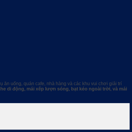
ăn uống, quán cafe, nhà hàng và các khu vui chơi giải trí
he di động, mái xếp lượn sóng, bạt kéo ngoài trời, và mái