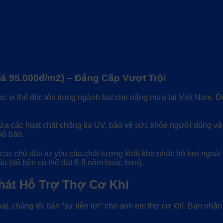
á 95.000đ/m2) – Đẳng Cấp Vượt Trội
vị thế độc tôn trong ngành bạt che nắng mưa tại Việt Nam. Độ
ứa các hoạt chất chống tia UV, bảo vệ sức khỏe người dùng và 
ió bão.
ác chủ đầu tư yêu cầu chất lượng khắt khe nhất: hồ bơi ngoài t
lâu (độ bền có thể đạt 6-8 năm hoặc hơn).
hát Hỗ Trợ Thợ Cơ Khí
, chúng tôi bán “sự tiện lợi” cho anh em thợ cơ khí. Bạn nhận c