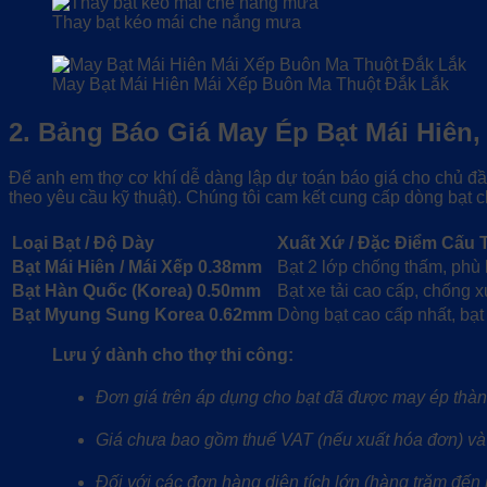
Thay bạt kéo mái che nắng mưa
May Bạt Mái Hiên Mái Xếp Buôn Ma Thuột Đắk Lắk
2. Bảng Báo Giá May Ép Bạt Mái Hiên
Để anh em thợ cơ khí dễ dàng lập dự toán báo giá cho chủ đầ
theo yêu cầu kỹ thuật). Chúng tôi cam kết cung cấp dòng bạt 
Loại Bạt / Độ Dày
Xuất Xứ / Đặc Điểm Cấu 
Bạt Mái Hiên / Mái Xếp 0.38mm
Bạt 2 lớp chống thấm, phù 
Bạt Hàn Quốc (Korea) 0.50mm
Bạt xe tải cao cấp, chống 
Bạt Myung Sung Korea 0.62mm
Dòng bạt cao cấp nhất, bạt 
Lưu ý dành cho thợ thi công:
Đơn giá trên áp dụng cho bạt đã được may ép thàn
Giá chưa bao gồm thuế VAT (nếu xuất hóa đơn) và
Đối với các đơn hàng diện tích lớn (hàng trăm đến