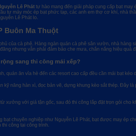
Nguyễn Lê Phát
tự hào mang đến giải pháp cung cấp bạt may ép
đầu tư máy móc ép bạt phức tạp, các anh em thợ cơ khí, nhà thầ
Nguyễn Lê Phát lo.
TP Buôn Ma Thuột
ủ của cà phê. Hàng ngàn quán cà phê sân vườn, nhà hàng sinh 
 đãng nhưng vẫn phải đảm bảo che mưa, chắn nắng hiệu quả để
rộng sang thi công mái xếp?
h, quán ăn vỉa hè đến các resort cao cấp đều cần mái bạt kéo d
n kỹ năng hàn xì, đọc bản vẽ, dựng khung kèo sắt thép. Đây là 
 xưởng với giá tận gốc, sau đó thi công lắp đặt trọn gói cho k
g bạt chuyên nghiệp như Nguyễn Lê Phát, bạt được may ép chu
thi công tại công trình.