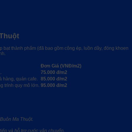
 Thuột
p bạt thành phẩm (đã bao gồm công ép, luồn dây, đóng khoen
nh.
Đơn Giá (VNĐ/m2)
.
75.000 đ/m2
à hàng, quán cafe.
85.000 đ/m2
ng trình quy mô lớn.
95.000 đ/m2
 Buôn Ma Thuột.
tiếp và hỗ trợ cước vận chuyển.