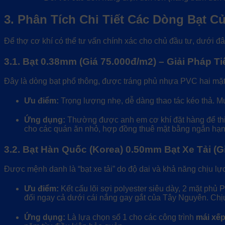
3. Phân Tích Chi Tiết Các Dòng Bạt C
Để thợ cơ khí có thể tư vấn chính xác cho chủ đầu tư, dưới đâ
3.1. Bạt 0.38mm (Giá 75.000đ/m2) – Giải Pháp Ti
Đây là dòng bạt phổ thông, được tráng phủ nhựa PVC hai mặt
Ưu điểm:
Trọng lượng nhẹ, dễ dàng thao tác kéo thả. Mức
Ứng dụng:
Thường được anh em cơ khí đặt hàng để thi
cho các quán ăn nhỏ, hợp đồng thuê mặt bằng ngắn hạn
3.2. Bạt Hàn Quốc (Korea) 0.50mm Bạt Xe Tải (
Được mệnh danh là “bạt xe tải” do độ dai và khả năng chịu lự
Ưu điểm:
Kết cấu lõi sợi polyester siêu dày, 2 mặt phủ
đối ngay cả dưới cái nắng gay gắt của Tây Nguyên. Chịu
Ứng dụng:
Là lựa chọn số 1 cho các công trình
mái xế