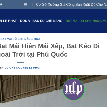
Cơ Sở Xưởng Giá Công Sản Xuất Dù Che Nắ
79
N LÊ PHÁT
ĐƠN VỊ BÁN DÙ CHE NẮNG
BẠT VẢI DÙ CHE NẮNG M
BẠT VẢI DÙ CHE NẮNG MƯA
ạt Mái Hiên Mái Xếp, Bạt Kéo Di
oài Trời tại Phú Quốc
BY
DÙ CHE NGUYỄN LÊ PHÁT