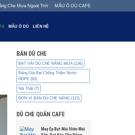
ng Che Mưa Ngoài Trời
MẪU Ô DÙ CAFE
ƯA
MẪU Ô DÙ
LIÊN HỆ
BÁN DÙ CHE
BẠT VẢI DÙ CHE NẮNG MƯA
(136)
Bảng Giá Bạt Chống Thấm Nước
HDPE
(83)
Nội Thất
(7)
ĐƠN VỊ BÁN DÙ CHE NẮNG
(115)
DÙ CHE QUÁN CAFE
May Ép Bạt Mái Hiên Mái