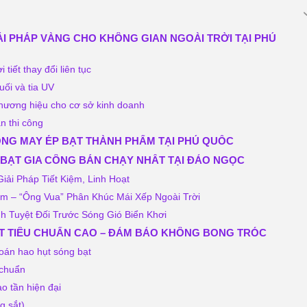
IẢI PHÁP VÀNG CHO KHÔNG GIAN NGOÀI TRỜI TẠI PHÚ
 tiết thay đổi liên tục
uối và tia UV
thương hiệu cho cơ sở kinh doanh
an thi công
 CÔNG MAY ÉP BẠT THÀNH PHẨM TẠI PHÚ QUỐC
 BẠT GIA CÔNG BÁN CHẠY NHẤT TẠI ĐẢO NGỌC
ải Pháp Tiết Kiệm, Linh Hoạt
m – “Ông Vua” Phân Khúc Mái Xếp Ngoài Trời
 Tuyệt Đối Trước Sóng Gió Biển Khơi
ẠT TIÊU CHUẨN CAO – ĐẢM BẢO KHÔNG BONG TRÓC
toán hao hụt sóng bạt
 chuẩn
o tần hiện đại
g sắt)