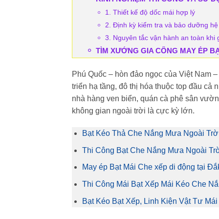
1. Thiết kế độ dốc mái hợp lý
2. Định kỳ kiểm tra và bảo dưỡng hệ
3. Nguyên tắc vận hành an toàn khi 
TÌM XƯỞNG GIA CÔNG MAY ÉP BẠ
Phú Quốc – hòn đảo ngọc của Việt Nam – kh
triển hạ tầng, đô thị hóa thuộc top đầu c
nhà hàng ven biển, quán cà phê sân vườn,
không gian ngoài trời là cực kỳ lớn.
Bạt Kéo Thả Che Nắng Mưa Ngoài Trời 
Thi Công Bạt Che Nắng Mưa Ngoài Trờ
May ép Bạt Mái Che xếp di động tại Đ
Thi Công Mái Bạt Xếp Mái Kéo Che N
Bạt Kéo Bạt Xếp, Linh Kiện Vật Tư Má