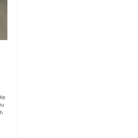
hép
ều
ch