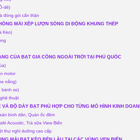
Ô-dê)
à đóng gói cẩn thận
THỐNG MÁI XẾP LƯỢN SÓNG DI ĐỘNG KHUNG THÉP
à Kèo)
ộng
NG CỦA BẠT GIA CÔNG NGOÀI TRỜI TẠI PHÚ QUỐC
ùa)
ắn motor
che nắng)
ó bánh xe)
nghệ thuật
VÀ ĐỘ DÀY BẠT PHÙ HỢP CHO TỪNG MÔ HÌNH KINH DOAN
 sản bình dân, Quán ốc đêm
fé Acoustic, Trà sữa View Biển
iệt thự nghỉ dưỡng cao cấp
ỤNG MÁI BẠT KÉO BỀN LÂU TẠI CÁC VÙNG VEN BIỂN