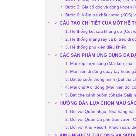
Bước 5: Gia cố góc và đóng khoen (
Bước 6: Kiểm tra chất lượng (KCS) v
CẤU TẠO CHI TIẾT CỦA MỘT HỆ 
1. Hệ thống kết cấu khung đỡ (Cột v
2. Hệ thống máng ray và bi treo di đ
3. Hệ thống phụ kiện điều khiển
CÁC SẢN PHẨM ỨNG DỤNG ĐA DẠ
1. Mái xếp lượn sóng (Mái kéo, mái l
2. Mái hiên di động quay tay hoặc g
3. Bạt tự cuốn thông minh (Bạt thả 
4. Mái chữ A di động (Mái hiên đôi c
5. Bạt che cánh buồm (Shade Sail) 
HƯỚNG DẪN LỰA CHỌN MÀU SẮC 
1. Đối với Quán nhậu, Nhà hàng hải
2. Đối với Quán Cà phê Sân vườn, Ca
3. Đối với Khu Resort, Khách sạn, B
KINH NGHIỆM THI CÔNG VÀ SỬ D