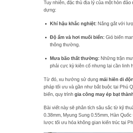
Tuy nhiên, đặc thù địa lý của một hòn đảo 
dựng:
Khí hậu khắc nghiệt:
Nắng gắt với lượ
Độ ẩm và hơi muối biển:
Gió biển man
thông thường.
Mưa bão thất thường:
Những trận mưa 
phải cực kỳ kiên cố nhưng lại cần linh h
Từ đó, xu hướng sử dụng
mái hiên di độ
pháp tối ưu và gần như bắt buộc tại Phú Q
biển, quy trình
gia công may ép bạt thà
Bài viết này sẽ phân tích sâu sắc từ kỹ th
0.38mm, Myung Sung 0.55mm, Hàn Quốc 0.62
lược tối ưu hóa không gian kiến trúc tại P