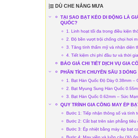
DÙ CHE NẮNG MƯA
TẠI SAO BẠT KÉO DI ĐỘNG LÀ G
QUỐC?
1. Linh hoạt tối đa trong điều kiện thời
2. Độ bền vượt trội chống chọi hơi m
3. Tăng tính thẩm mỹ và nhận diện 
4. Tiết kiệm chi phí đầu tư và thời gi
BÁO GIÁ CHI TIẾT DỊCH VỤ GIA
PHÂN TÍCH CHUYÊN SÂU 3 DÒNG
1. Bạt Hàn Quốc Độ Dày 0.38mm – Gi
2. Bạt Myung Sung Hàn Quốc 0.55m
3. Bạt Hàn Quốc 0.62mm – Sức Mạnh
QUY TRÌNH GIA CÔNG MAY ÉP B
Bước 1: Tiếp nhận thông số và tính 
Bước 2: Cắt bạt trên sàn phẳng tiêu
Bước 3: Ép nhiệt bằng máy ép bạt ca
Bước 4: May viền và luồn cây (Xỏ ốn