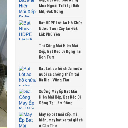
Xếp, Bạt Kéo Che Nắng
Mưa Ngoài Trời tại Đắk
Mil, Đắk Nông
Bạt HDPE Lót Ao Hồ Chứa
Nước Tưới Cây tại Đắk
Lắk Phú Yên
Thi Công Mái Hiên Mái
Xếp, Bạt Kéo Di Động Tại
Kon Tum
Bạt Lót ao hồ chứa nước
nuôi cá chống thấm tại
Bà Rịa - Vũng Tàu
Xưởng May Ép Bạt Mái
Hiên Mái Xếp, Bạt Kéo Di
Động Tại Lâm Đồng
May ép bạt mái xếp, mái
hiên, may bạt xe tải giá rẻ
ở Cần Thơ