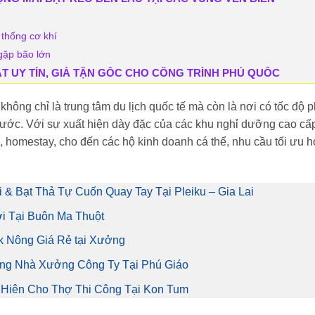
 thống cơ khí
gặp bão lớn
T UY TÍN, GIÁ TẬN GỐC CHO CÔNG TRÌNH PHÚ QUỐC
ông chỉ là trung tâm du lịch quốc tế mà còn là nơi có tốc độ p
ả nước. Với sự xuất hiện dày đặc của các khu nghỉ dưỡng cao cấ
 homestay, cho đến các hộ kinh doanh cá thể, nhu cầu tối ưu 
& Bạt Thả Tự Cuốn Quay Tay Tại Pleiku – Gia Lai
i Tại Buôn Ma Thuột
ắk Nông Giá Rẻ tại Xưởng
ắng Nhà Xưởng Công Ty Tại Phú Giáo
i Hiên Cho Thợ Thi Công Tại Kon Tum