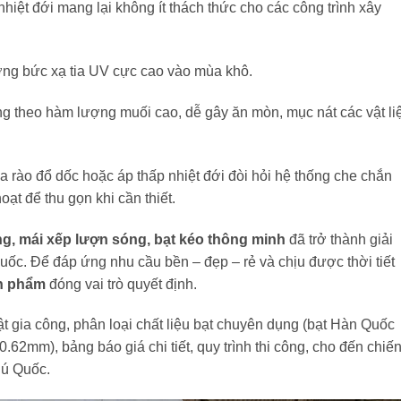
nhiệt đới mang lại không ít thách thức cho các công trình xây
ng bức xạ tia UV cực cao vào mùa khô.
g theo hàm lượng muối cao, dễ gây ăn mòn, mục nát các vật li
rào đổ dốc hoặc áp thấp nhiệt đới đòi hỏi hệ thống che chắn
oạt để thu gọn khi cần thiết.
ng, mái xếp lượn sóng, bạt kéo thông minh
đã trở thành giải
uốc. Để đáp ứng nhu cầu bền – đẹp – rẻ và chịu được thời tiết
nh phẩm
đóng vai trò quyết định.
uật gia công, phân loại chất liệu bạt chuyên dụng (bạt Hàn Quốc
mm), bảng báo giá chi tiết, quy trình thi công, cho đến chiế
hú Quốc.