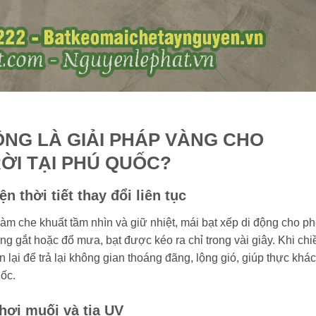
ỘNG LÀ GIẢI PHÁP VÀNG CHO
ỜI TẠI PHÚ QUỐC?
ện thời tiết thay đổi liên tục
làm che khuất tầm nhìn và giữ nhiệt, mái bạt xếp di động cho p
ắng gắt hoặc đổ mưa, bạt được kéo ra chỉ trong vài giây. Khi chi
lại để trả lại không gian thoáng đãng, lộng gió, giúp thực khá
ốc.
 hơi muối và tia UV