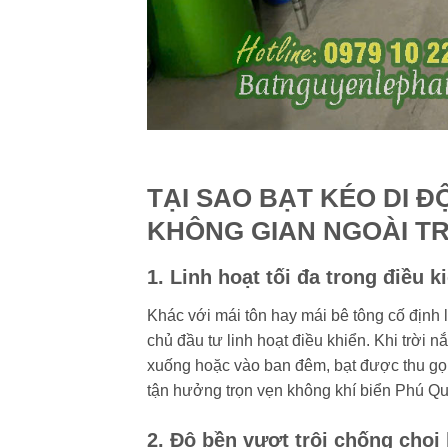
TẠI SAO BẠT KÉO DI Đ
KHÔNG GIAN NGOÀI TR
1. Linh hoạt tối đa trong điều ki
Khác với mái tôn hay mái bê tông cố định 
chủ đầu tư linh hoạt điều khiển. Khi trời n
xuống hoặc vào ban đêm, bạt được thu gọn 
tận hưởng trọn vẹn không khí biển Phú Qu
2. Độ bền vượt trội chống chọi