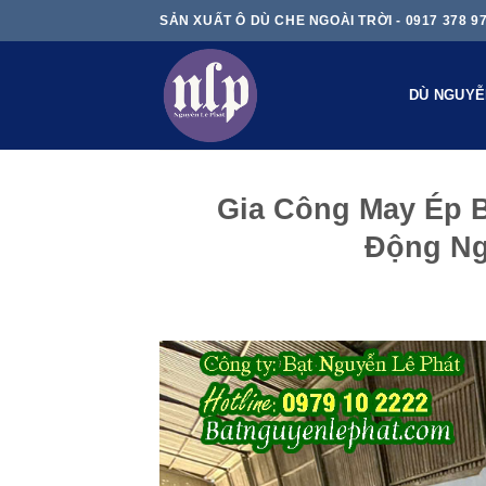
Skip
SẢN XUẤT Ô DÙ CHE NGOÀI TRỜI - 0917 378 9
to
content
DÙ NGUYỄ
Gia Công May Ép B
Động Ng