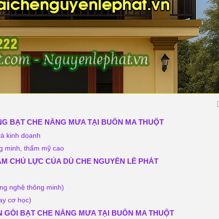
NG BẠT CHE NẮNG MƯA TẠI BUÔN MA THUỘT
và kinh doanh
ng minh, thẩm mỹ cao
HẨM CHỦ LỰC CỦA DÙ CHE NGUYỄN LÊ PHÁT
ông nghệ thông minh)
ay cơ học)
ỌN GÓI BẠT CHE NẮNG MƯA TẠI BUÔN MA THUỘT