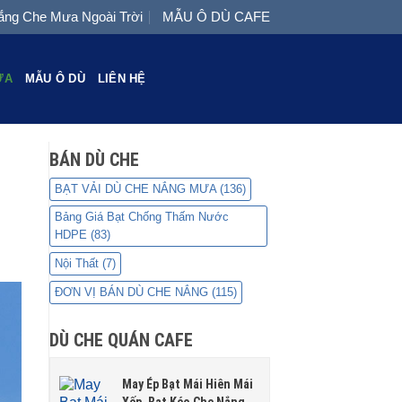
ng Che Mưa Ngoài Trời
MẪU Ô DÙ CAFE
ƯA
MẪU Ô DÙ
LIÊN HỆ
BÁN DÙ CHE
BẠT VẢI DÙ CHE NẮNG MƯA
(136)
Bảng Giá Bạt Chống Thấm Nước
HDPE
(83)
Nội Thất
(7)
ĐƠN VỊ BÁN DÙ CHE NẮNG
(115)
DÙ CHE QUÁN CAFE
May Ép Bạt Mái Hiên Mái