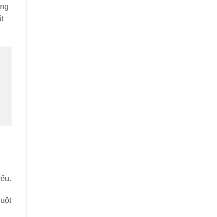
áng
t
.
yếu.
huột