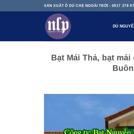
Skip
SẢN XUẤT Ô DÙ CHE NGOÀI TRỜI - 0917 378 9
to
content
DÙ NGUYỄ
Bạt Mái Thả, bạt mái 
Buôn