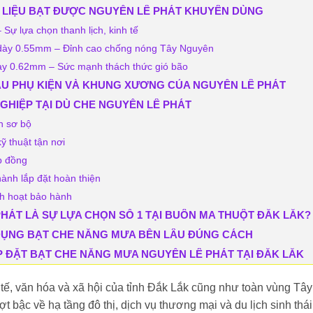
T LIỆU BẠT ĐƯỢC NGUYỄN LÊ PHÁT KHUYÊN DÙNG
ự lựa chọn thanh lịch, kinh tế
dày 0.55mm – Đỉnh cao chống nóng Tây Nguyên
dày 0.62mm – Sức mạnh thách thức gió bão
CẤU PHỤ KIỆN VÀ KHUNG XƯƠNG CỦA NGUYỄN LÊ PHÁT
NGHIỆP TẠI DÙ CHE NGUYỄN LÊ PHÁT
n sơ bộ
ỹ thuật tận nơi
ợp đồng
hành lắp đặt hoàn thiện
ch hoạt bảo hành
 PHÁT LÀ SỰ LỰA CHỌN SỐ 1 TẠI BUÔN MA THUỘT ĐẮK LẮK?
 DỤNG BẠT CHE NẮNG MƯA BỀN LÂU ĐÚNG CÁCH
LẮP ĐẶT BẠT CHE NẮNG MƯA NGUYỄN LÊ PHÁT TẠI ĐẮK LẮK
tế, văn hóa và xã hội của tỉnh Đắk Lắk cũng như toàn vùng Tây
 bậc về hạ tầng đô thị, dịch vụ thương mại và du lịch sinh thái