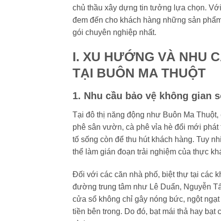
chủ thầu xây dựng tin tưởng lựa chọn. Với
đem đến cho khách hàng những sản phẩm bạ
gói chuyên nghiệp nhất.
I. XU HƯỚNG VÀ NHU 
TẠI BUÔN MA THUỘT
1. Nhu cầu bảo vệ không gian 
Tại đô thị năng động như Buôn Ma Thuột, 
phê sân vườn, cà phê vỉa hè đổi mới phát 
tố sống còn để thu hút khách hàng. Tuy n
thể làm gián đoạn trải nghiệm của thực kh
Đối với các căn nhà phố, biệt thự tại các 
đường trung tâm như Lê Duẩn, Nguyễn Tất
cửa sổ không chỉ gây nóng bức, ngột ngạt 
tiền bên trong. Do đó, bạt mái thả hay bạ