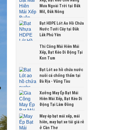
Xếp, Bạt Kéo Che Nắng
Mưa Ngoài Trời tại Đắk
Mil, Đắk Nông
Bạt HDPE Lót Ao Hồ Chứa
Nước Tưới Cây tại Đắk
Lắk Phú Yên
Thi Công Mái Hiên Mái
Xếp, Bạt Kéo Di Động Tại
Kon Tum
Bạt Lót ao hồ chứa nước
nuôi cá chống thấm tại
Bà Rịa - Vũng Tàu
Xưởng May Ép Bạt Mái
Hiên Mái Xếp, Bạt Kéo Di
Động Tại Lâm Đồng
May ép bạt mái xếp, mái
hiên, may bạt xe tải giá rẻ
ở Cần Thơ