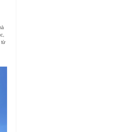
mà
c,
 từ