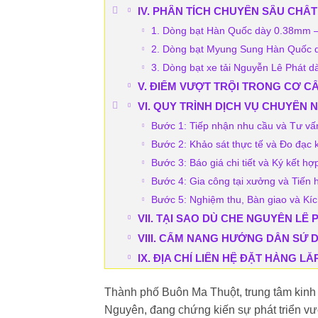
IV. PHÂN TÍCH CHUYÊN SÂU CHẤ
1. Dòng bạt Hàn Quốc dày 0.38mm – S
2. Dòng bạt Myung Sung Hàn Quốc 
3. Dòng bạt xe tải Nguyễn Lê Phát 
V. ĐIỂM VƯỢT TRỘI TRONG CƠ 
VI. QUY TRÌNH DỊCH VỤ CHUYÊN 
Bước 1: Tiếp nhận nhu cầu và Tư vấ
Bước 2: Khảo sát thực tế và Đo đạc k
Bước 3: Báo giá chi tiết và Ký kết h
Bước 4: Gia công tại xưởng và Tiến 
Bước 5: Nghiệm thu, Bàn giao và Kí
VII. TẠI SAO DÙ CHE NGUYỄN LÊ
VIII. CẨM NANG HƯỚNG DẪN SỬ
IX. ĐỊA CHỈ LIÊN HỆ ĐẶT HÀNG 
Thành phố Buôn Ma Thuột, trung tâm kinh 
Nguyên, đang chứng kiến sự phát triển vượt