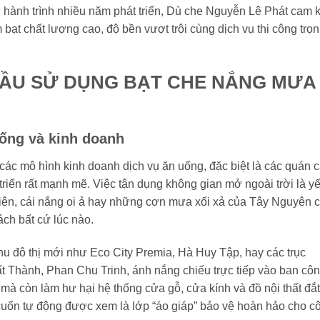
 hành trình nhiều năm phát triển, Dù che Nguyễn Lê Phát cam k
t chất lượng cao, độ bền vượt trội cùng dịch vụ thi công trọn
CẦU SỬ DỤNG BẠT CHE NẮNG MƯA
sống và kinh doanh
các mô hình kinh doanh dịch vụ ăn uống, đặc biệt là các quán 
triển rất mạnh mẽ. Việc tận dụng không gian mở ngoài trời là y
hiên, cái nắng oi ả hay những cơn mưa xối xả của Tây Nguyên 
ách bất cứ lúc nào.
khu đô thị mới như Eco City Premia, Hà Huy Tập, hay các trục
 Thành, Phan Chu Trinh, ánh nắng chiếu trực tiếp vào ban côn
mà còn làm hư hại hệ thống cửa gỗ, cửa kính và đồ nội thất đắt
t cuốn tự động được xem là lớp “áo giáp” bảo vệ hoàn hảo cho c