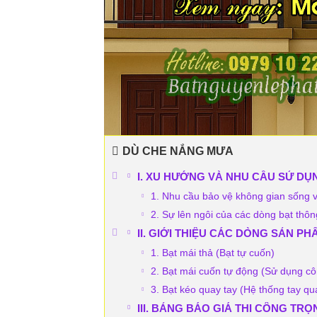
DÙ CHE NẮNG MƯA
I. XU HƯỚNG VÀ NHU CẦU SỬ DỤ
1. Nhu cầu bảo vệ không gian sống 
2. Sự lên ngôi của các dòng bạt thô
II. GIỚI THIỆU CÁC DÒNG SẢN P
1. Bạt mái thả (Bạt tự cuốn)
2. Bạt mái cuốn tự động (Sử dụng c
3. Bạt kéo quay tay (Hệ thống tay qu
III. BẢNG BÁO GIÁ THI CÔNG TR