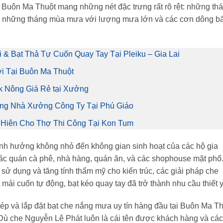
t Buôn Ma Thuột mang những nét đặc trưng rất rõ rệt: những th
bởi những tháng mùa mưa với lượng mưa lớn và các cơn dông bấ
& Bạt Thả Tự Cuốn Quay Tay Tại Pleiku – Gia Lai
i Tại Buôn Ma Thuột
ắk Nông Giá Rẻ tại Xưởng
ắng Nhà Xưởng Công Ty Tại Phú Giáo
i Hiên Cho Thợ Thi Công Tại Kon Tum
 ảnh hưởng không nhỏ đến không gian sinh hoạt của các hộ gia
ác quán cà phê, nhà hàng, quán ăn, và các shophouse mặt phố
 sử dụng và tăng tính thẩm mỹ cho kiến trúc, các giải pháp che
mái cuốn tự động, bạt kéo quay tay đã trở thành nhu cầu thiết 
 ép và lắp đặt bạt che nắng mưa uy tín hàng đầu tại Buôn Ma T
Dù che Nguyễn Lê Phát luôn là cái tên được khách hàng và các