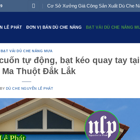
Cơ Sở Xưởng Giá Công Sản Xuất Dù Che Nắ
79
N LÊ PHÁT
ĐƠN VỊ BÁN DÙ CHE NẮNG
BẠT VẢI DÙ CHE NẮNG M
BẠT VẢI DÙ CHE NẮNG MƯA
cuốn tự động, bạt kéo quay tay tại
 Ma Thuột Đắk Lắk
BY
DÙ CHE NGUYỄN LÊ PHÁT