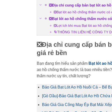
❎Địa chỉ cung cấp bán bạt lót ao h
❎Bạt lót ao hồ chống thấm nước có đ
❎Bạt lót ao hồ chống thấm nước có
❎Lợi ích khi mua Bạt lót ao hồ chố
🌀THÔNG TIN LIÊN HỆ CÔNG TY
❎Địa chỉ cung cấp bán 
giá rẻ bền
Bạn đang tìm hiểu sản phẩm
Bạt lót ao 
ao hồ chống thấm nước là bao nhiêu tiền?
thấm nước uy tín, chất lượng?
Báo Giá Bạt Lót Ao Hồ Nuôi Cá – Bể 
[Gò Dầu]-Báo Giá Bạt Lót Ao Hồ Chứa
Báo Giá Gia Công May Ép Bạt Mái Xế