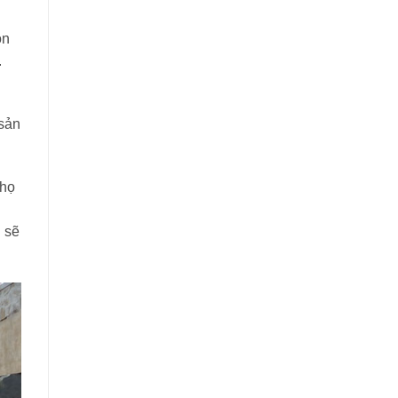
on
.
sản
thọ
n sẽ