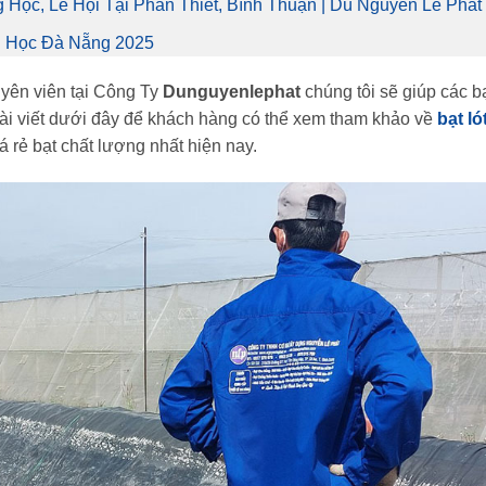
Học, Lễ Hội Tại Phan Thiết, Bình Thuận | Dù Nguyễn Lê Phát
g Học Đà Nẵng 2025
yên viên tại Công Ty
Dunguyenlephat
chúng tôi sẽ giúp các b
ài viết dưới đây để khách hàng có thể xem tham khảo về
bạt ló
á rẻ bạt chất lượng nhất hiện nay.