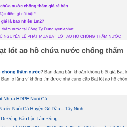
ồ chứa nước chống thấm giá rẻ bền
ặc điểm gì nổi bật?
 giá là bao nhiêu 1m2?
ng thấm nước tại Công Ty Dunguyenlephat
 DÙ NGUYỄN LÊ PHÁT MUA BẠT LÓT AO HỒ CHỐNG THẤM NƯỚC
bạt lót ao hồ chứa nước chống thấm
hồ chống thấm nước
? Ban đang băn khoăn không biết giá Bạt l
 Bạn lo lắng vì không tìm được nhà cung cấp Bạt lót ao hồ chố
Bạt Nhựa HDPE Nuôi Cá
 Nước Nuôi Cá Huyện Gò Dầu – Tây Ninh
p Di Động Bảo Lộc Lâm Đồng