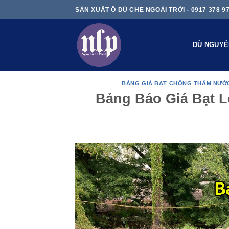
Skip
SẢN XUẤT Ô DÙ CHE NGOÀI TRỜI - 0917 378 9
to
content
DÙ NGUYỄ
BẢNG GIÁ BẠT CHỐNG THẤM NƯỚ
Bảng Báo Giá Bạt 