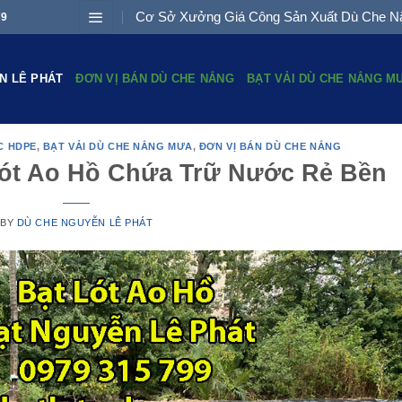
Cơ Sở Xưởng Giá Công Sản Xuất Dù Che Nắ
79
N LÊ PHÁT
ĐƠN VỊ BÁN DÙ CHE NẮNG
BẠT VẢI DÙ CHE NẮNG M
C HDPE
,
BẠT VẢI DÙ CHE NẮNG MƯA
,
ĐƠN VỊ BÁN DÙ CHE NẮNG
Lót Ao Hồ Chứa Trữ Nước Rẻ Bền
BY
DÙ CHE NGUYỄN LÊ PHÁT