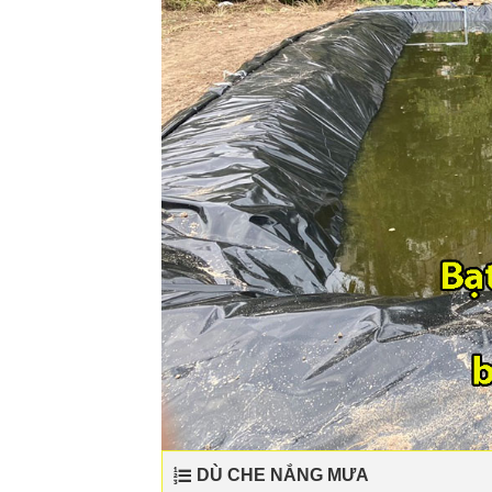
DÙ CHE NẮNG MƯA