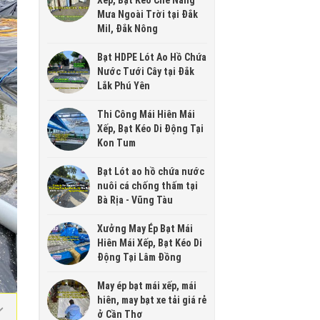
Xếp, Bạt Kéo Che Nắng
Mưa Ngoài Trời tại Đắk
Mil, Đắk Nông
Bạt HDPE Lót Ao Hồ Chứa
Nước Tưới Cây tại Đắk
Lắk Phú Yên
Thi Công Mái Hiên Mái
Xếp, Bạt Kéo Di Động Tại
Kon Tum
Bạt Lót ao hồ chứa nước
nuôi cá chống thấm tại
Bà Rịa - Vũng Tàu
Xưởng May Ép Bạt Mái
Hiên Mái Xếp, Bạt Kéo Di
Động Tại Lâm Đồng
May ép bạt mái xếp, mái
hiên, may bạt xe tải giá rẻ
ở Cần Thơ