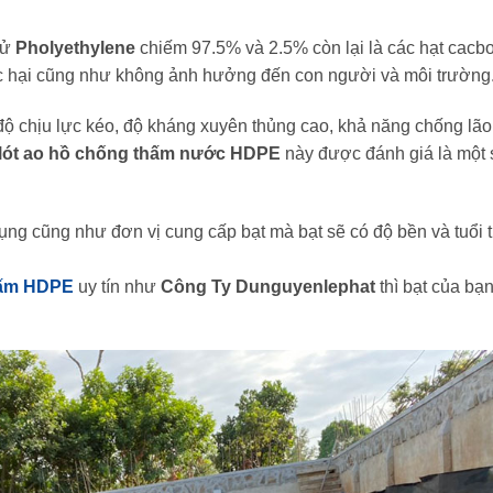
tử
Pholyethylene
chiếm 97.5% và 2.5% còn lại là các hạt cacb
c hại cũng như không ảnh hưởng đến con người và môi trường
độ chịu lực kéo, độ kháng xuyên thủng cao, khả năng chống lão
 lót ao hồ chống thấm nước HDPE
này được đánh giá là một 
ụng cũng như đơn vị cung cấp bạt mà bạt sẽ có độ bền và tuổi 
hấm HDPE
uy tín như
Công Ty Dunguyenlephat
thì bạt của bạ