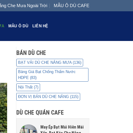
ng Che Mưa Ngoài Trời
MẪU Ô DÙ CAFE
ƯA
MẪU Ô DÙ
LIÊN HỆ
BÁN DÙ CHE
BẠT VẢI DÙ CHE NẮNG MƯA
(136)
Bảng Giá Bạt Chống Thấm Nước
HDPE
(83)
Nội Thất
(7)
ĐƠN VỊ BÁN DÙ CHE NẮNG
(115)
DÙ CHE QUÁN CAFE
May Ép Bạt Mái Hiên Mái