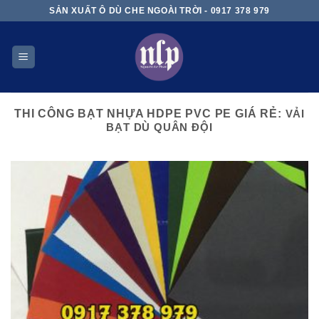
Skip
SẢN XUẤT Ô DÙ CHE NGOÀI TRỜI - 0917 378 979
to
content
THI CÔNG BẠT NHỰA HDPE PVC PE GIÁ RẺ:
VẢI
BẠT DÙ QUÂN ĐỘI