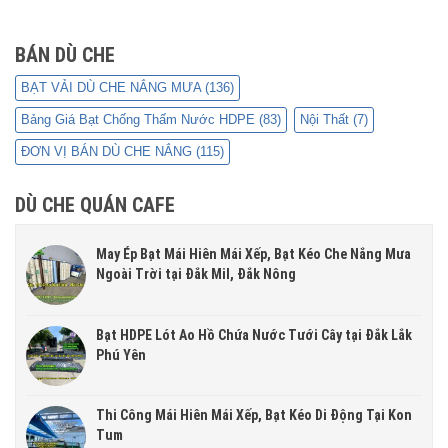
BÁN DÙ CHE
BẠT VẢI DÙ CHE NẮNG MƯA
(136)
Bảng Giá Bạt Chống Thấm Nước HDPE
(83)
Nội Thất
(7)
ĐƠN VỊ BÁN DÙ CHE NẮNG
(115)
DÙ CHE QUÁN CAFE
May Ép Bạt Mái Hiên Mái Xếp, Bạt Kéo Che Nắng Mưa
Ngoài Trời tại Đắk Mil, Đắk Nông
Bạt HDPE Lót Ao Hồ Chứa Nước Tưới Cây tại Đắk Lắk
Phú Yên
Thi Công Mái Hiên Mái Xếp, Bạt Kéo Di Động Tại Kon
Tum