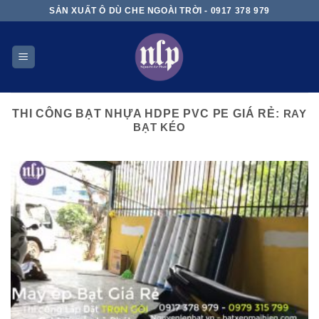
Skip
SẢN XUẤT Ô DÙ CHE NGOÀI TRỜI - 0917 378 979
to
content
THI CÔNG BẠT NHỰA HDPE PVC PE GIÁ RẺ:
RAY
BẠT KÉO