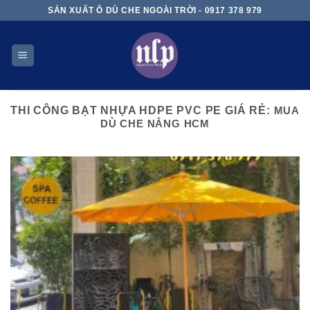
Skip
SẢN XUẤT Ô DÙ CHE NGOÀI TRỜI - 0917 378 979
to
content
THI CÔNG BẠT NHỰA HDPE PVC PE GIÁ RẺ:
MUA
DÙ CHE NẮNG HCM