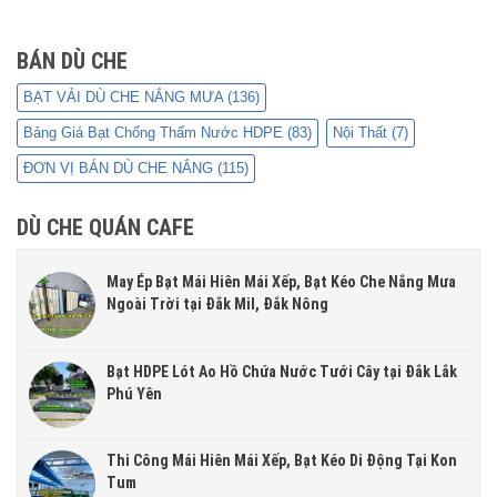
BÁN DÙ CHE
BẠT VẢI DÙ CHE NẮNG MƯA
(136)
Bảng Giá Bạt Chống Thấm Nước HDPE
(83)
Nội Thất
(7)
ĐƠN VỊ BÁN DÙ CHE NẮNG
(115)
DÙ CHE QUÁN CAFE
May Ép Bạt Mái Hiên Mái Xếp, Bạt Kéo Che Nắng Mưa
Ngoài Trời tại Đắk Mil, Đắk Nông
Bạt HDPE Lót Ao Hồ Chứa Nước Tưới Cây tại Đắk Lắk
Phú Yên
Thi Công Mái Hiên Mái Xếp, Bạt Kéo Di Động Tại Kon
Tum