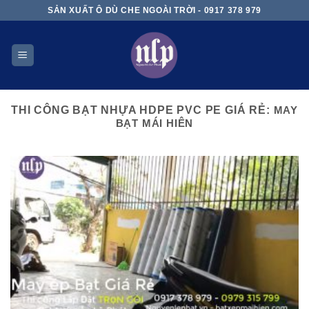
Skip
SẢN XUẤT Ô DÙ CHE NGOÀI TRỜI - 0917 378 979
to
content
THI CÔNG BẠT NHỰA HDPE PVC PE GIÁ RẺ:
MAY
BẠT MÁI HIÊN