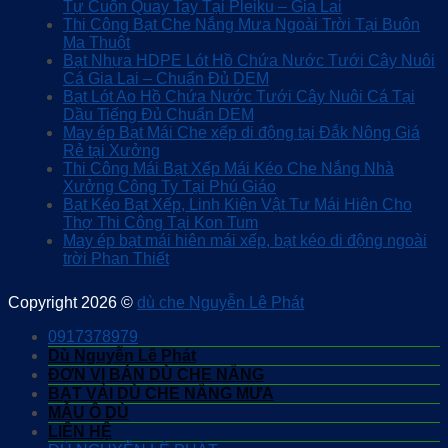
Tự Cuốn Quay Tay Tại Pleiku – Gia Lai
Thi Công Bạt Che Nắng Mưa Ngoài Trời Tại Buôn
Ma Thuột
Bạt Nhựa HDPE Lót Hồ Chứa Nước Tưới Cây Nuôi
Cá Gia Lai – Chuẩn Đủ DEM
Bạt Lót Ao Hồ Chứa Nước Tưới Cây Nuôi Cá Tại
Dầu Tiếng Đủ Chuẩn DEM
May ép Bạt Mái Che xếp di động tại Đắk Nông Giá
Rẻ tại Xưởng
Thi Công Mái Bạt Xếp Mái Kéo Che Nắng Nhà
Xưởng Công Ty Tại Phú Giáo
Bạt Kéo Bạt Xếp, Linh Kiện Vật Tư Mái Hiên Cho
Thợ Thi Công Tại Kon Tum
May ép bạt mái hiên mái xếp, bạt kéo di động ngoài
trời Phan Thiết
Copyright 2026 ©
dù che Nguyễn Lê Phát
0917378979
Dù Nguyễn Lê Phát
ĐƠN VỊ BÁN DÙ CHE NẮNG
BẠT VẢI DÙ CHE NẮNG MƯA
MẪU Ô DÙ
LIÊN HỆ