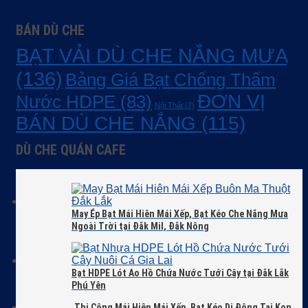
BÁN DÙ CHE
BẠT VẢI DÙ CHE NẮNG MƯA
(136)
Bảng Giá Bạt Chống Thấm
ĐƠN VỊ
Nước HDPE
(83)
Nội Thất
(7)
BÁN DÙ CHE NẮNG
(115)
DÙ CHE QUÁN CAFE
May Ép Bạt Mái Hiên Mái Xếp, Bạt Kéo Che Nắng Mưa
Ngoài Trời tại Đắk Mil, Đắk Nông
Bạt HDPE Lót Ao Hồ Chứa Nước Tưới Cây tại Đắk Lắk
Phú Yên
Thi Công Mái Hiên Mái Xếp, Bạt Kéo Di Động Tại Kon