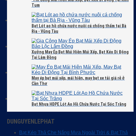
Tum
Bạt Lót ao hồ chứa nước nuôi cá chống thấm tại Bà
Rịa - Vũng Tàu
Xưởng May Ép Bạt Mái Hiên Mái Xếp, Bạt Kéo Di Động
Tại Lâm Đồng
May ép bạt mái xếp, mái hiên, may bạt xe tải giá rẻ ở
Cần Thơ
Bạt Nhựa HDPE Lót Ao Hồ Chứa Nước Tại Sóc Trăng
DUNGUYENLEPHAT
Bạt Kéo Thả Che Nắng Mưa Ngoài Trời & Bạt Thả