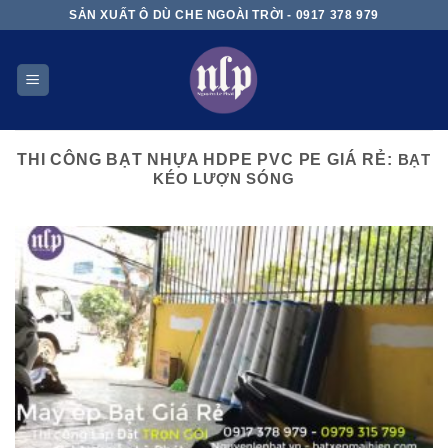
Skip
SẢN XUẤT Ô DÙ CHE NGOÀI TRỜI - 0917 378 979
to
content
THI CÔNG BẠT NHỰA HDPE PVC PE GIÁ RẺ:
BẠT
KÉO LƯỢN SÓNG