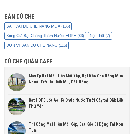
BÁN DÙ CHE
BẠT VẢI DÙ CHE NẮNG MƯA
(136)
Bảng Giá Bạt Chống Thấm Nước HDPE
(83)
Nội Thất
(7)
ĐƠN VỊ BÁN DÙ CHE NẮNG
(115)
DÙ CHE QUÁN CAFE
May Ép Bạt Mái Hiên Mái Xếp, Bạt Kéo Che Nắng Mưa
Ngoài Trời tại Đắk Mil, Đắk Nông
Bạt HDPE Lót Ao Hồ Chứa Nước Tưới Cây tại Đắk Lắk
Phú Yên
Thi Công Mái Hiên Mái Xếp, Bạt Kéo Di Động Tại Kon
Tum