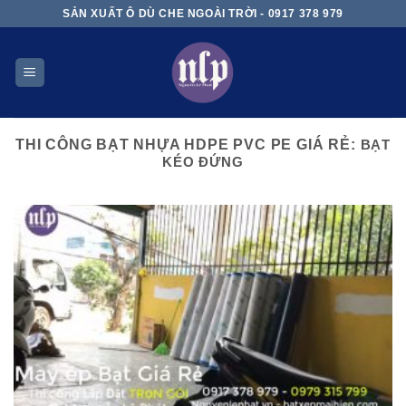
Skip
SẢN XUẤT Ô DÙ CHE NGOÀI TRỜI - 0917 378 979
to
content
THI CÔNG BẠT NHỰA HDPE PVC PE GIÁ RẺ:
BẠT
KÉO ĐỨNG