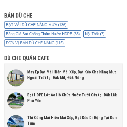
BÁN DÙ CHE
BẠT VẢI DÙ CHE NẮNG MƯA
(136)
Bảng Giá Bạt Chống Thấm Nước HDPE
(83)
Nội Thất
(7)
ĐƠN VỊ BÁN DÙ CHE NẮNG
(115)
DÙ CHE QUÁN CAFE
May Ép Bạt Mái Hiên Mái Xếp, Bạt Kéo Che Nắng Mưa
Ngoài Trời tại Đắk Mil, Đắk Nông
Bạt HDPE Lót Ao Hồ Chứa Nước Tưới Cây tại Đắk Lắk
Phú Yên
Thi Công Mái Hiên Mái Xếp, Bạt Kéo Di Động Tại Kon
Tum