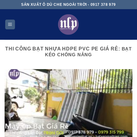
Skip
SẢN XUẤT Ô DÙ CHE NGOÀI TRỜI - 0917 378 979
to
content
THI CÔNG BẠT NHỰA HDPE PVC PE GIÁ RẺ:
BẠT
KÉO CHỐNG NẮNG