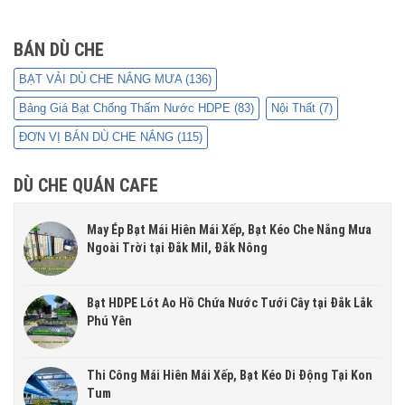
BÁN DÙ CHE
BẠT VẢI DÙ CHE NẮNG MƯA
(136)
Bảng Giá Bạt Chống Thấm Nước HDPE
(83)
Nội Thất
(7)
ĐƠN VỊ BÁN DÙ CHE NẮNG
(115)
DÙ CHE QUÁN CAFE
May Ép Bạt Mái Hiên Mái Xếp, Bạt Kéo Che Nắng Mưa
Ngoài Trời tại Đắk Mil, Đắk Nông
Bạt HDPE Lót Ao Hồ Chứa Nước Tưới Cây tại Đắk Lắk
Phú Yên
Thi Công Mái Hiên Mái Xếp, Bạt Kéo Di Động Tại Kon
Tum