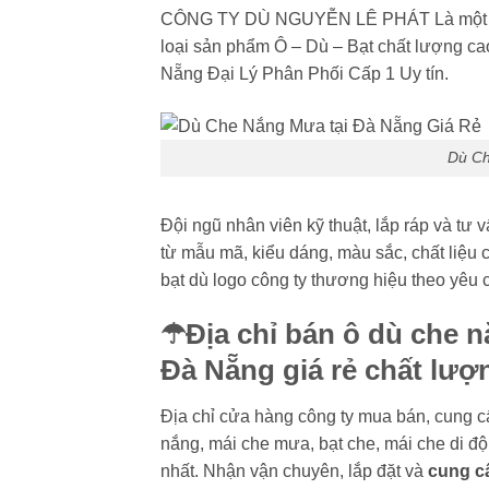
CÔNG TY DÙ NGUYỄN LÊ PHÁT Là một tro
loại sản phẩm Ô – Dù – Bạt chất lượng ca
Nẵng Đại Lý Phân Phối Cấp 1 Uy tín.
Dù Ch
Đội ngũ nhân viên kỹ thuật, lắp ráp và tư
từ mẫu mã, kiểu dáng, màu sắc, chất liệu 
bạt dù logo công ty thương hiệu theo yêu 
☂Địa chỉ bán ô dù che nắ
Đà Nẵng giá rẻ chất lượ
Địa chỉ cửa hàng công ty mua bán, cung c
nắng, mái che mưa, bạt che, mái che di đ
nhất. Nhận vận chuyên, lắp đặt và
cung cấ