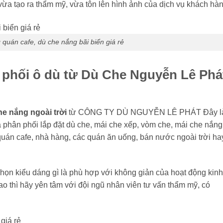
 vừa tạo ra thẩm mỹ, vừa tôn lên hình ảnh của dịch vụ khách hàn
quán cafe, dù che nắng bãi biển giá rẻ
 phối ô dù từ Dù Che Nguyễn Lê Phá
he nắng ngoài trời
từ CÔNG TY DÙ NGUYỄN LÊ PHÁT Đây l
 phân phối lắp đặt dù che, mái che xếp, vòm che, mái che nắng
uán cafe, nhà hàng, các quán ăn uống, bán nước ngoài trời ha
ọn kiểu dáng gì là phù hợp với không giản của hoạt động kinh
 thì hãy yên tâm với đội ngũ nhân viên tư vấn thẩm mỹ, có