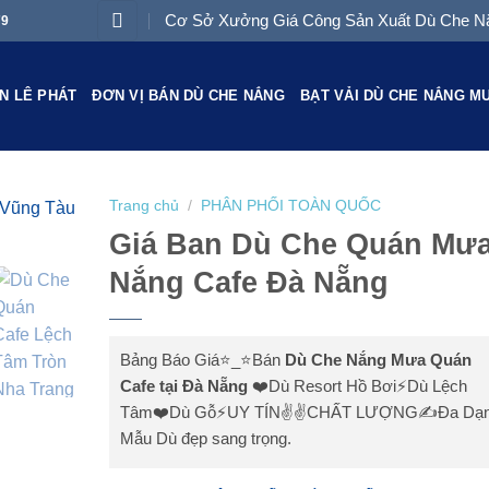
Cơ Sở Xưởng Giá Công Sản Xuất Dù Che Nắ
79
N LÊ PHÁT
ĐƠN VỊ BÁN DÙ CHE NẮNG
BẠT VẢI DÙ CHE NẮNG M
Trang chủ
/
PHÂN PHỐI TOÀN QUỐC
Giá Ban Dù Che Quán Mư
Nắng Cafe Đà Nẵng
Bảng Báo Giá⭐️_⭐Bán
Dù Che Nắng Mưa Quán
Cafe tại Đà Nẵng
❤️Dù Resort Hồ Bơi⚡Dù Lệch
Tâm❤️Dù Gỗ⚡UY TÍN✌✌CHẤT LƯỢNG✍Đa Dạ
Mẫu Dù đẹp sang trọng.