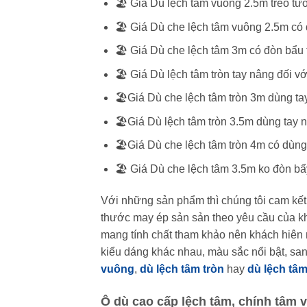
🏖️ Giá Dù lệch tâm vuông 2.5m treo tư
🏖️ Giá Dù che lệch tâm vuông 2.5m có 
🏖️ Giá Dù che lệch tâm 3m có đòn bẩu 
🏖️ Giá Dù lệch tâm tròn tay nâng đối v
🏖️Giá Dù che lệch tâm tròn 3m dùng ta
🏖️Giá Dù lệch tâm tròn 3.5m dùng tay 
🏖️Giá Dù che lệch tâm tròn 4m có dùng
🏖️ Giá Dù che lệch tâm 3.5m ko đòn bẩ
Với những sản phẩm thì chúng tôi cam kế
thước may ép sản sản theo yêu cầu của kh
mang tính chất tham khảo nên khách hiên n
kiểu dáng khác nhau, màu sắc nổi bật, san
vuông
,
dù lệch tâm tròn
hay
dù lệch tâ
Ô dù cao cấp lệch tâm, chính tâm v