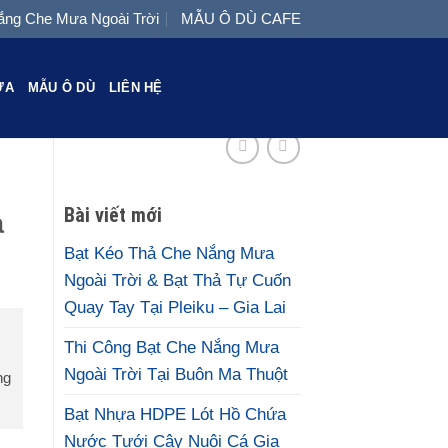
ng Che Mưa Ngoài Trời
MẪU Ô DÙ CAFE
ƯA
MẪU Ô DÙ
LIÊN HỆ
Bài viết mới
a
Bạt Kéo Thả Che Nắng Mưa
Ngoài Trời & Bạt Thả Tự Cuốn
Quay Tay Tại Pleiku – Gia Lai
Thi Công Bạt Che Nắng Mưa
Ngoài Trời Tại Buôn Ma Thuột
ng
Bạt Nhựa HDPE Lót Hồ Chứa
Nước Tưới Cây Nuôi Cá Gia