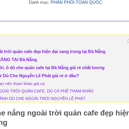
Danh mục:
PHÂN PHỐI TOÀN QUỐC
trời quán cafe đẹp hiện đại sang trọng tại Đà Nẵng
ẮNG TẠI Đà Nẵng
ời, ô dù che quán cafe tại Đà Nẵng giá rẻ chất lượng
ừ Dù Che Nguyễn Lê Phát giá rẻ ở đâu?
bạn nên tham khảo giá cả
OÀI TRỜI QUÁN CAFE, DÙ CÀ PHÊ THAM KHẢO
 ẢNH DÙ CHE NGOÀI TRỜI NGUYỄN LÊ PHÁT
 nắng ngoài trời quán cafe đẹp hiệ
ẵng