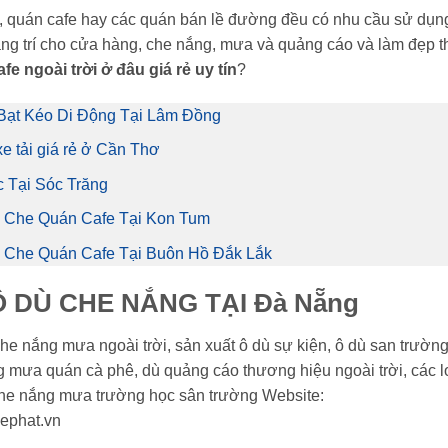
vụ, quán cafe hay các quán bán lề đường đều có nhu cầu sử dụn
ang trí cho cửa hàng, che nắng, mưa và quảng cáo và làm đẹp t
 ngoài trời ở đâu giá rẻ uy tín
?
Bạt Kéo Di Động Tại Lâm Đồng
xe tải giá rẻ ở Cần Thơ
 Tại Sóc Trăng
 Che Quán Cafe Tại Kon Tum
Che Quán Cafe Tại Buôn Hồ Đắk Lắk
 DÙ CHE NẮNG TẠI Đà Nẵng
 nắng mưa ngoài trời, sản xuất ô dù sự kiện, ô dù san trường
g mưa quán cà phê, dù quảng cáo thương hiệu ngoài trời, các l
 che nắng mưa trường học sân trường Website:
ephat.vn