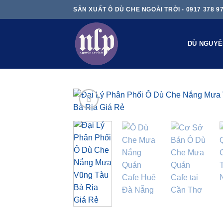
Skip
SẢN XUẤT Ô DÙ CHE NGOÀI TRỜI - 0917 378 9
to
content
DÙ NGUYỄ