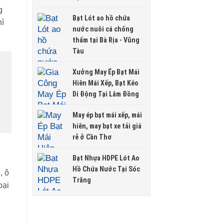
g
Bạt Lót ao hồ chứa
hì
nước nuôi cá chống
thấm tại Bà Rịa - Vũng
Tàu
Xưởng May Ép Bạt Mái
Hiên Mái Xếp, Bạt Kéo
Di Động Tại Lâm Đồng
May ép bạt mái xếp, mái
hiên, may bạt xe tải giá
rẻ ở Cần Thơ
Bạt Nhựa HDPE Lót Ao
Hồ Chứa Nước Tại Sóc
, ô
Trăng
oại