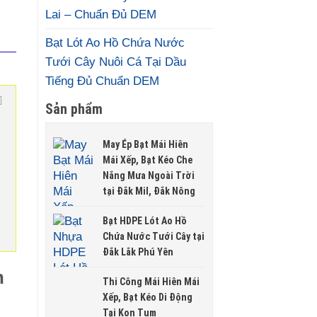
Lai – Chuẩn Đủ DEM
Bạt Lót Ao Hồ Chứa Nước
Tưới Cây Nuôi Cá Tại Dầu
Tiếng Đủ Chuẩn DEM
Sản phẩm
May Ép Bạt Mái Hiên
Mái Xếp, Bạt Kéo Che
Nắng Mưa Ngoài Trời
tại Đắk Mil, Đắk Nông
Bạt HDPE Lót Ao Hồ
Chứa Nước Tưới Cây tại
Đắk Lắk Phú Yên
n
Thi Công Mái Hiên Mái
Xếp, Bạt Kéo Di Động
Tại Kon Tum