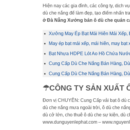
Hiện nay các gia đình, các công ty, dịch 
dù che nắng để làm đẹp, tạo điểm nhấn tr
ở Đà Nẵng
Xưởng bán ô dù che quán cafe
Xưởng May Ép Bạt Mái Hiên Mái Xếp, 
May ép bạt mái xếp, mái hiên, may bạt 
Bạt Nhựa HDPE Lót Ao Hồ Chứa Nước
Cung Cấp Dù Che Nắng Bán Hàng, Dù
Cung Cấp Dù Che Nắng Bán Hàng, Dù 
☂CÔNG TY SẢN XUẤT Ô
Đơn vị CHUYÊN: Cung Cấp vải bạt ô dù che
dù che nắng mưa ngoài trời, ô dù che nắn
dù cở lớn, cho thuê ô dù che sự kiện, dù
www.dunguyenlephat.com – www.nguyenl