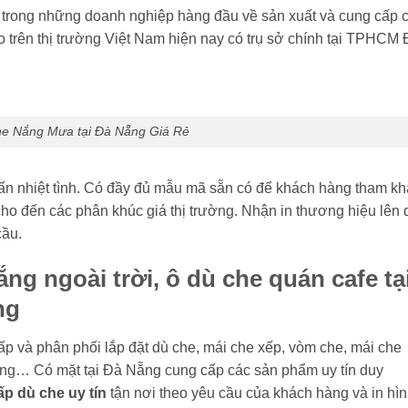
ng những doanh nghiệp hàng đầu về sản xuất và cung cấp 
o trên thị trường Việt Nam hiện nay có trụ sở chính tại TPHCM
e Nắng Mưa tại Đà Nẵng Giá Rẻ
 vấn nhiệt tình. Có đầy đủ mẫu mã sẵn có để khách hàng tham k
cho đến các phân khúc giá thị trường. Nhận in thương hiệu lên 
cầu.
ng ngoài trời, ô dù che quán cafe tạ
ng
ấp và phân phối lắp đặt dù che, mái che xếp, vòm che, mái che
ộng… Có mặt tại Đà Nẵng cung cấp các sản phẩm uy tín duy
p dù che uy tín
tận nơi theo yêu cầu của khách hàng và in hìn