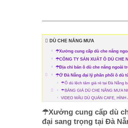
DÙ CHE NẮNG MƯA
☂Xưởng cung cấp dù che nắng ngoài 
☂CÔNG TY SẢN XUẤT Ô DÙ CHE N
☂Địa chỉ bán ô dù che nắng ngoài tr
☂Ở Đà Nẵng đại lý phân phối ô dù t
☂Ô dù lệch tâm giá rẻ tại Đà Nẵng 
☂BẢNG GIÁ DÙ CHE NẮNG MƯA NG
VIDEO MẪU DÙ QUÁN CAFE, HÌNH
☂Xưởng cung cấp dù che
đại sang trọng tại Đà N