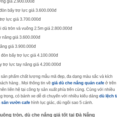
ờng giá 2.900.000đ
đòn bẩy trợ lực giá 3.600.000đ
trợ lực giá 3.700.000đ
ới dù tròn và vuông 2.5m giá 2.800.000đ
y nâng giá 3.600.000đ
nâng giá 3.900.000đ
 đòn bẩy trợ lực giá 4.100.000đ
y trợ lực tay nâng giá 4.200.000đ
t sản phẩm chất lượng mẫu mã đẹp, đa dạng màu sắc và kích
ách hàng . Mọi thông tin về
giá dù che nắng quán cafe
ở trên
ên liên hệ tại công ty sản xuất phía trên cùng. Cùng với nhiều
g trọng, có bánh xe dễ di chuyển với nhiều kiểu dáng
dù lệch 
m sân vườn cafe
hình lục giác, dù ngôi sao 5 cánh.
uông tròn, dù che nắng giá tốt tại Đà Nẵng