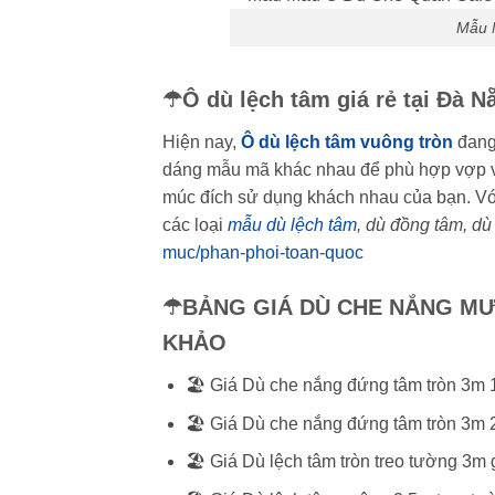
Mẫu 
☂Ô dù lệch tâm giá rẻ tại Đà N
Hiện nay,
Ô dù lệch tâm vuông tròn
đang 
dáng mẫu mã khác nhau để phù hợp vợp với 
múc đích sử dụng khách nhau của bạn. Với
các loại
mẫu dù lệch tâm
, dù đồng tâm, dù
muc/phan-phoi-toan-quoc
☂BẢNG GIÁ DÙ CHE NẮNG MƯ
KHẢO
🏖️ Giá Dù che nắng đứng tâm tròn 3m 
🏖️ Giá Dù che nắng đứng tâm tròn 3m 
🏖️ Giá Dù lệch tâm tròn treo tường 3m