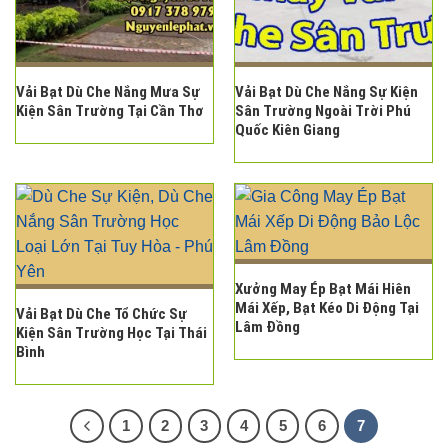
Vải Bạt Dù Che Nắng Mưa Sự
Vải Bạt Dù Che Nắng Sự Kiện
Kiện Sân Trường Tại Cần Thơ
Sân Trường Ngoài Trời Phú
Quốc Kiên Giang
Xưởng May Ép Bạt Mái Hiên
Mái Xếp, Bạt Kéo Di Động Tại
Vải Bạt Dù Che Tổ Chức Sự
Lâm Đồng
Kiện Sân Trường Học Tại Thái
Bình
1
2
3
4
5
6
7