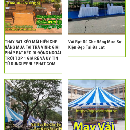
THAY BẠT KÉO MÁI HIÊN CHE
Vải Bạt Dù Che Nắng Mưa Sự
NẮNG MƯA TẠI TRÀ VINH: GIẢI
Kiện Đẹp Tại Đà Lạt
PHÁP BẠT KÉO DI ĐỘNG NGOÀI
TRỜI TOP 1 GIÁ RẺ VÀ UY TÍN
TỪ DUNGUYENLEPHAT.COM