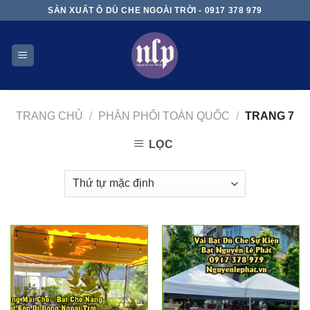
Skip
SẢN XUẤT Ô DÙ CHE NGOÀI TRỜI - 0917 378 979
to
content
TRANG CHỦ
/
PHÂN PHỐI TOÀN QUỐC
/
TRANG 7
LỌC