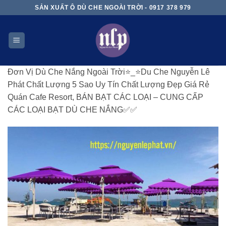
Skip
SẢN XUẤT Ô DÙ CHE NGOÀI TRỜI - 0917 378 979
to
content
Đơn Vị Dù Che Nắng Ngoài Trời⭐️_⭐Du Che Nguyễn Lê
Phát Chất Lượng 5 Sao Uy Tín Chất Lượng Đẹp Giá Rẻ
Quán Cafe Resort, BÁN BẠT CÁC LOẠI – CUNG CẤP
CÁC LOẠI BẠT DÙ CHE NẮNG✅✅