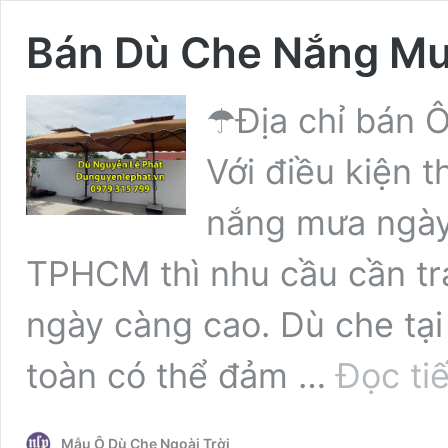
Bán Dù Che Nắng Mư
☂Địa chỉ bán Ô
Với điều kiện t
nắng mưa ngày 
TPHCM thì nhu cầu cần tra
ngày càng cao. Dù che tạ
toàn có thể đảm …
Đọc ti
Mẫu Ô Dù Che Ngoài Trời